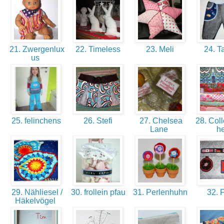
21. Zwergenlux
22. Timeless
23. Meli
24. T
us
25. felinchens
26. Stefi
27. Chelsea
28. Coll
Lane
h
29. Nähliesel /
30. frollein pfau
31. Perlenhuhn
32. F
Häkelvögel