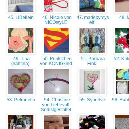
45. LiBellein
46. Nicole von
47. madebymys
48. 
NICOstyLE
elf
49. Tina
50. Pünktchen
51. Barbara
52. Kr
(nähtina)
von KÖNIGkind
Fink
53. Petronella
54. Christine
55. Synnöve
56. Bunt
von Liebevoll-
Selbstgestaltet