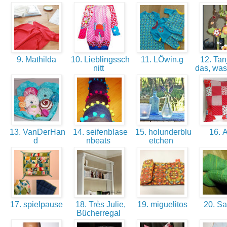
9. Mathilda
10. Lieblingssch
11. LÖwin.g
12. Tanj
nitt
das, was
13. VanDerHan
14. seifenblase
15. holunderblu
16. A
d
nbeats
etchen
17. spielpause
18. Très Julie,
19. miguelitos
20. Sa
Bücherregal