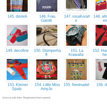
145. domoli
146. Frau
147. rosaKorall
148. all
Galotti
e
e
149. decofine
150. Stümperha
151. La
152. Han
ft
Krawalla
h
153. Kleiner
154. Little Miss
155. Nestnadel
156. 
Spatz
AmyJo
(Cannot add links: Registration/trial expired)