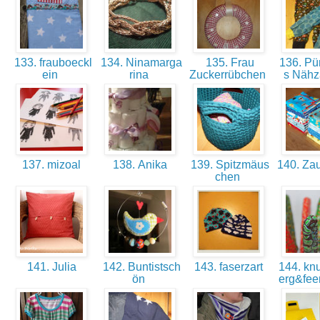
133. frauboeckl
134. Ninamarga
135. Frau
136. Pü
ein
rina
Zuckerrübchen
s Näh
137. mizoal
138. Anika
139. Spitzmäus
140. Zau
chen
141. Julia
142. Buntistsch
143. faserzart
144. kn
ön
erg&fe