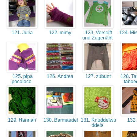
121. Julia
122. mimy
123. Verseift
124. Mi
und Zugenäht
125. pipa
126. Andrea
127. zubunt
128. Tan
pocoloco
tabo
129. Hannah
130. Barmaedel
131. Knuddelwu
132.
ddels