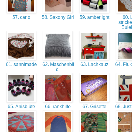
57. car o
58. Saxony Girl
59. amberlight
60. 
strick
Eulel
61. sannimade
62. Maschenbil
63. Lachkauz
64. Flu-
d
65. Anisblüte
66. rankhilfe
67. Grisette
68. Just