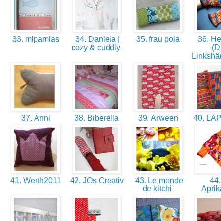
33. mipamias
34. Daniela |
35. frau pola
36. Hen
cozy & cuddly
(D
Linkshä
37. Änni
38. Biberella
39. Arween
40. LA
41. Werth2011
42. JOs Creativ
43. Le monde
44.
de kitchi
Apri