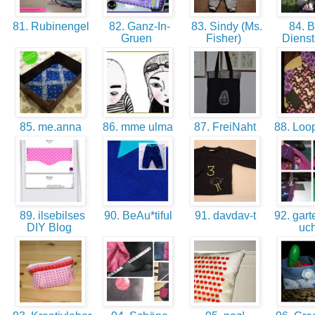
81. Rubinengel
82. Ganz-In-
83. Sindy (Ms.
84. Br
Gruen
Fisher)
Diens
85. me.anna
86. mme ulma
87. FreiNaht
88. Loop
89. ilsebilses
90. BeAu*tiful
91. davdav-t
92. gart
DIY Blog
uc