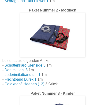
-
Schrägband Tula Flower 1
1m
Paket Nummer 2 - Modisch
besteht aus folgenden Artikeln:
-
Schottenkaro Glenside 5
1m
-
Denim Light 3
1m
-
Lederimitatband uni 1
1m
-
Flechtband Lurex 1
1m
-
Goldknopf, Heepen (12)
3 Stück
Paket Nummer 3 - Kinder