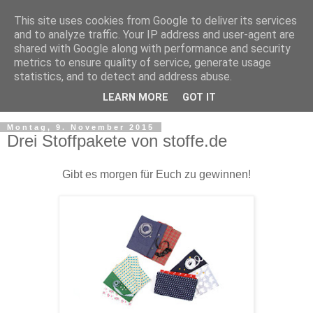
This site uses cookies from Google to deliver its services
and to analyze traffic. Your IP address and user-agent are
shared with Google along with performance and security
metrics to ensure quality of service, generate usage
statistics, and to detect and address abuse.
LEARN MORE
GOT IT
▼
Montag, 9. November 2015
Drei Stoffpakete von stoffe.de
Gibt es morgen für Euch zu gewinnen!