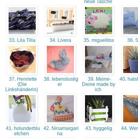
neue Tasche
33. Lila Tilla
34. Livera
35. miguelitos
36. S
37. Henriette
38. lebenslustig
39. Meine-
40. hals
(Die
er
Deine made by
Linkshänderin)
ich
41. holunderblu
42. Ninamargari
43. hyggelig
44. We
etchen
na