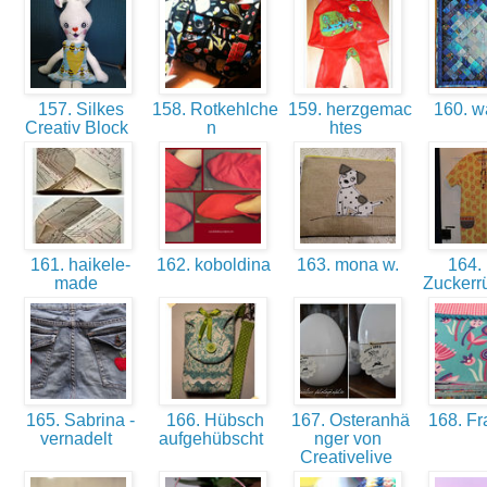
157. Silkes
158. Rotkehlche
159. herzgemac
160. wa
Creativ Block
n
htes
161. haikele-
162. koboldina
163. mona w.
164. 
made
Zucker
165. Sabrina -
166. Hübsch
167. Osteranhä
168. F
vernadelt
aufgehübscht
nger von
Creativelive