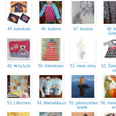
45. bykeksie
46. Isabimi
47. Assina
48. k
Gri
49. I♥JaJuJo
50. Kleinkram
51. mme ulma
52. Zwe
u
53. Lifinchen
54. MamaMauzi
55. jahreszeiten
56. Hav
briefe
e