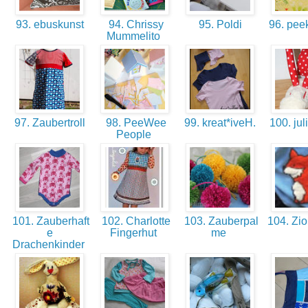
93. ebuskunst
94. Chrissy
95. Poldi
96. pee
Mummelito
97. Zaubertroll
98. PeeWee
99. kreat*iveH.
100. jul
People
101. Zauberhaft
102. Charlotte
103. Zauberpal
104. Zio
e
Fingerhut
me
Drachenkinder