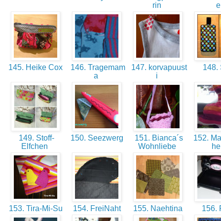
rin
145. Heike Cox
146. Tragemam
147. korvapuust
148. 
a
i
149. Stoff-
150. Seezwerg
151. Bianca´s
152. M
Elfchen
Wohnliebe
h
153. Tira-Mi-Su
154. FreiNaht
155. Naehtina
156. F