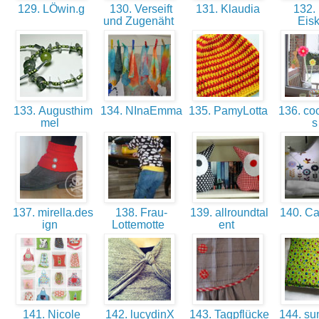
129. LÖwin.g
130. Verseift
131. Klaudia
132. 
und Zugenäht
Eisk
133. Augusthim
134. NInaEmma
135. PamyLotta
136. coc
mel
137. mirella.des
138. Frau-
139. allroundtal
140. C
ign
Lottemotte
ent
141. Nicole
142. lucydinX
143. Tagpflücke
144. sun