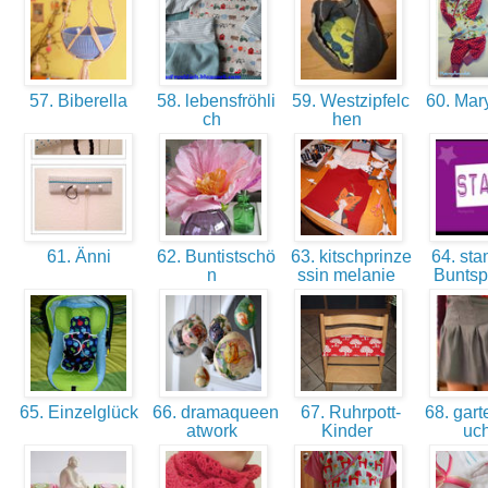
57. Biberella
58. lebensfröhli
59. Westzipfelc
60. Ma
ch
hen
61. Änni
62. Buntistschö
63. kitschprinze
64. sta
n
ssin melanie
Bunts
65. Einzelglück
66. dramaqueen
67. Ruhrpott-
68. gart
atwork
Kinder
uc