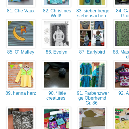
81. Che Vaux
82. Christines
83. siebenberge
84. Ga
Welt!
siebensachen
Gr
85. O´ Malley
86. Evelyn
87. Earlybird
88. Mas
89. hanna herz
90. *little
91. Farbenzwer
92. A
creatures
ge Oberhemd
Gr. 86