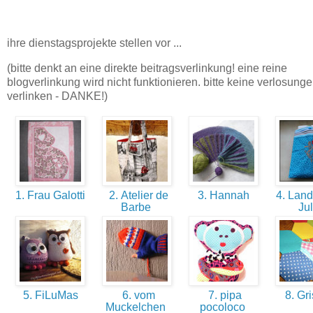
ihre dienstagsprojekte stellen vor ...
(bitte denkt an eine direkte beitragsverlinkung! eine reine
blogverlinkung wird nicht funktionieren. bitte keine verlosung
verlinken - DANKE!)
1. Frau Galotti
2. Atelier de
3. Hannah
4. Lan
Barbe
Ju
5. FiLuMas
6. vom
7. pipa
8. Gri
Muckelchen
pocoloco