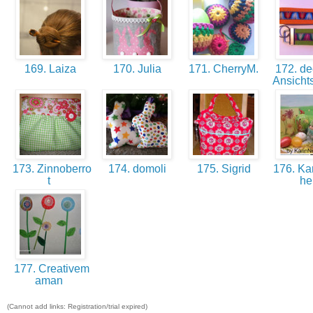
169. Laiza
170. Julia
171. CherryM.
172. dec
Ansich
173. Zinnoberro
174. domoli
175. Sigrid
176. Kar
t
h
177. Creativem
aman
(Cannot add links: Registration/trial expired)