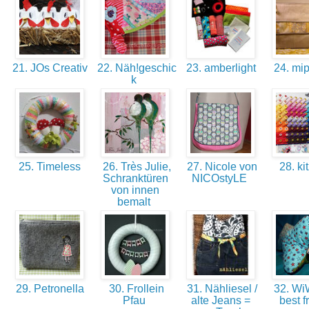
21. JOs Creativ
22. Näh!geschic
23. amberlight
24. mi
k
25. Timeless
26. Très Julie,
27. Nicole von
28. ki
Schranktüren
NICOstyLE
von innen
bemalt
29. Petronella
30. Frollein
31. Nähliesel /
32. WiW
Pfau
alte Jeans =
best f