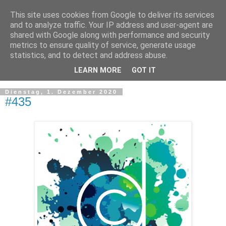
This site uses cookies from Google to deliver its services
and to analyze traffic. Your IP address and user-agent are
shared with Google along with performance and security
metrics to ensure quality of service, generate usage
statistics, and to detect and address abuse.
LEARN MORE
GOT IT
▼
Dienstag, 1. Dezember 2020
#435