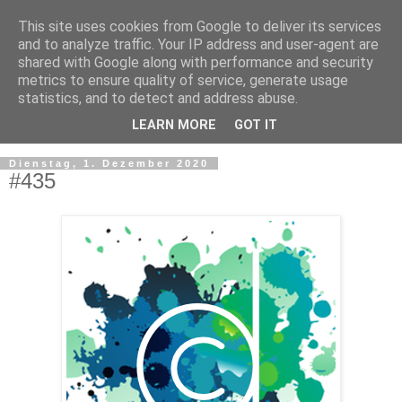
This site uses cookies from Google to deliver its services
and to analyze traffic. Your IP address and user-agent are
shared with Google along with performance and security
metrics to ensure quality of service, generate usage
statistics, and to detect and address abuse.
LEARN MORE
GOT IT
▼
Dienstag, 1. Dezember 2020
#435