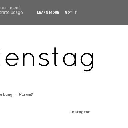
 user-agent
nerate usage
LEARN MORE
GOT IT
erbung - Warum?
Instagram