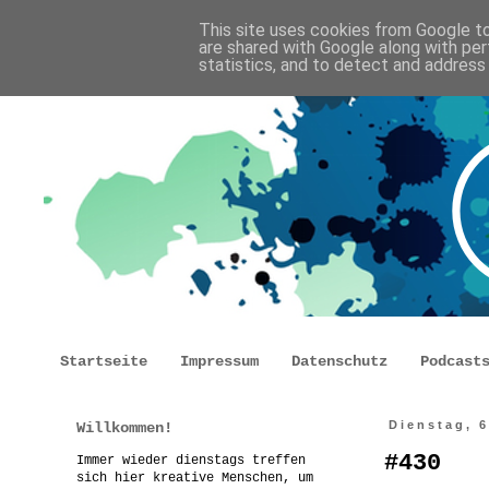
This site uses cookies from Google to 
are shared with Google along with per
statistics, and to detect and address
Startseite
Impressum
Datenschutz
Podcast
Willkommen!
Dienstag, 
#430
Immer wieder dienstags treffen
sich hier kreative Menschen, um