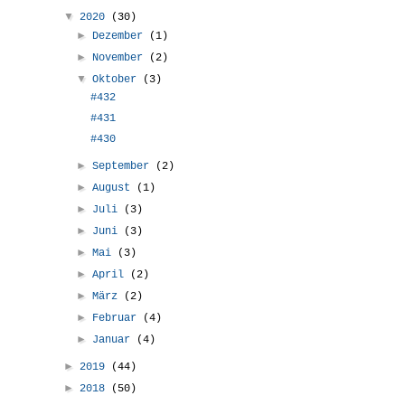
▼
2020
(30)
►
Dezember
(1)
►
November
(2)
▼
Oktober
(3)
#432
#431
#430
►
September
(2)
►
August
(1)
►
Juli
(3)
►
Juni
(3)
►
Mai
(3)
►
April
(2)
►
März
(2)
►
Februar
(4)
►
Januar
(4)
►
2019
(44)
►
2018
(50)