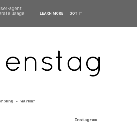
 user-agent
nerate usage
LEARN MORE
GOT IT
erbung - Warum?
Instagram