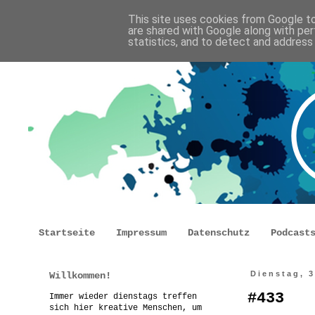
This site uses cookies from Google to 
are shared with Google along with per
statistics, and to detect and address
Startseite
Impressum
Datenschutz
Podcast
Willkommen!
Dienstag, 
#433
Immer wieder dienstags treffen
sich hier kreative Menschen, um