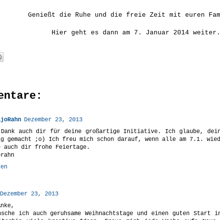
Genießt die Ruhe und die freie Zeit mit euren Fa
Hier geht es dann am 7. Januar 2014 weiter
entare:
ajoRahn
Dezember 23, 2013
 Dank auch dir für deine großartige Initiative. Ich glaube, dei
ig gemacht ;o) Ich freu mich schon darauf, wenn alle am 7.1. wie
e auch dir frohe Feiertage.
orahn
ten
Dezember 23, 2013
Anke,
nsche ich auch geruhsame Weihnachtstage und einen guten Start i