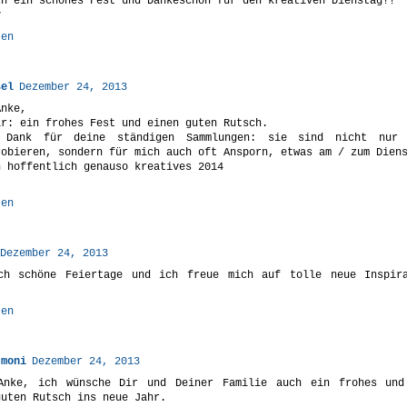
ch ein schönes Fest und Dankeschön für den kreativen Dienstag!!
y
ten
sel
Dezember 24, 2013
Anke,
ir: ein frohes Fest und einen guten Rutsch.
 Dank für deine ständigen Sammlungen: sie sind nicht nur 
robieren, sondern für mich auch oft Ansporn, etwas am / zum Dien
n hoffentlich genauso kreatives 2014
ten
Dezember 24, 2013
ch schöne Feiertage und ich freue mich auf tolle neue Inspir
ten
 moni
Dezember 24, 2013
Anke, ich wünsche Dir und Deiner Familie auch ein frohes und
guten Rutsch ins neue Jahr.