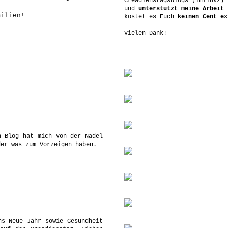
Creadienstagsblogs (inlinkz) 
und
unterstützt meine Arbeit
-
milien!
kostet es Euch
keinen Cent ex
Vielen Dank!
.
n Blog hat mich von der Nadel
der was zum Vorzeigen haben.
ns Neue Jahr sowie Gesundheit