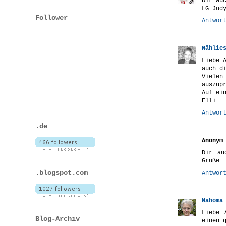
Dir au
LG Jud
Follower
Antwor
Nählie
Liebe 
auch d
Vielen
auszup
Auf ei
Elli
Antwor
.de
Anonym
Dir au
Grüße
.blogspot.com
Antwor
Nähoma
Liebe 
Blog-Archiv
einen 