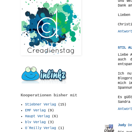
und we
Dank a
Lieben
Christ
Antwor
STIL A
Liebe 
auch d
entspa
Ich nu
Blogpr
mich i
Spannu
Kooperationen bisher mit
Es güß
Sandra
Stiebner Verlag
(15)
Antwor
EMF Verlag
(9)
Haupt Verlag
(6)
blv Verlag
(3)
Judy
De
O´Reilly Verlag
(1)