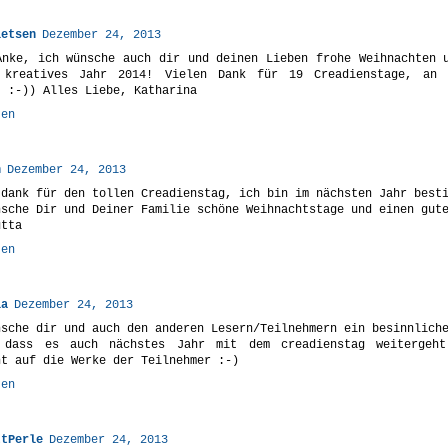
ietsen
Dezember 24, 2013
Anke, ich wünsche auch dir und deinen Lieben frohe Weihnachten 
 kreatives Jahr 2014! Vielen Dank für 19 Creadienstage, an 
. :-)) Alles Liebe, Katharina
ten
n
Dezember 24, 2013
 dank für den tollen Creadienstag, ich bin im nächsten Jahr best
nsche Dir und Deiner Familie schöne Weihnachtstage und einen gut
utta
ten
ia
Dezember 24, 2013
nsche dir und auch den anderen Lesern/Teilnehmern ein besinnlich
 dass es auch nächstes Jahr mit dem creadienstag weitergeh
nt auf die Werke der Teilnehmer :-)
ten
ttPerle
Dezember 24, 2013