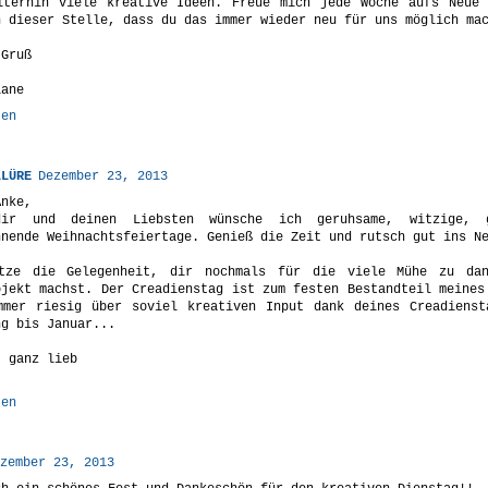
iterhin viele kreative Ideen. Freue mich jede Woche aufs Neue 
n dieser Stelle, dass du das immer wieder neu für uns möglich ma
 Gruß
iane
ten
LLÜRE
Dezember 23, 2013
Anke,
ir und deinen Liebsten wünsche ich geruhsame, witzige, g
nnende Weihnachtsfeiertage. Genieß die Zeit und rutsch gut ins N
tze die Gelegenheit, dir nochmals für die viele Mühe zu da
ojekt machst. Der Creadienstag ist zum festen Bestandteil meines
mmer riesig über soviel kreativen Input dank deines Creadienst
ng bis Januar...
t ganz lieb
ten
zember 23, 2013