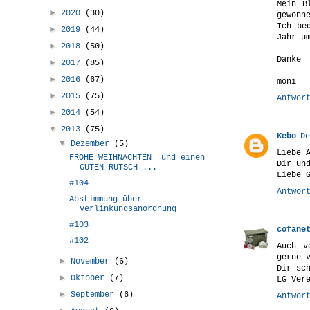
Mein B
►
2020
(30)
gewonn
Ich be
►
2019
(44)
Jahr u
►
2018
(50)
Danke
►
2017
(85)
►
2016
(67)
moni
►
2015
(75)
Antwor
►
2014
(54)
▼
2013
(75)
Kebo
De
▼
Dezember
(5)
Liebe 
FROHE WEIHNACHTEN und einen
Dir un
GUTEN RUTSCH ...
Liebe 
#104
Antwor
Abstimmung über
Verlinkungsanordnung
#103
cofane
#102
Auch v
gerne 
►
November
(6)
Dir sc
►
Oktober
(7)
LG Ver
►
September
(6)
Antwor