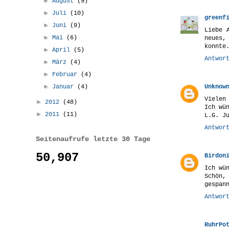
►
August
(9)
►
Juli
(10)
greenf
►
Juni
(9)
Liebe 
►
Mai
(6)
neues,
konnte
►
April
(5)
Antwor
►
März
(4)
►
Februar
(4)
►
Januar
(4)
Unknow
Vielen
►
2012
(48)
Ich wü
►
2011
(11)
L.G. J
Antwor
Seitenaufrufe letzte 30 Tage
50,907
Birdon
Ich wü
Schön,
gespan
Antwor
RuhrPo