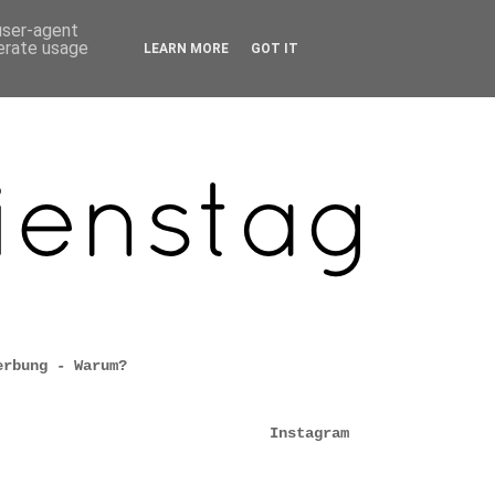
 user-agent
nerate usage
LEARN MORE
GOT IT
erbung - Warum?
Instagram