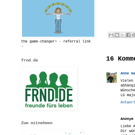
the game-changer! - referral link
-
16 Komm
frnd.de
Anne m
Vielen
abhäng
Wünsch
LG maj
Antwor
Anonym
Zum mitnehmen
Liebe 
Dir wü