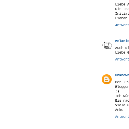
Liebe 
Dir un
Initia
Lieben
Antwor
Melani
Auch d
Liebe 
Antwor
Unknow
Der Cr
Blogge
:)
Ich wü
Bis nä
Viele 
Anke
Antwor