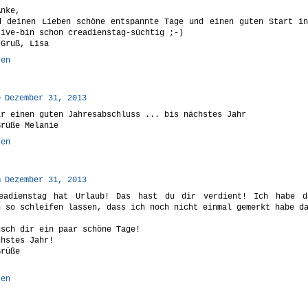
Anke,
d deinen Lieben schöne entspannte Tage und einen guten Start i
tive-bin schon creadienstag-süchtig ;-)
 Gruß, Lisa
ten
e
Dezember 31, 2013
ir einen guten Jahresabschluss ... bis nächstes Jahr
Grüße Melanie
ten
n
Dezember 31, 2013
eadienstag hat Urlaub! Das hast du dir verdient! Ich habe d
n so schleifen lassen, dass ich noch nicht einmal gemerkt habe d
nsch dir ein paar schöne Tage!
chstes Jahr!
Grüße
ten