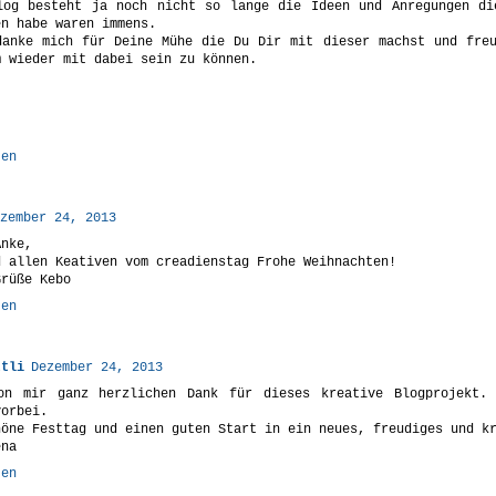
log besteht ja noch nicht so lange die Ideen und Anregungen di
en habe waren immens.
danke mich für Deine Mühe die Du Dir mit dieser machst und fre
m wieder mit dabei sein zu können.
ten
zember 24, 2013
Anke,
d allen Keativen vom creadienstag Frohe Weihnachten!
Grüße Kebo
ten
ttli
Dezember 24, 2013
on mir ganz herzlichen Dank für dieses kreative Blogprojekt.
vorbei.
höne Festtag und einen guten Start in ein neues, freudiges und k
ena
ten