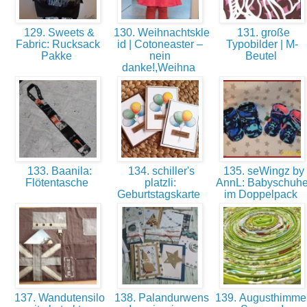
129. Sweets &
130. Weihnachtskle
131. große
Fabric: Rucksack
id | Cotoneaster –
Typobilder | M-
Pakke
nein
Beutel
danke!,Weihna
133. Baanila:
134. schiller's
135. seWingz by
Flötentasche
platzli:
AnnL: Babyschuh
Geburtstagskarte
im Doppelpack
137. Wandutensilo
138. Palandurwens
139. Augusthimmel