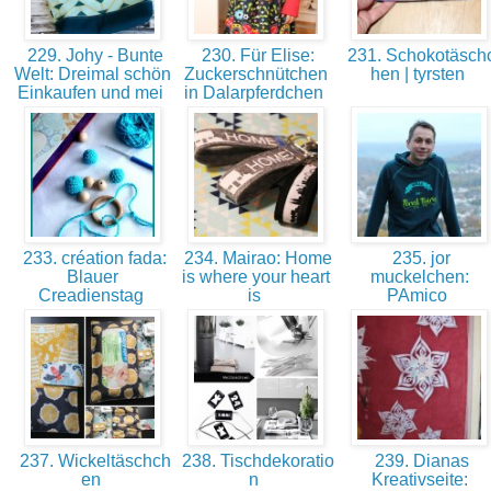
229. Johy - Bunte
230. Für Elise:
231. Schokotäsch
Welt: Dreimal schön
Zuckerschnütchen
hen | tyrsten
Einkaufen und mei
in Dalarpferdchen
233. création fada:
234. Mairao: Home
235. jor
Blauer
is where your heart
muckelchen:
Creadienstag
is
PAmico
237. Wickeltäschch
238. Tischdekoratio
239. Dianas
en
n
Kreativseite: