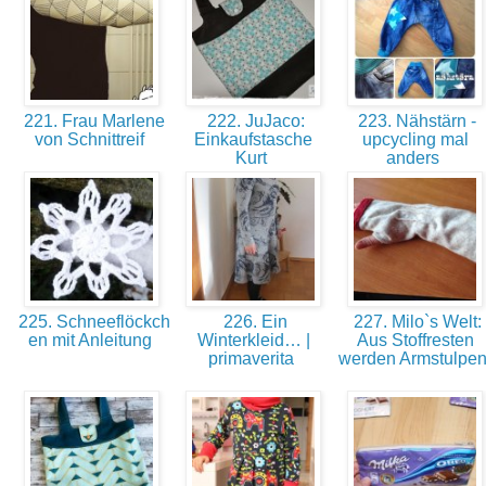
221. Frau Marlene
222. JuJaco:
223. Nähstärn -
von Schnittreif
Einkaufstasche
upcycling mal
Kurt
anders
225. Schneeflöckch
226. Ein
227. Milo`s Welt:
en mit Anleitung
Winterkleid… |
Aus Stoffresten
primaverita
werden Armstulpe