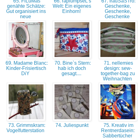
65. FiLuMas
66. raplumpseL's
67. frauSaSTro:
genähte Schätze:
Welt: Ein eigenes
Geschenke,
Gut organisiert ins
Einhorn!
Geschenke,
neue
Geschenke
69. Madame Blanc:
70. Bine`s Stern:
71. nellemies
Kinder-Frisiertisch
hab ich doch
design: sew-
DiY
gesagt....
together-bag zu
Weihnachten
73. Grimmskram:
74. Juliespunkt
75. Kreativ im
Vogelfutterstation
Rentnerdasein:
Sabbertücher