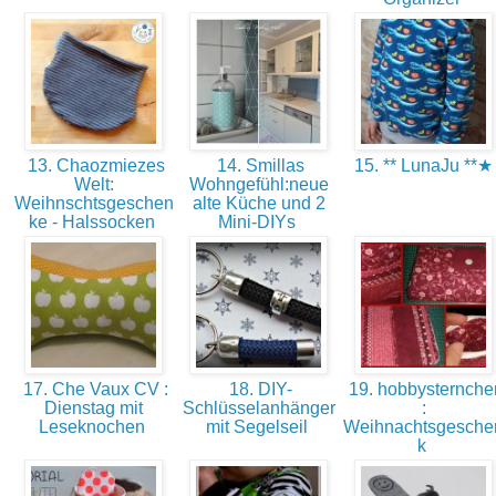
13. Chaozmiezes
14. Smillas
15. ** LunaJu **
Welt:
Wohngefühl:neue
Weihnschtsgeschen
alte Küche und 2
ke - Halssocken
Mini-DIYs
17. Che Vaux CV :
18. DIY-
19. hobbysternche
Dienstag mit
Schlüsselanhänger
:
Leseknochen
mit Segelseil
Weihnachtsgesche
k