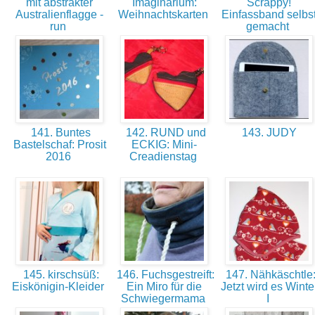
mit abstrakter
Imaginarium:
Scrappy!
Australienflagge -
Weihnachtskarten
Einfassband selbs
run
gemacht
141. Buntes
142. RUND und
143. JUDY
Bastelschaf: Prosit
ECKIG: Mini-
2016
Creadienstag
145. kirschsüß:
146. Fuchsgestreift:
147. Nähkäschtle
Eiskönigin-Kleider
Ein Miro für die
Jetzt wird es Winte
Schwiegermama
I