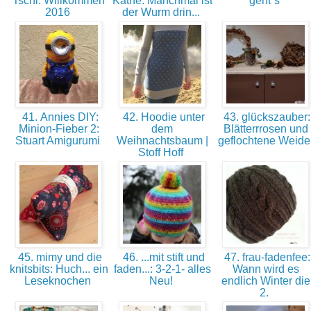
Tschi: Willkommen
Käthe: Manchmal ist
geht´s
2016
der Wurm drin...
41. Annies DIY:
42. Hoodie unter
43. glückszauber:
Minion-Fieber 2:
dem
Blätterrrosen und
Stuart Amigurumi
Weihnachtsbaum |
geflochtene Weid
Stoff Hoff
45. mimy und die
46. ...mit stift und
47. frau-fadenfee:
knitsbits: Huch... ein
faden...: 3-2-1- alles
Wann wird es
Leseknochen
Neu!
endlich Winter die
2.