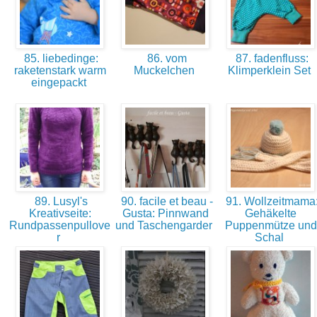
85. liebedinge:
86. vom
87. fadenfluss:
raketenstark warm
Muckelchen
Klimperklein Set
eingepackt
89. Lusyl's
90. facile et beau -
91. Wollzeitmama
Kreativseite:
Gusta: Pinnwand
Gehäkelte
Rundpassenpullove
und Taschengarder
Puppenmütze und
r
Schal