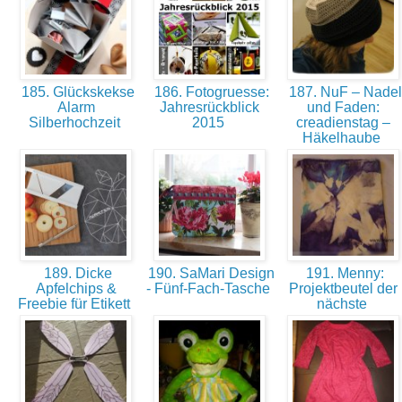
185. Glückskekse
186. Fotogruesse:
187. NuF – Nadel
Alarm
Jahresrückblick
und Faden:
Silberhochzeit
2015
creadienstag –
Häkelhaube
189. Dicke
190. SaMari Design
191. Menny:
Apfelchips &
- Fünf-Fach-Tasche
Projektbeutel der
Freebie für Etikett
nächste