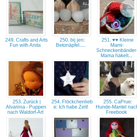
249. Crafts and Arts
250. bij jen:
251. ♥♥ Kleine
Fun with Anita
Betonäpfel.....
Mami:
Schneckenbänder
Mama häkelt...
253. Zurück |
254. Flöckchenlieb
255. CaPrue:
Alvariina - Puppen
e: Ich habe Zeit!
Hunde-Mantel nac
nach Waldorf-Art
Freebook