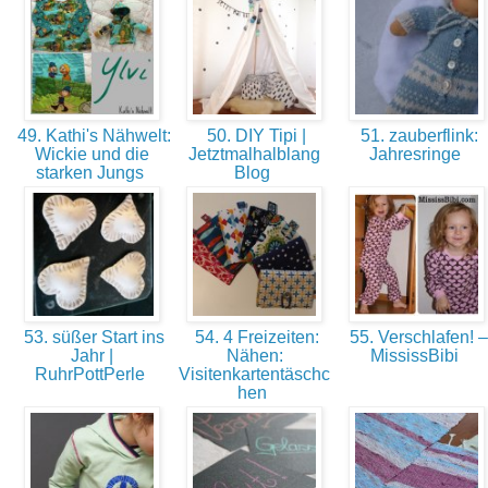
49. Kathi's Nähwelt:
50. DIY Tipi |
51. zauberflink:
Wickie und die
Jetztmalhalblang
Jahresringe
starken Jungs
Blog
53. süßer Start ins
54. 4 Freizeiten:
55. Verschlafen! –
Jahr |
Nähen:
MississBibi
RuhrPottPerle
Visitenkartentäschc
hen