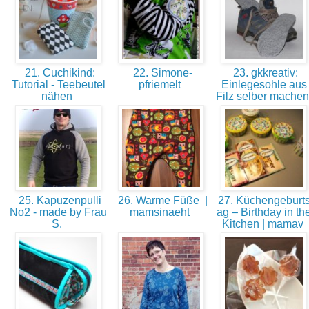
21. Cuchikind:
22. Simone-
23. gkkreativ:
Tutorial - Teebeutel
pfriemelt
Einlegesohle aus
nähen
Filz selber mache
25. Kapuzenpulli
26. Warme Füße |
27. Küchengeburts
No2 - made by Frau
mamsinaeht
ag – Birthday in th
S.
Kitchen | mamav