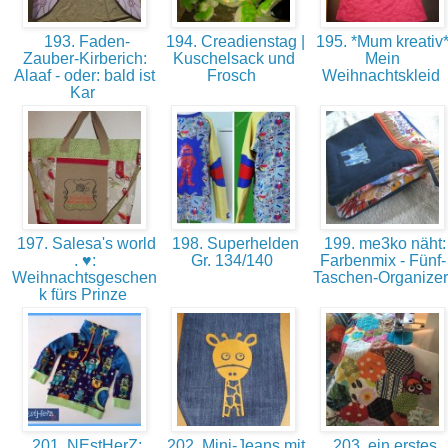
193. Faden-
194. Creadienstag |
195. *Mum kreativ*
Zauber-Kirberich:
Kuschelsack und
Mein
Alaaf - oder: bald ist
Frosch
Weihnachtskleid
Kar
197. Salesa's world
198. Superhelden
199. me3ko näht:
. ♥:
Gr. 134/140
Farbenmix - Fünf-
Weihnachtsgeschen
Taschen-Organize
k fürs Prinze
201. NEstHerZ:
202. Mini-Jeans mit
203. ein erstes