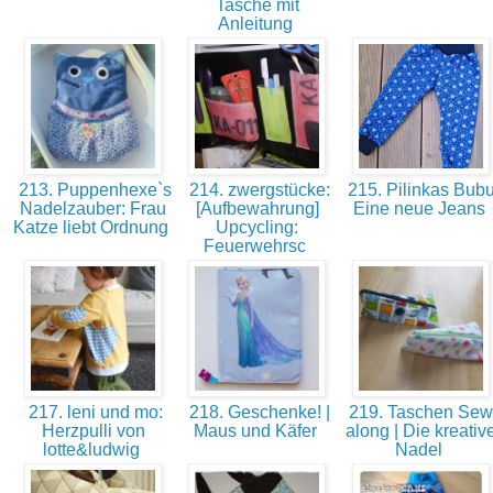
Tasche mit
Anleitung
213. Puppenhexe`s
214. zwergstücke:
215. Pilinkas Bubu
Nadelzauber: Frau
[Aufbewahrung]
Eine neue Jeans
Katze liebt Ordnung
Upcycling:
Feuerwehrsc
217. leni und mo:
218. Geschenke! |
219. Taschen Sew
Herzpulli von
Maus und Käfer
along | Die kreativ
lotte&ludwig
Nadel