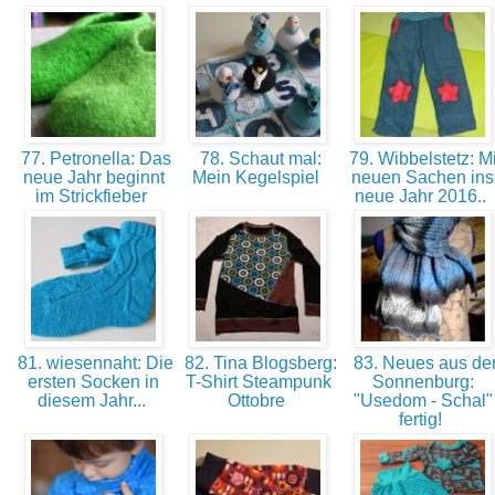
77. Petronella: Das
78. Schaut mal:
79. Wibbelstetz: Mi
neue Jahr beginnt
Mein Kegelspiel
neuen Sachen ins
im Strickfieber
neue Jahr 2016..
81. wiesennaht: Die
82. Tina Blogsberg:
83. Neues aus de
ersten Socken in
T-Shirt Steampunk
Sonnenburg:
diesem Jahr...
Ottobre
"Usedom - Schal"
fertig!