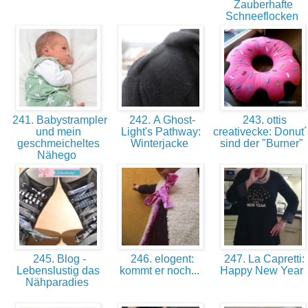
Zauberhafte
Schneeflocken
241. Babystrampler
242. A Ghost-
243. ottis
und mein
Light's Pathway:
creativecke: Donut´
geschmeicheltes
Winterjacke
sind der "Burner"
Nähego
245. Blog -
246. elogent:
247. La Capretti:
Lebenslustig das
kommt er noch...
Happy New Year
Nähparadies