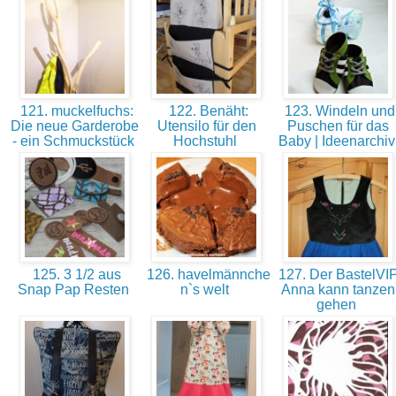
121. muckelfuchs:
122. Benäht:
123. Windeln und
Die neue Garderobe
Utensilo für den
Puschen für das
- ein Schmuckstück
Hochstuhl
Baby | Ideenarchi
125. 3 1/2 aus
126. havelmännche
127. Der BastelVIP
Snap Pap Resten
n`s welt
Anna kann tanzen
gehen