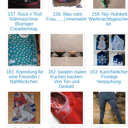
157. Rock´n´Roll
158. Was näht
159. Niji~Nähkelt:
Nähmaschine:
Frau….. | ninenaeht
Weihnachtsgesche
Blumiger
ke
Creadienstag
161. Kleindung für
162. basteln malen
163. KarinNettchen
eine Freundin |
Kuchen backen:
Frostige
Nähflöckchen
Von Ton und
Verpackung
Geduld