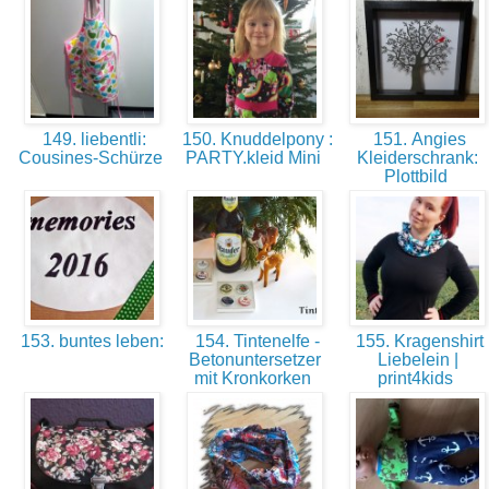
149. liebentli:
150. Knuddelpony :
151. Angies
Cousines-Schürze
PARTY.kleid Mini
Kleiderschrank:
Plottbild
153. buntes leben:
154. Tintenelfe -
155. Kragenshirt
Betonuntersetzer
Liebelein |
mit Kronkorken
print4kids