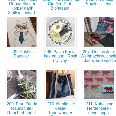
Robonello am
Giraffen-Plot -
Projekt ist fertig
Körper dank
Biohazard
Stoffweltenkart
205. GoldIch:
206. Pasta Basta -
207. Design JoLe
Partytier
free pattern | Rock
Weihnachtswichtel
my Day
- das wurde versc
209. Frau Frieda:
210. Nähliesel:
211. Kühe sind
Raunächte-
Reste-
Herdentiere -
Räucherbündel
Raumwunder-
develloppa