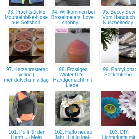
93. Prachtstückle:
94. Willkommen bei
95. Beccy Sew:
Mountainbike-Hose
Bröselmeiers: Love
Vom Handtuch
aus Softshell
shabby...
Kuschelteddy
97. Kerzenresterec
98. Frostiges
99. PamyLotta:
ycling |
Winter DIY |
Sockenliebe
mehr.kitsch.im.alltag
Handgemacht mit
Liebe
101. Pulli für den
102. Hallo neues
103. DIY:
Herrn... - Mein
Jahr ! Hallo Igel-
Lichterkette mit