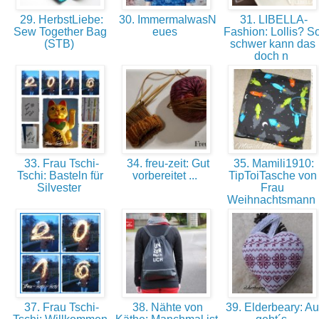
29. HerbstLiebe:
30. ImmermalwasN
31. LIBELLA-
Sew Together Bag
eues
Fashion: Lollis? S
(STB)
schwer kann das
doch n
33. Frau Tschi-
34. freu-zeit: Gut
35. Mamili1910:
Tschi: Basteln für
vorbereitet ...
TipToiTasche von
Silvester
Frau
Weihnachtsmann
37. Frau Tschi-
38. Nähte von
39. Elderbeary: Au