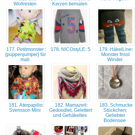
Wollresten
Kerzen bemalen
177. Petitmonster :
178. NICOstyLE: 5
179. HäkelLine:
{puppenjumper} für
Monster frisst
mali
Windel
181. Aterpapilio:
182. Mamazeit:
183. Schmucke
Svensson Mini
Gedoodlet, Gelettert
Stückchen:
und Gehäkeltes
Geliebter
Bodensee