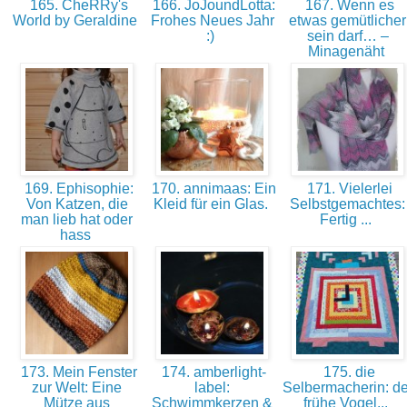
165. CheRRy's
166. JoJoundLotta:
167. Wenn es
World by Geraldine
Frohes Neues Jahr
etwas gemütlicher
:)
sein darf… –
Minagenäht
169. Ephisophie:
170. annimaas: Ein
171. Vielerlei
Von Katzen, die
Kleid für ein Glas.
Selbstgemachtes:
man lieb hat oder
Fertig ...
hass
173. Mein Fenster
174. amberlight-
175. die
zur Welt: Eine
label:
Selbermacherin: de
Mütze aus
Schwimmkerzen &
frühe Vogel...