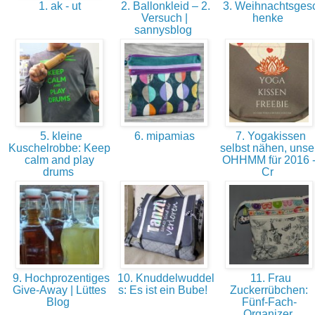
1. ak - ut
2. Ballonkleid – 2.
3. Weihnachtsges
Versuch |
henke
sannysblog
5. kleine
6. mipamias
7. Yogakissen
Kuschelrobbe: Keep
selbst nähen, unse
calm and play
OHHMM für 2016 
drums
Cr
9. Hochprozentiges
10. Knuddelwuddel
11. Frau
Give-Away | Lüttes
s: Es ist ein Bube!
Zuckerrübchen:
Blog
Fünf-Fach-
Organizer