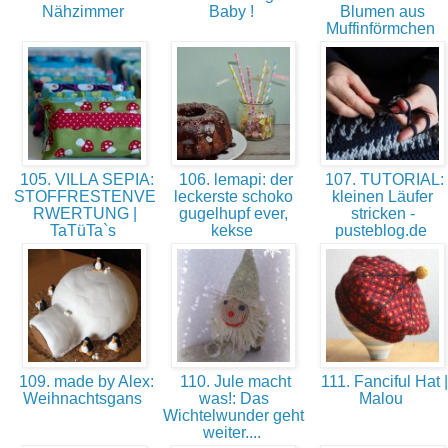
Nähzimmer
Baby !
Blumen aus
Muffinförmchen
105. VILLA SEPIA:
106. lemapi: der
107. TUTORIAL:
STOFFRESTENVE
leckerste schoko
kleinen Läufer
RWERTUNG |
gugelhupf ever,
stricken -
TaTüTa`s
kekse
pusteblog.de
109. made by Alex:
110. Jule macht
111. Fanciful Hat |
Weihnachtsgans
was!: Das
Malou
Wichtelwunder geht
weiter....