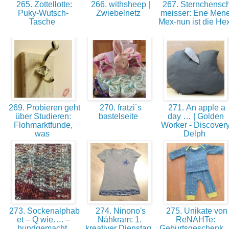
265. Zottellotte:
266. withsheep |
267. Sternchensc
Puky-Wutsch-
Zwiebelnetz
meisser: Ene Men
Tasche
Mex-nun ist die He
269. Probieren geht
270. fratzi´s
271. An apple a
über Studieren:
bastelseite
day … | Golden
Flohmarktfunde,
Worker - Discover
was
Delph
273. Sockenalphab
274. Ninono's
275. Unikate von
et – Q wie…. –
Nähkram: 1.
ReNAHTe:
hundgemacht
kreativer Dienstag
Geburtsgeschenk..