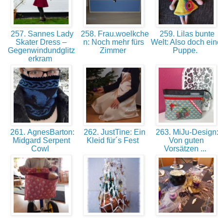
257. Sannes Lady
258. Frau.woelkche
259. Lilas bunte
Skater Dress –
n: Noch mehr fürs
Welt: Also doch ein
Gegenwindundglitz
Zimmer
Puppe.
erkram
261. AgnesBarton:
262. JustTine: Ein
263. MiJu-Design
Midgard Serpent
Kleid für´s Fest
Von guten
Cowl
Vorsätzen ...