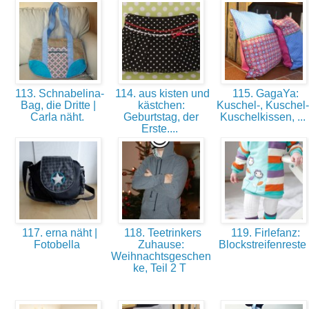
113. Schnabelina-
114. aus kisten und
115. GagaYa:
Bag, die Dritte |
kästchen:
Kuschel-, Kuschel-
Carla näht.
Geburtstag, der
Kuschelkissen, ...
Erste....
117. erna näht |
118. Teetrinkers
119. Firlefanz:
Fotobella
Zuhause:
Blockstreifenreste
Weihnachtsgeschen
ke, Teil 2 T