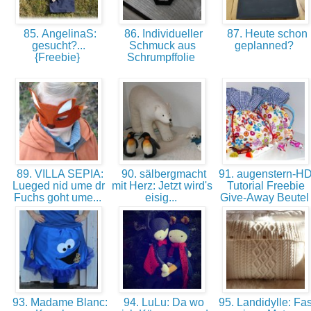
85. AngelinaS:
86. Individueller
87. Heute schon
gesucht?...
Schmuck aus
geplanned?
{Freebie}
Schrumpffolie
89. VILLA SEPIA:
90. sälbergmacht
91. augenstern-HD
Lueged nid ume dr
mit Herz: Jetzt wird's
Tutorial Freebie
Fuchs goht ume...
eisig...
Give-Away Beute
93. Madame Blanc:
94. LuLu: Da wo
95. Landidylle: Fas