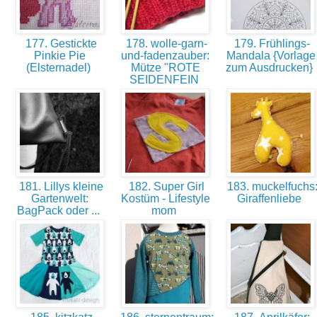
177. Gestickte
178. wolle-garn-
179. Frühlings-
Pinkie Pie
und-fadenzauber:
Mandala {Vorlage
(Elsternadel)
Mütze "ROTE
zum Ausdrucken}
SEIDENFEIN
181. Lillys kleine
182. Super Girl
183. muckelfuchs
Gartenwelt:
Kostüm - Lifestyle
Giraffenliebe
BagPack oder ...
mom