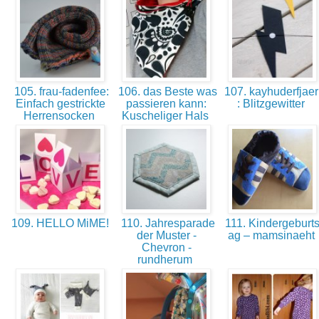
105. frau-fadenfee:
106. das Beste was
107. kayhuderfjaeri
Einfach gestrickte
passieren kann:
: Blitzgewitter
Herrensocken
Kuscheliger Hals
109. HELLO MiME!
110. Jahresparade
111. Kindergeburts
der Muster -
ag – mamsinaeht
Chevron -
rundherum