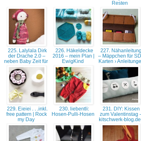
Resten
225. Lalylala Dirk
226. Häkeldecke
227. Nähanleitun
der Drache 2.0 –
2016 – mein Plan |
– Mäppchen für SD
neben Baby Zeit für
EwigKind
Karten › Anleitung
229. Eieiei . . .inkl.
230. liebentli:
231. DIY: Kissen
free pattern | Rock
Hosen-Pulli-Hosen
zum Valentinstag -
my Day
kitschwerk-blog.d