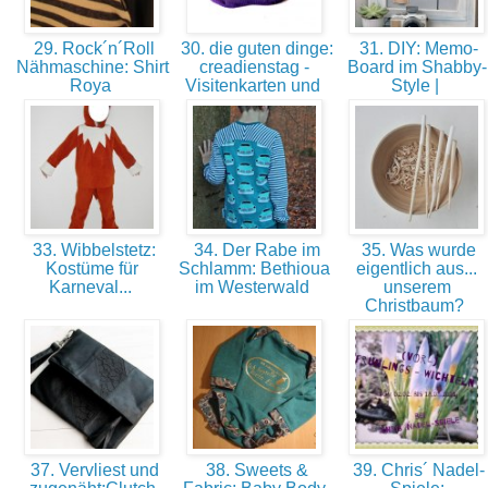
29. Rock´n´Roll
30. die guten dinge:
31. DIY: Memo-
Nähmaschine: Shirt
creadienstag -
Board im Shabby-
Roya
Visitenkarten und
Style |
33. Wibbelstetz:
34. Der Rabe im
35. Was wurde
Kostüme für
Schlamm: Bethioua
eigentlich aus...
Karneval...
im Westerwald
unserem
Christbaum?
37. Vervliest und
38. Sweets &
39. Chris´ Nadel-