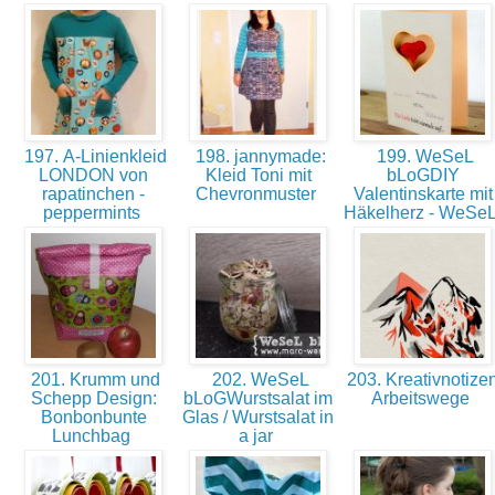
197. A-Linienkleid
198. jannymade:
199. WeSeL
LONDON von
Kleid Toni mit
bLoGDIY
rapatinchen -
Chevronmuster
Valentinskarte mit
peppermints
Häkelherz - WeSe
201. Krumm und
202. WeSeL
203. Kreativnotizen
Schepp Design:
bLoGWurstsalat im
Arbeitswege
Bonbonbunte
Glas / Wurstsalat in
Lunchbag
a jar