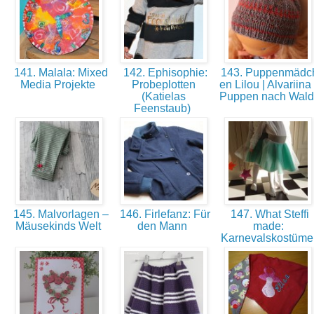
141. Malala: Mixed
142. Ephisophie:
143. Puppenmädc
Media Projekte
Probeplotten
en Lilou | Alvariina 
(Katielas
Puppen nach Wal
Feenstaub)
145. Malvorlagen –
146. Firlefanz: Für
147. What Steffi
Mäusekinds Welt
den Mann
made:
Karnevalskostüm