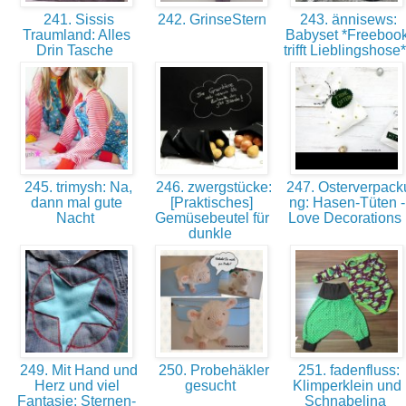
241. Sissis
242. GrinseStern
243. ännisews:
Traumland: Alles
Babyset *Freeboo
Drin Tasche
trifft Lieblingshose
245. trimysh: Na,
246. zwergstücke:
247. Osterverpack
dann mal gute
[Praktisches]
ng: Hasen-Tüten -
Nacht
Gemüsebeutel für
Love Decorations
dunkle
249. Mit Hand und
250. Probehäkler
251. fadenfluss:
Herz und viel
gesucht
Klimperklein und
Fantasie: Sternen-
Schnabelina