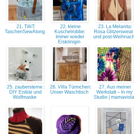
21. TilliT:
22. kleine
23. La Melanita:
TaschenSewAlong
Kuschelrobbe:
Rosa Glitzersweat 
Immer wieder
und post-Weihnac
Eiskönigin
25. zaubersterne :
26. Villa Türmchen:
27. Aus meiner
DIY Eisbär und
Unser Waschtisch
Werkstatt – In my
Wolfmaske
Studio | mamaviol