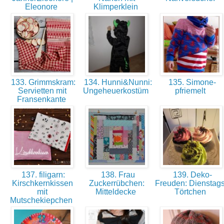
Eleonore
Klimperklein
133. Grimmskram:
134. Hunni&Nunni:
135. Simone-
Servietten mit
Ungeheuerkostüm
pfriemelt
Fransenkante
137. filigarn:
138. Frau
139. Deko-
Kirschkernkissen
Zuckerrübchen:
Freuden: Dienstags
mit
Mitteldecke
Törtchen
Mutschekiepchen