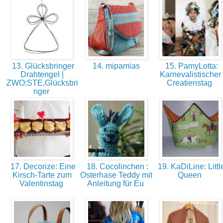
13. Glücksbringer
14. mipamias
15. PamyLotta:
Drahtengel |
Karnevalistischer
ZWO:STE,Glücksbri
Creatienstag
nger
17. Decorize: Eine
18. Cocolinchen :
19. KaDiLine: Littl
Kirsch-Tarte zum
Osterhase Teddy mit
Queen
Valentinstag
Anleitung für Eu