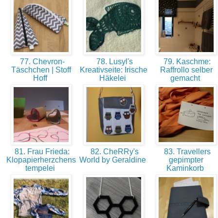
77. Chevron-
78. Lusyl's
79. Kaschme:
Täschchen | Stoff
Kreativseite: Irische
Raffrollo selber
Hoff
Häkelei
gemacht
81. Frau Frieda:
82. CheRRy's
83. Travellers
Klopapierherzchens
World by Geraldine
gepimpter
tempelei
Kaminkorb