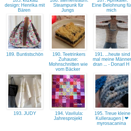
185. kitzkatz
186. sternentraum:
187. Aprilkäfer:
design: Henrika mit
Steampunk für
Eine Belohnung fü
Bären
Jungs
mich
189. Buntistschön
190. Teetrinkers
191. ...heute sind
Zuhause:
mal meine Männe
Mohnschnitten wie
dran ... - Donarl H
vom Bäcker
193. JUDY
194. Vavilula:
195. Treue kleine
Jahresprojekt
Kulleraugen | ❤︎
myrosacanina