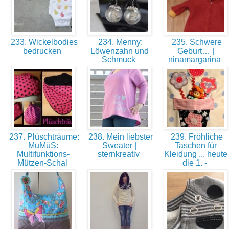
233. Wickelbodies
234. Menny:
235. Schwere
bedrucken
Löwenzahn und
Geburt… |
Schmuck
ninamargarina
237. Plüschträume:
238. Mein liebster
239. Fröhliche
MuMüS:
Sweater |
Taschen für
Multifunktions-
sternkreativ
Kleidung ... heute
Mützen-Schal
die 1. -