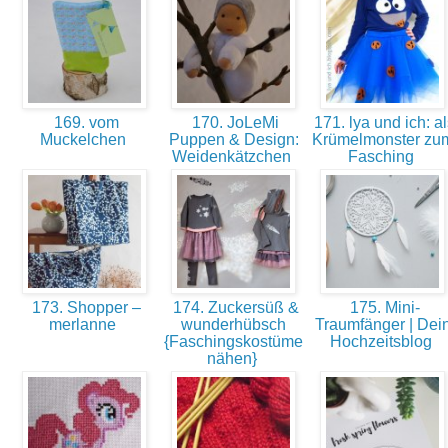
169. vom
170. JoLeMi
171. lya und ich: a
Muckelchen
Puppen & Design:
Krümelmonster zu
Weidenkätzchen
Fasching
173. Shopper –
174. Zuckersüß &
175. Mini-
merlanne
wunderhübsch
Traumfänger | Dei
{Faschingskostüme
Hochzeitsblog
nähen}