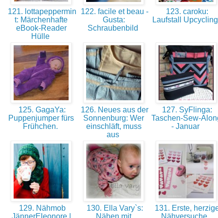
121. lottapeppermin
122. facile et beau -
123. caroku:
t: Märchenhafte
Gusta:
Laufstall Upcyclin
eBook-Reader
Schraubenbild
Hülle
125. GagaYa:
126. Neues aus der
127. SyFlinga:
Puppenjumper fürs
Sonnenburg: Wer
Taschen-Sew-Alon
Frühchen.
einschläft, muss
- Januar
aus
129. Nähmob
130. Ella Vary`s:
131. Erste, herzig
JännerEleonore |
Nähen mit
Nähversuche.