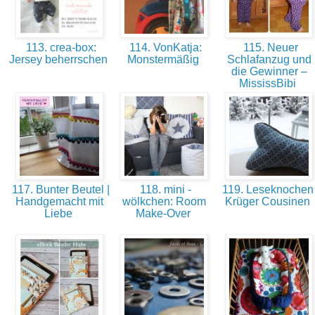
113. crea-box:
114. VonKatja:
115. Neuer
Jersey beherrschen
Monstermäßig
Schlafanzug und
die Gewinner –
MississBibi
117. Bunter Beutel |
118. mini -
119. Leseknochen 
Handgemacht mit
wölkchen: Room
Krüger Cousinen
Liebe
Make-Over