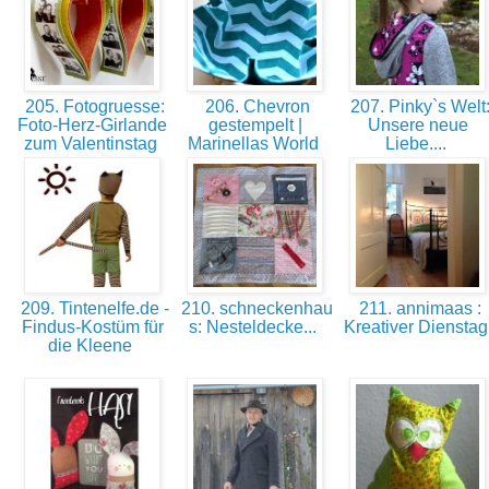
205. Fotogruesse:
206. Chevron
207. Pinky`s Welt
Foto-Herz-Girlande
gestempelt |
Unsere neue
zum Valentinstag
Marinellas World
Liebe....
209. Tintenelfe.de -
210. schneckenhau
211. annimaas :
Findus-Kostüm für
s: Nesteldecke...
Kreativer Diensta
die Kleene