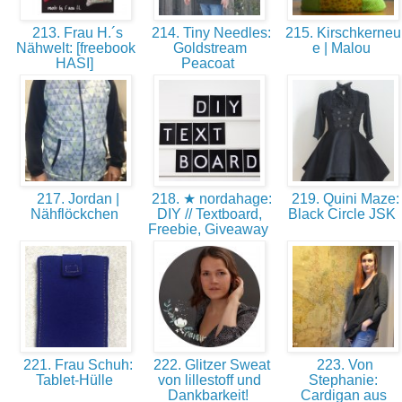
213. Frau H.´s
214. Tiny Needles:
215. Kirschkerneu
Nähwelt: [freebook
Goldstream
e | Malou
HASI]
Peacoat
217. Jordan |
218. ★ nordahage:
219. Quini Maze:
Nähflöckchen
DIY // Textboard,
Black Circle JSK
Freebie, Giveaway
221. Frau Schuh:
222. Glitzer Sweat
223. Von
Tablet-Hülle
von lillestoff und
Stephanie:
Dankbarkeit!
Cardigan aus