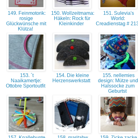
149. Feinmotorik:
150. Wollzeitmama:
151. Sulevia's
rosige
Häkeln: Rock für
World:
Glückwünsche mit
Kleinkinder
Creadienstag # 21
Klütza!
153. ´t
154. Die kleine
155. nellemies
Naaikamertje:
Herzenswerkstatt
design: Mütze und
Ottobre Sportoutfit
Halssocke zum
Geburtst
157. Knallebunte
158. maritabw
159. Zicke zacke