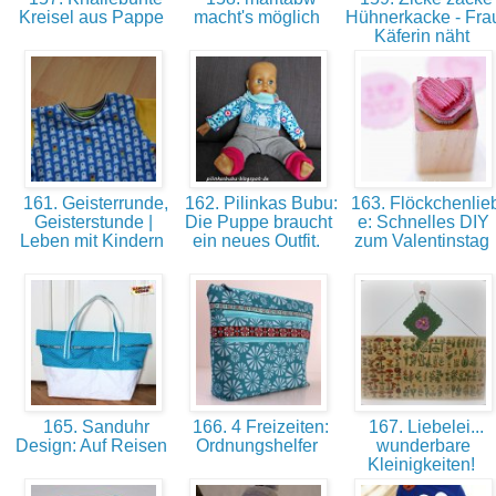
Kreisel aus Pappe
macht's möglich
Hühnerkacke - Fra
Käferin näht
161. Geisterrunde,
162. Pilinkas Bubu:
163. Flöckchenlie
Geisterstunde |
Die Puppe braucht
e: Schnelles DIY
Leben mit Kindern
ein neues Outfit.
zum Valentinstag
165. Sanduhr
166. 4 Freizeiten:
167. Liebelei...
Design: Auf Reisen
Ordnungshelfer
wunderbare
Kleinigkeiten!