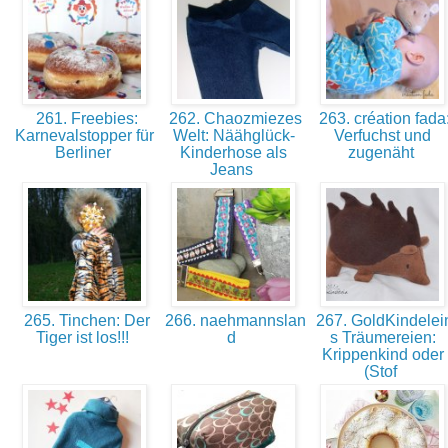
261. Freebies:
262. Chaozmiezes
263. création fada
Karnevalstopper für
Welt: Näähglück-
Verfuchst und
Berliner
Kinderhose als
zugenäht
Jeans
265. Tinchen: Der
266. naehmannslan
267. GoldKindelei
Tiger ist los!!!
d
s Träumereien:
Krippenkind oder
(Stof