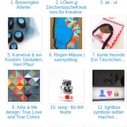
1. Beswingtes
2. LÖwin.g:
3. ak - ut
Allerlei
ZeichentascheKreat
ives für Kreative
5. Karneval & ein
6. Regen-Mäuse |
7. bunte freunde:
Kostüm: Gestatten,
sannysblog
Ein Täschchen...
Herr Pfau!
9. Allie & Me
10. swig - filz felt
11. lightbox
design: True Love
feutre
symbole selber
and True Colors
machen...