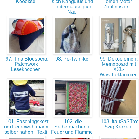
Keeekse
sich Kängurus und
einen Meter
Fledermaüse gute
Zopfmuster ...
Nac
97. Tina Blogsberg:
98. Pe-Twin-kel
99. Dekoelement:
Patchwork
Memoboard mit
Leseknochen
XXL-
Wäscheklammer
101. Faschingskost
102. die
103. frauSaSTro:
üm Feuerwehrmann
Selbermacherin:
5zig Kerzen
selber nähen | Texti
Feuer und Flamme