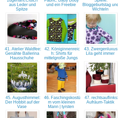
zugenäht:Clutch
Fabric: Baby Body
Spiele:
aus Leder und
und ein Freebie
Bloggeburtstag un
Spitze
Wichteln
41. Atelier Waldfee:
42. Königinnenreic
43. Zwergenluxus
Genähte Ballerina
h: Shirts für
Lila geht immer
Hausschuhe
mittelgroße Jungs
45. Augusthimmel:
46. Faschingskostü
47. rechtsauflinks
Der Hobbit auf der
m vom kleinen
Aufräum-Taktik
Vase
Mann | tyrsten