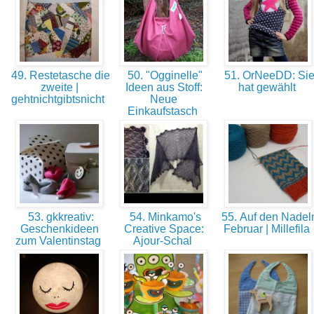
49. Restetasche die
50. "Ogginelle"
51. OrNeeDD: Si
zweite |
Ideen aus Stoff:
hat gewählt
gehtnichtgibtsnicht
Neue
Einkaufstasch
53. gkkreativ:
54. Minkamo's
55. Auf den Nadel
Geschenkideen
Creative Space:
Februar | Millefila
zum Valentinstag
Ajour-Schal