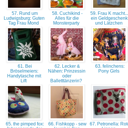
57. Rund um
58. Cuchikind -
59. Frau K macht...
Ludwigsburg: Guten
Alles für die
ein Geldgeschenk
Tag Frau Mond
Monsterparty
und Lätzchen
61. Bei
62. Lecker &
63. felinchens:
Bröselmeiers:
Nähen: Prinzessin
Pony Girls
Handytasche mit
oder
Lift
Balletttänzerin?
65. the pimped fox:
66. Fishkopp - sew
67. Petronella: Rot