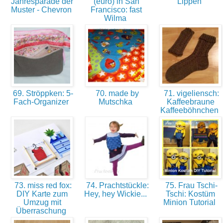
Jahresparade der
(euro) in San
Lippen
Muster - Chevron
Francisco: fast
Wilma
69. Ströppken: 5-
70. made by
71. vigeliensch:
Fach-Organizer
Mutschka
Kaffeebraune
Kaffeeböhnchen
73. miss red fox:
74. Prachtstückle:
75. Frau Tschi-
DIY Karte zum
Hey, hey Wickie...
Tschi: Kostüm
Umzug mit
Minion Tutorial
Überraschung