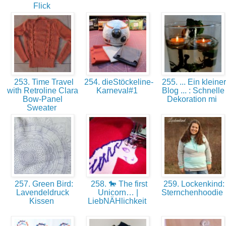
Flick
253. Time Travel
254. dieStöckeline-
255. ... Ein kleiner
with Retroline Clara
Karneval#1
Blog ... : Schnelle
Bow-Panel
Dekoration mi
Sweater
257. Green Bird:
258. 🐎 The first
259. Lockenkind:
Lavendeldruck
Unicorn… |
Sternchenhoodie
Kissen
LiebNÄHlichkeit