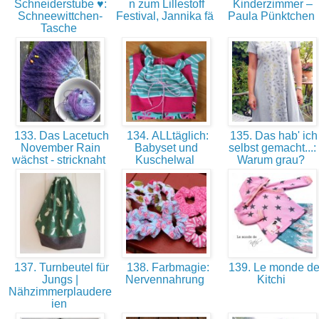
Schneiderstube ♥:
n zum Lillestoff
Kinderzimmer –
Schneewittchen-
Festival, Jannika fä
Paula Pünktchen
Tasche
133. Das Lacetuch
134. ALLtäglich:
135. Das hab' ich
November Rain
Babyset und
selbst gemacht...:
wächst - stricknaht
Kuschelwal
Warum grau?
137. Turnbeutel für
138. Farbmagie:
139. Le monde d
Jungs |
Nervennahrung
Kitchi
Nähzimmerplaudere
ien