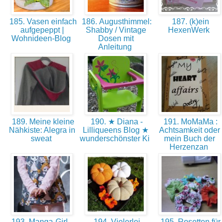
185. Vasen einfach
186. Augusthimmel:
187. (k)ein
aufgepeppt |
Shabby / Vintage
HexenWerk
Wohnideen-Blog
Dosen mit
Anleitung
189. Meine kleine
190. ★ Diana -
191. MoMaMa :
Nähkiste: Alegra in
Lilliqueens Blog ★
Achtsamkeit oder
sweat
wunderschönster Ki
mein Buch der
Herzenzan
193. Manga-Girl –
194. Vielerlei
195. Rosetten für