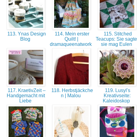
113. Ynas Design
114. Mein erster
115. Stitched
Blog
Quilt! |
Teacups: Sie sagte
dramaqueenatwork
sie mag Eulen
117. KraetivZeit –
118. Herbstjäckche
119. Lusyl's
Handgemacht mit
n | Malou
Kreativseite:
Liebe
Kaleidoskop