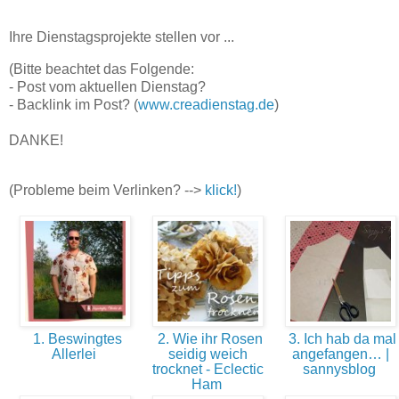
Ihre Dienstagsprojekte stellen vor ...
(Bitte beachtet das Folgende:
- Post vom aktuellen Dienstag?
- Backlink im Post? (
www.creadienstag.de
)
DANKE!
(Probleme beim Verlinken? -->
klick!
)
1. Beswingtes
2. Wie ihr Rosen
3. Ich hab da mal
Allerlei
seidig weich
angefangen… |
trocknet - Eclectic
sannysblog
Ham