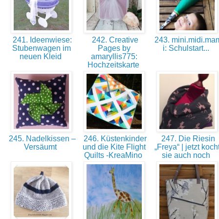
241. Ideenwiese:
242. Creative
243. mini.midi.ma
Stubenwagen im
Pages by
i: Schulstart...
neuen Kleid
amaryllis775:
Hochzeitskarte
245. Nadelkissen –
246. Küstenkinder
247. Die Riesin
Versäumt
und die Kite Flight
„Freya“ | jetzt koch
Quilts -KreaMino
sie auch noch