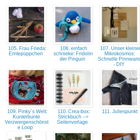
105. Frau Frieda:
106. einfach
107. Unser kleine
Erntepüppchen
schnieke: Fridolin
Mikrokosmos:
der Pinguin
Schnelle Pinnwan
- DIY
109. Pinky`s Welt:
110. Crea-box:
111. Juliespunkt
Kunterbunte
Strickbuch -->
Verzwergenschönst
Seitenvorlage
e Loop`