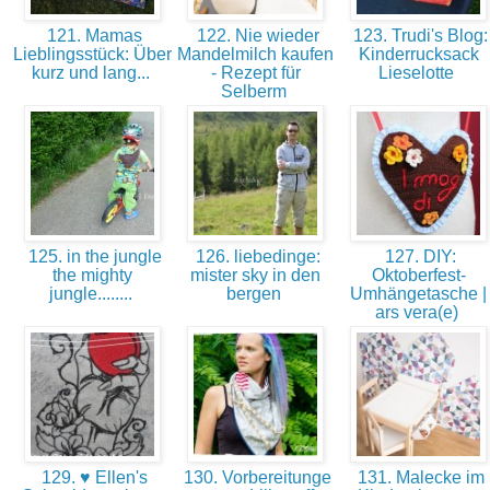
121. Mamas
122. Nie wieder
123. Trudi's Blog:
Lieblingsstück: Über
Mandelmilch kaufen
Kinderrucksack
kurz und lang...
- Rezept für
Lieselotte
Selberm
125. in the jungle
126. liebedinge:
127. DIY:
the mighty
mister sky in den
Oktoberfest-
jungle........
bergen
Umhängetasche |
ars vera(e)
129. ♥ Ellen's
130. Vorbereitunge
131. Malecke im