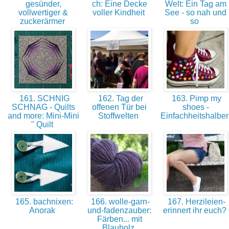
gesünder,
ch: Eine Decke
Welt: Ein Tag am
vollwertiger &
voller Kindheit
See - so nah und
zuckerärmer
so
161. SCHNIG
162. Tag der
163. Pimp my
SCHNAG - Quilts
offenen Tür bei
shoes -
and more: Mini-Mini
Stoffwelten
Einfachheitshalbe
" Quilt
165. bachnixen:
166. wolle-garn-
167. Herzileien-
Anorak
und-fadenzauber:
erinnert ihr euch?
Färben... mit
Blauholz