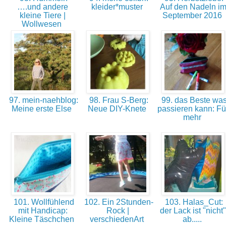
….und andere
kleider*muster
Auf den Nadeln i
kleine Tiere |
September 2016
Wollwesen
97. mein-naehblog:
98. Frau S-Berg:
99. das Beste wa
Meine erste Else
Neue DIY-Knete
passieren kann: Fü
mehr
101. Wollfühlend
102. Ein 2Stunden-
103. Halas_Cut:
mit Handicap:
Rock |
der Lack ist "nicht"
Kleine Täschchen
verschiedenArt
ab.....