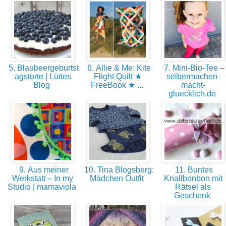
5. Blaubeergeburtst
6. Allie & Me: Kite
7. Mini-Bio-Tee –
agstorte | Lüttes
Flight Quilt ★
selbermachen-
Blog
FreeBook ★ ...
macht-
gluecklich.de
9. Aus meiner
10. Tina Blogsberg:
11. Buntes
Werkstatt – In my
Mädchen Outfit
Knallbonbon mit
Studio | mamaviola
Rätsel als
Geschenk