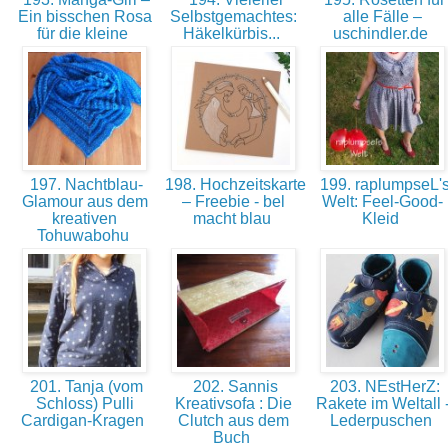
Ein bisschen Rosa
Selbstgemachtes:
alle Fälle –
für die kleine
Häkelkürbis...
uschindler.de
197. Nachtblau-
198. Hochzeitskarte
199. raplumpseL'
Glamour aus dem
– Freebie - bel
Welt: Feel-Good-
kreativen
macht blau
Kleid
Tohuwabohu
201. Tanja (vom
202. Sannis
203. NEstHerZ:
Schloss) Pulli
Kreativsofa : Die
Rakete im Weltall 
Cardigan-Kragen
Clutch aus dem
Lederpuschen
Buch