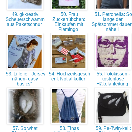
49. gkkreativ:
50. Frau
51. Petronella: So
Scheuerschwamm
Zuckerrübchen:
lange der
aus Paketschnur
Einkaufen mit
Spätsommer dauert
Flamingo
nähe i
53. Lillelie: "Jersey
54. Hochzeitsgesch
55. Fotokissen -
nähen- easy
enk Notfallkoffer
kostenlose
basics"
Häkelanleitung
57. So what:
58. Tinas
59. Pe-Twin-kel :