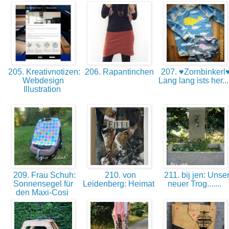
205. Kreativnotizen:
206. Rapantinchen
207. ♥Zornbinkerl♥
Webdesign
Lang lang ists her..
Illustration
209. Frau Schuh:
210. von
211. bij jen: Unse
Sonnensegel für
Leidenberg: Heimat
neuer Trog.......
den Maxi-Cosi