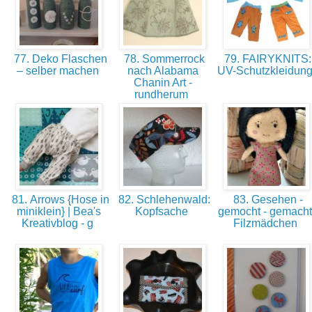
77. Deko Flaschen
78. Sommerrock
79. FAIRYKNITS:
– selber machen
nach Alabama
UV-Schutzkleidun
Chanin Art -
rundherum
81. Arrows {Hose in
82. Schlehenwald:
83. Gesehen -
miniklein} | Bea's
Kopfsache
gemocht - gemacht
Kreativblog - g
Filzmädchen