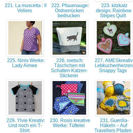
221. La muscetta : Il
222. Pfauenauge:
223. kitzkatz
Veliero
Ordnerrücken
design: Rainbow
bedrucken
Stripes Quilt
225. Ninis Werke:
226. roetsch:
227. AMESkreativ
Lady Aimee
Täschchen mit
Lebkuchenherzen
Schatten-Katzen-
Snappy Tags
Stickerei
229. Ylvie Kreativ:
230. Rosis kreative
231. Guerilla-
Und noch ein T-
Werke: Tüftelei
Häkeln – Auf
Shirt
Travellers Pfaden