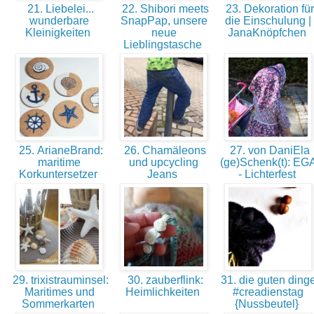
21. Liebelei...
22. Shibori meets
23. Dekoration für
wunderbare
SnapPap, unsere
die Einschulung |
Kleinigkeiten
neue
JanaKnöpfchen
Lieblingstasche
25. ArianeBrand:
26. Chamäleons
27. von DaniEla
maritime
und upcycling
(ge)Schenk(t): EG
Korkuntersetzer
Jeans
- Lichterfest
29. trixistrauminsel:
30. zauberflink:
31. die guten dinge
Maritimes und
Heimlichkeiten
#creadienstag
Sommerkarten
{Nussbeutel}