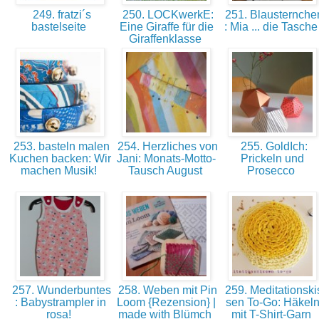
249. fratzi´s
250. LOCKwerkE:
251. Blausternche
bastelseite
Eine Giraffe für die
: Mia ... die Tasch
Giraffenklasse
253. basteln malen
254. Herzliches von
255. GoldIch:
Kuchen backen: Wir
Jani: Monats-Motto-
Prickeln und
machen Musik!
Tausch August
Prosecco
257. Wunderbuntes
258. Weben mit Pin
259. Meditationski
: Babystrampler in
Loom {Rezension} |
sen To-Go: Häkel
rosa!
made with Blümch
mit T-Shirt-Garn