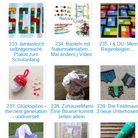
233. tamtastisch
234. Basteln mit
235. I & DU: Mein
selbstgemacht:
Naturmaterialien…
Regenbogen...
Plakat zum
Mal anders:) Video
Schulanfang
237. Glückspilze –
238. ZuhauseMami:
239. Die Feldmaus
the next generation
Eine Beanie kommt
3 neue Unterhose
– undiversell
selten allein