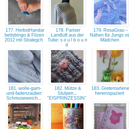
177. HerbstHandar
178. Pariser
179. RosaGrau –
beitsbingo & Filzen
Landluft aus der
Nähen für Jungs vs
2012 mit Strategch
Tube: s o u l b o u n
Mädchen
d
181. wolle-garn-
182. Mütze &
183. Gretemarlene
und-fadenzauber:
Stulpen...
hereinspaziert
Schmuseweich...
"EISPRINZESSIN"