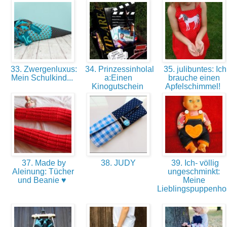
33. Zwergenluxus:
34. Prinzessinholal
35. julibuntes: Ich
Mein Schulkind...
a:Einen
brauche einen
Kinogutschein
Apfelschimmel!
37. Made by
38. JUDY
39. Ich- völlig
Aleinung: Tücher
ungeschminkt:
und Beanie ♥
Meine
Lieblingspuppenho