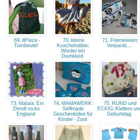
69. ItPiece -
70. kleine
71. Friemeleien:
Turnbeutel
Kuschelrobbe:
Verpackt…
Wieder ein
Drehkleid
73. Malala: Ein
74. MAMAWERK :
75. RUND und
Dirndl rocks
Selfmade
ECKIG: Klettern un
England
Geschenkidee für
Geburtstag
Kinder - Zoot