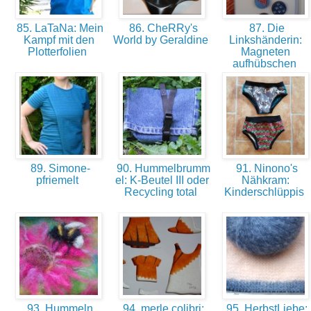
85. LaTaNa: Mein
86. CheRRy's
87. Die
Kampf mit den
World by Geraldine
Linkshänderin:
Plotterfolien
Magneten
aufhübschen
89. Simone-
90. Hummelbrumm
91. Ninono's
pfriemelt
el: K-Beutel III oder
Nähkram:
Recycling total
Kinderschlüppis
93. Hummeln
94. merle colibri:
95. HerbstLiebe: