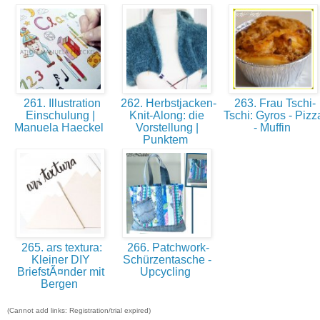
261. Illustration
262. Herbstjacken-
263. Frau Tschi-
Einschulung |
Knit-Along: die
Tschi: Gyros - Pizz
Manuela Haeckel
Vorstellung |
- Muffin
Punktem
265. ars textura:
266. Patchwork-
Kleiner DIY
Schürzentasche -
BriefstÃ¤nder mit
Upcycling
Bergen
(Cannot add links: Registration/trial expired)