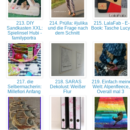
213. DIY
214. Prülla: #julika
215. LalaFab - E-
Sandkasten XXL:
und die Frage nach
Book: Tasche Luc
Spielinsel Hubi -
dem Schnitt
familyportra
217. die
218. SARAS
219. Einfach mein
Selbermacherin:
Dekolust: Weißer
Welt: Alpenfleece,
Millefiori Anfang
Flur
Overall mal 3