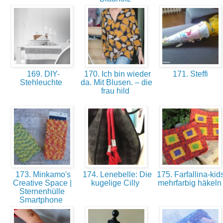
169. DIY-
170. Ich bin wieder
171. Steffi
Stehleuchte
da. Mit Blusen. – die
frau hild
173. Minkamo's
174. Lenebelle: Die
175. Farfallina-kids
Creative Space |
kugelige Cilly
mehrfarbig häkel
Sternenhülle
Smartphone