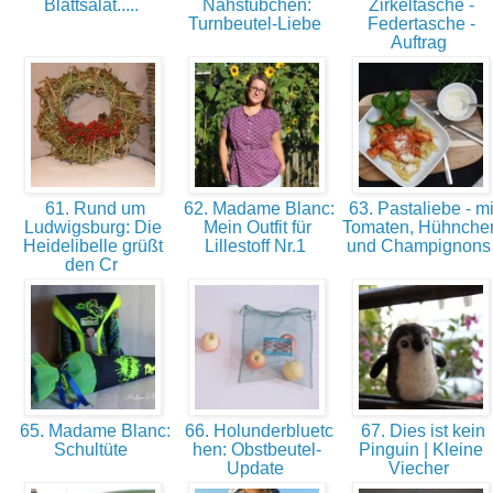
Blattsalat.....
Nähstübchen:
Zirkeltasche -
Turnbeutel-Liebe
Federtasche -
Auftrag
61. Rund um
62. Madame Blanc:
63. Pastaliebe - mi
Ludwigsburg: Die
Mein Outfit für
Tomaten, Hühnche
Heidelibelle grüßt
Lillestoff Nr.1
und Champignon
den Cr
65. Madame Blanc:
66. Holunderbluetc
67. Dies ist kein
Schultüte
hen: Obstbeutel-
Pinguin | Kleine
Update
Viecher