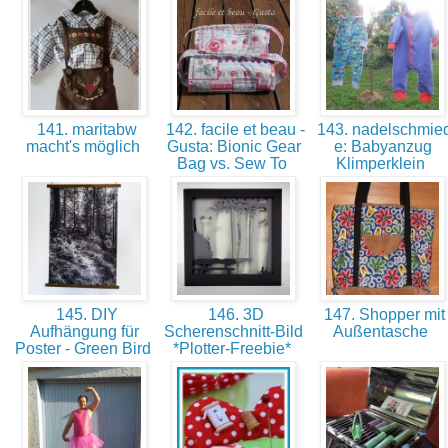
141. maritabw
142. facile et beau -
143. nadelschmie
macht's möglich
Gusta: Bionic Gear
e: Babyanzug
Bag vs. Sew To
Klimperklein
145. DIY
146. 3D
147. Shopper mit
Aufhängung für
Scherenschnitt-Bild
Außentasche
Poster - Green Bird
*Plotter-Freebie*