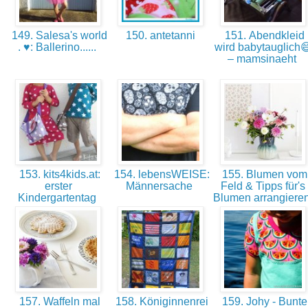
149. Salesa's world
150. antetanni
151. Abendkleid
. ♥: Ballerino......
wird babytauglich
– mamsinaeht
153. kits4kids.at:
154. lebensWEISE:
155. Blumen vom
erster
Männersache
Feld & Tipps für's
Kindergartentag
Blumen arrangiere
157. Waffeln mal
158. Königinnenrei
159. Johy - Bunte