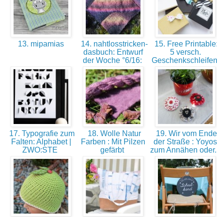
13. mipamias
14. nahtlosstricken-
15. Free Printable
dasbuch: Entwurf
5 versch.
der Woche °6/16:
Geschenkschleife
17. Typografie zum
18. Wolle Natur
19. Wir vom Ende
Falten: Alphabet |
Farben : Mit Pilzen
der Straße : Yoyos
ZWO:STE
gefärbt
zum Annähen oder.