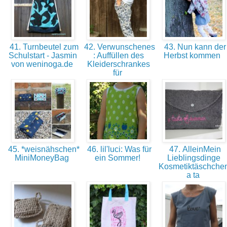
41. Turnbeutel zum
42. Verwunschenes
43. Nun kann der
Schulstart - Jasmin
: Auffüllen des
Herbst kommen
von weninoga.de
Kleiderschrankes
für
45. *weisnähschen*
46. lil'luci: Was für
47. AlleinMein
MiniMoneyBag
ein Sommer!
Lieblingsdinge
Kosmetiktäschche
a ta