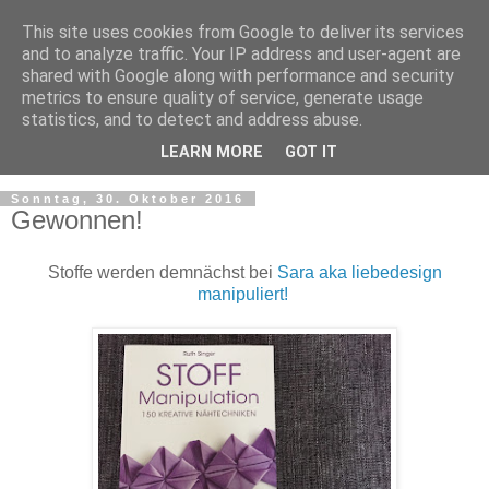
This site uses cookies from Google to deliver its services
and to analyze traffic. Your IP address and user-agent are
shared with Google along with performance and security
metrics to ensure quality of service, generate usage
statistics, and to detect and address abuse.
LEARN MORE
GOT IT
▼
Sonntag, 30. Oktober 2016
Gewonnen!
Stoffe werden demnächst bei
Sara aka liebedesign
manipuliert!