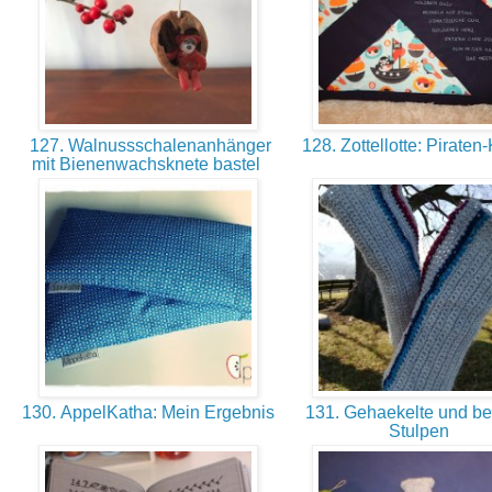
127. Walnussschalenanhänger
128. Zottellotte: Piraten
mit Bienenwachsknete bastel
130. AppelKatha: Mein Ergebnis
131. Gehaekelte und bes
Stulpen