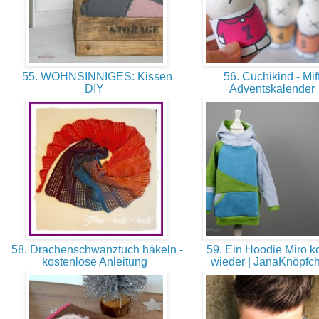
55. WOHNSINNIGES: Kissen
56. Cuchikind - Mif
DIY
Adventskalender
58. Drachenschwanztuch häkeln -
59. Ein Hoodie Miro 
kostenlose Anleitung
wieder | JanaKnöpfc