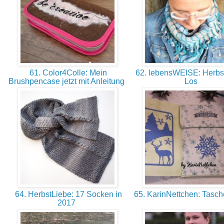
61. Color4Colle: Mein
62. lebensWEISE: Herbst 
Brushpencase jetzt mit Anleitung
Los
64. HerbstLiebe: 17 Socken in
65. KarinNettchen: Tasc
2017