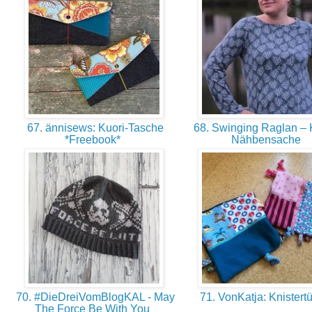
67. ännisews: Kuori-Tasche
68. Swinging Raglan – 
*Freebook*
Nähbensache
70. #DieDreiVomBlogKAL - May
71. VonKatja: Knistert
The Force Be With You