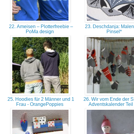
22. Ameisen – Plotterfreebie –
23. Deschdanja: Malen
PoMa design
Pinsel*
25. Hoodies für 2 Männer und 1
26. Wir vom Ende der St
Frau - OrangePoppies
Adventskalender Teil