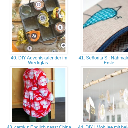
40. DIY Adventskalender im
41. Señorita S.: Nähmale
Weckglas
Erste
43. caroku: Endlich passt China
44. DIY | Mobilee mit bel