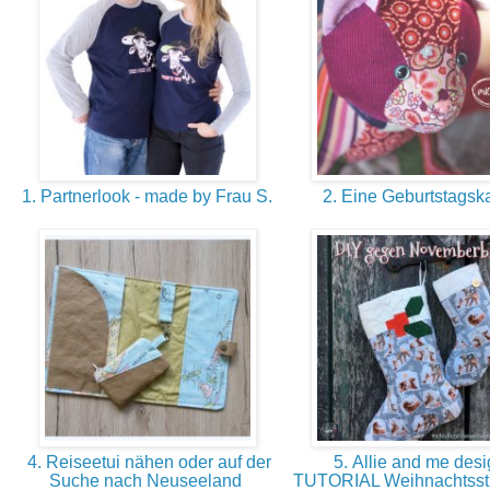
1. Partnerlook - made by Frau S.
2. Eine Geburtstagsk
4. Reiseetui nähen oder auf der
5. Allie and me desi
Suche nach Neuseeland
TUTORIAL Weihnachtsst