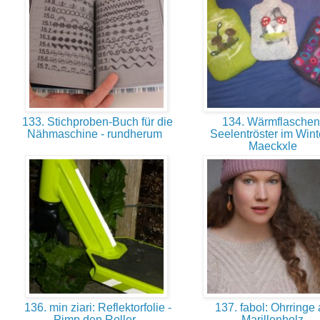
133. Stichproben-Buch für die
134. Wärmflaschen
Nähmaschine - rundherum
Seelentröster im Wint
Maeckxle
136. min ziari: Reflektorfolie -
137. fabol: Ohrringe
Pimp den Roller
Marillenholz