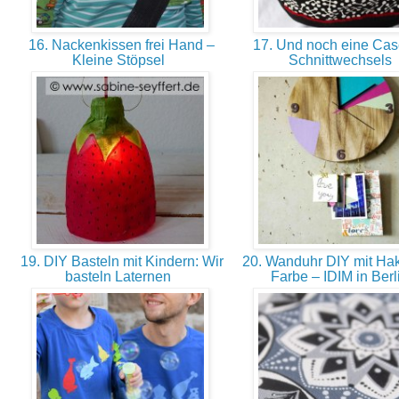
16. Nackenkissen frei Hand –
17. Und noch eine Cas
Kleine Stöpsel
Schnittwechsels
19. DIY Basteln mit Kindern: Wir
20. Wanduhr DIY mit Ha
basteln Laternen
Farbe – IDIM in Ber