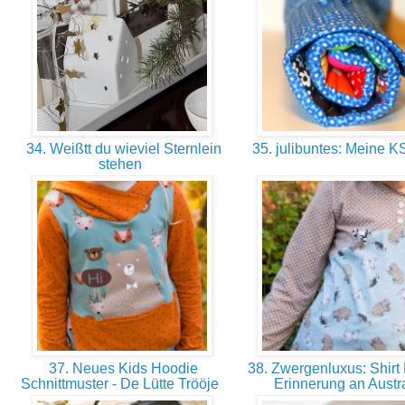
34. Weißtt du wieviel Sternlein
35. julibuntes: Meine 
stehen
37. Neues Kids Hoodie
38. Zwergenluxus: Shirt 
Schnittmuster - De Lütte Trööje
Erinnerung an Austr