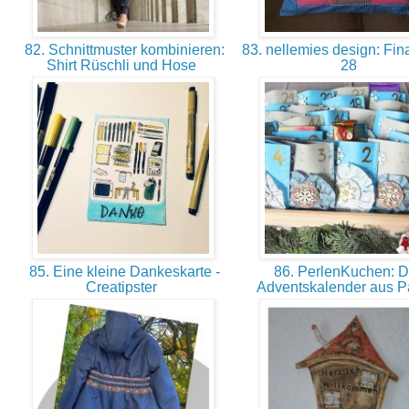
82. Schnittmuster kombinieren:
83. nellemies design: Fi
Shirt Rüschli und Hose
28
85. Eine kleine Dankeskarte -
86. PerlenKuchen: D
Creatipster
Adventskalender aus P