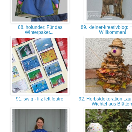
88. holunder: Für das
89. kleiner-kreativblog: 
Winterpaket...
Willkommen!
91. swig - filz felt feutre
92. Herbstdekoration Lau
Wichtel aus Blätte