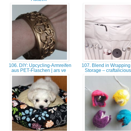
106. DIY: Upcycling-Armreifen
107. Blend in Wrapping
aus PET-Flaschen | ars ve
Storage – craftalicio