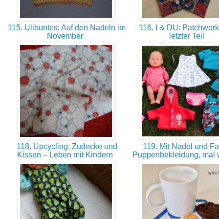
115. Ulibuntes: Auf den Nadeln im
116. I & DU: Patchwork
November
letzter Teil
118. Upcycling: Zudecke und
119. Mit Nadel und F
Kissen – Leben mit Kindern
Puppenbekleidung, mal 