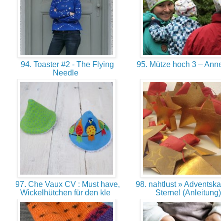
94. Toaster #2 - The Flying
95. Mütze hoch 3 – Ann
Needle
97. Che Vaux CV : Must have,
98. nahtlust » Adventska
Wickelhütchen für den kle
Sterne! (Anleitung