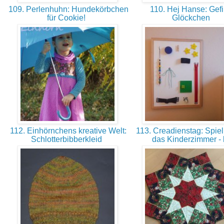
109. Perlenhuhn: Hundekörbchen
110. Hej Hanse: Gefi
für Cookie!
Glöckchen
112. Einhörnchens kreative Welt:
113. Creadienstag: Spielb
Schlotterbibberkleid
das Kinderzimmer - 