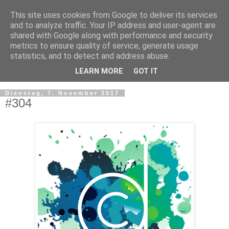
This site uses cookies from Google to deliver its services
and to analyze traffic. Your IP address and user-agent are
shared with Google along with performance and security
metrics to ensure quality of service, generate usage
statistics, and to detect and address abuse.
LEARN MORE
GOT IT
▼
Dienstag, 7. November 2017
#304