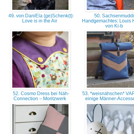
49. von DaniEla (ge)Schenk(t):
50. Sachsenmuddi
Love is in the Air
Handgemachtes: Louis 
von Ki-b
52. Cosmo Dress bei Näh-
53. *weisnähschen* VA
Connection – Moritzwerk
einige Männer-Access