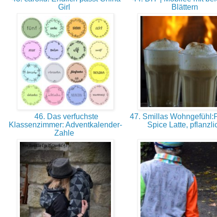
Girl
Blättern
46. Das verfuchste
47. Smillas Wohngefühl:
Klassenzimmer: Adventkalender-
Spice Latte, pflanzl
Zahle