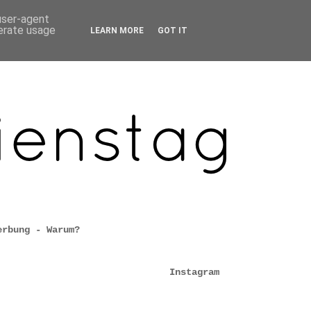
 user-agent
nerate usage
LEARN MORE
GOT IT
erbung - Warum?
Instagram