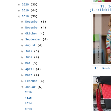
►
2020
(30)
13. Ic
glücklickl
►
2019
(44)
▼
2018
(50)
►
Dezember
(3)
►
November
(4)
►
Oktober
(4)
►
September
(4)
►
August
(4)
►
Juli
(5)
►
Juni
(4)
►
Mai
(5)
16. Pünk
►
April
(4)
►
März
(4)
►
Februar
(4)
▼
Januar
(5)
#316
#315
#314
#313