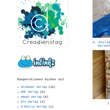
4. Atelie
Versuc
Kooperationen bisher mit
Stiebner Verlag
(15)
EMF Verlag
(9)
Haupt Verlag
(6)
blv Verlag
(3)
7.
O´Reilly Verlag
(1)