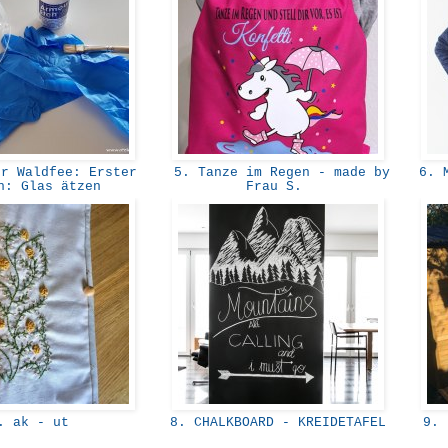
r Waldfee: Erster
5. Tanze im Regen - made by
6. M
h: Glas ätzen
Frau S.
 ak - ut
8. CHALKBOARD - KREIDETAFEL
9. t