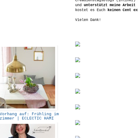
Creadienstagsblogs (inlinkz) 
und
unterstützt meine Arbeit
-
kostet es Euch
keinen Cent ex
Vielen Dank!
orhang auf: Frühling im
zimmer | ECLECTIC HAMI