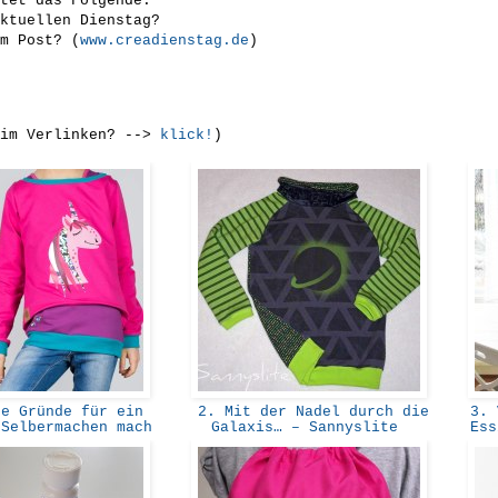
tet das Folgende:
ktuellen Dienstag?
m Post? (
www.creadienstag.de
)
eim Verlinken? -->
klick!
)
e Gründe für ein
2. Mit der Nadel durch die
3. V
 Selbermachen mach
Galaxis… – Sannyslite
Ess