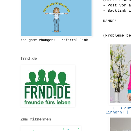
(Bitte beach
- Post vom a
- Backlink i
DANKE!
(Probleme b
the game-changer! - referral link
-
frnd.de
1. 3 gut
Einhorn! |
Zum mitnehmen