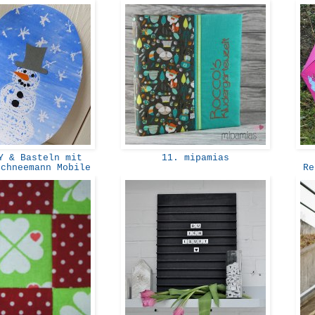
 & Basteln mit
11. mipamias
Schneemann Mobile
Re