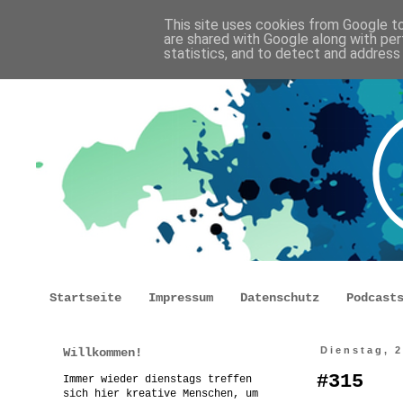
This site uses cookies from Google to 
are shared with Google along with per
statistics, and to detect and address
Startseite
Impressum
Datenschutz
Podcast
Willkommen!
Dienstag, 
#315
Immer wieder dienstags treffen
sich hier kreative Menschen, um