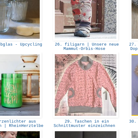
bglas - Upcycling
26. filigarn | Unsere neue
27. 
Mammut-Orbis-Hose
Dop
zenlichter aus
29. Taschen in ein
30. 
n | RheinHerztelbe
Schnittmuster einzeichnen