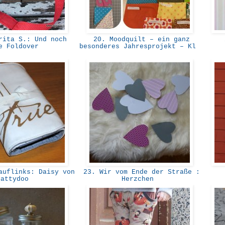
ita S.: Und noch
20. Moodquilt – ein ganz
2
e Foldover
besonderes Jahresprojekt – Kl
uflinks: Daisy von
23. Wir vom Ende der Straße :
Pattydoo
Herzchen