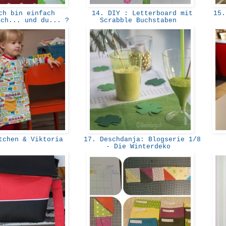
h bin einfach
14. DIY : Letterboard mit
15. 
ich... und du... ?
Scrabble Buchstaben
tchen & Viktoria
17. Deschdanja: Blogserie 1/8
1
- Die Winterdeko