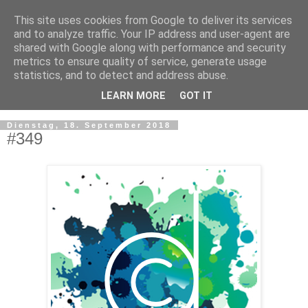
This site uses cookies from Google to deliver its services
and to analyze traffic. Your IP address and user-agent are
shared with Google along with performance and security
metrics to ensure quality of service, generate usage
statistics, and to detect and address abuse.
LEARN MORE
GOT IT
▼
Dienstag, 18. September 2018
#349