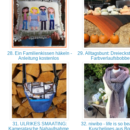
28. Ein Familienkissen häkeln -
29. Alltagsbunt: Dreiecks
Anleitung kostenlos
Farbverlaufsbobbe
31. ULRIKES SMAATING:
32. niwibo - life is so bea
Kameratasche Nahaufnahme
Kuscheliges aus B