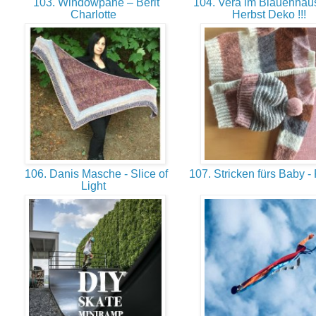
103. Windowpane – Berit
104. Vera im Blauenhaus
Charlotte
Herbst Deko !!!
106. Danis Masche - Slice of
107. Stricken fürs Baby -
Light