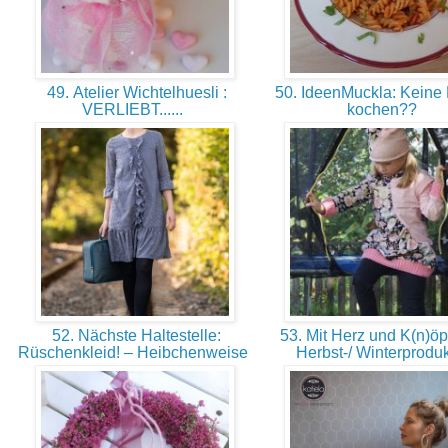
49. Atelier Wichtelhuesli :
50. IdeenMuckla: Keine 
VERLIEBT......
kochen??
52. Nächste Haltestelle:
53. Mit Herz und K(n)öp
Rüschenkleid! – Heibchenweise
Herbst-/ Winterprodu