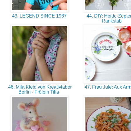
43. LEGEND SINCE 1967
44. DIY: Heide-Zepte
Rankstab
46. Mila Kleid von Kreativlabor
47. Frau Jule: Aux Arm
Berlin - Frölein Tilia