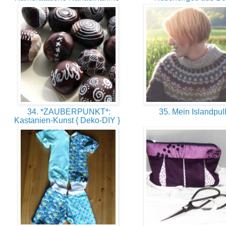
34. *ZAUBERPUNKT*:
35. Mein Islandpul
Kastanien-Kunst { Deko-DIY }