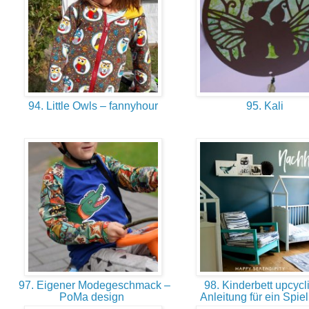
94. Little Owls – fannyhour
95. Kali
97. Eigener Modegeschmack –
98. Kinderbett upcycli
PoMa design
Anleitung für ein Spie