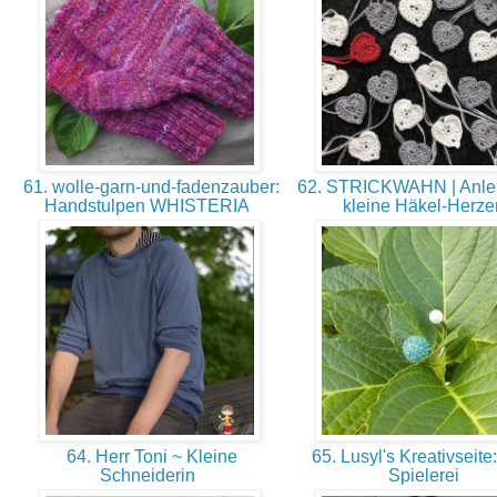
61. wolle-garn-und-fadenzauber:
62. STRICKWAHN | Anleit
Handstulpen WHISTERIA
kleine Häkel-Herz
64. Herr Toni ~ Kleine
65. Lusyl's Kreativseite
Schneiderin
Spielerei