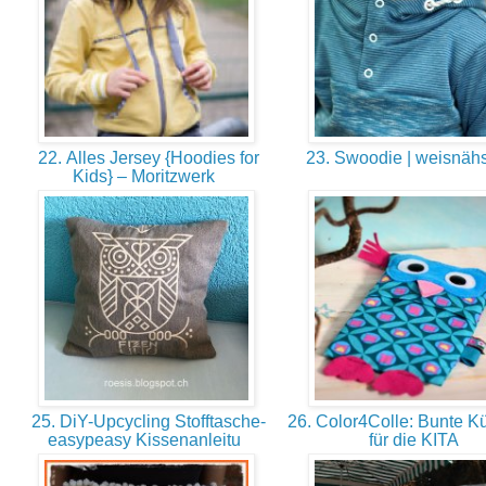
22. Alles Jersey {Hoodies for
23. Swoodie | weisnä
Kids} – Moritzwerk
25. DiY-Upcycling Stofftasche-
26. Color4Colle: Bunte K
easypeasy Kissenanleitu
für die KITA