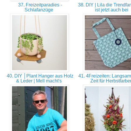
37. Freizeitparadies -
38. DIY | Lila die Trendfa
Schlafanzüge
ist jetzt auch bei
40. DIY │Plant Hanger aus Holz
41. 4Freizeiten: Langsam
& Leder | Mell macht's
Zeit für Herbstfarb