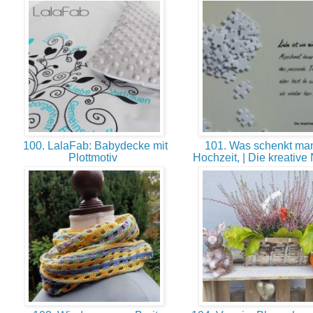
100. LalaFab: Babydecke mit
101. Was schenkt man
Plottmotiv
Hochzeit, | Die kreative