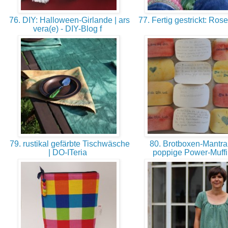
76. DIY: Halloween-Girlande | ars
77. Fertig gestrickt: Ro
vera(e) - DIY-Blog f
79. rustikal gefärbte Tischwäsche
80. Brotboxen-Mantra
| DO-ITeria
poppige Power-Muff