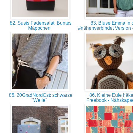
82. Susis Fadensalat: Buntes
83. Bluse Emma in 
Mäppchen
#nähenverbindet Version 
85. 20GradNordOst: schwarze
86. Kleine Eule häke
"Welle"
Freebook - Nähskap