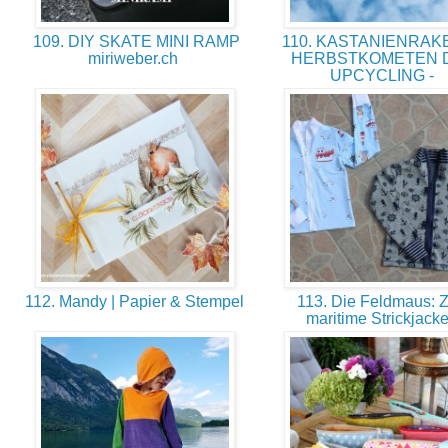
109. DIY SKATE MINI RAMP
110. KASTANIENRAK
miriweber.ch
HERBSTKOMETEN DI
UPCYCLING -
112. Mandy | Papier & Stempel
113. Die Feldmaus: 
maritime Strickjack