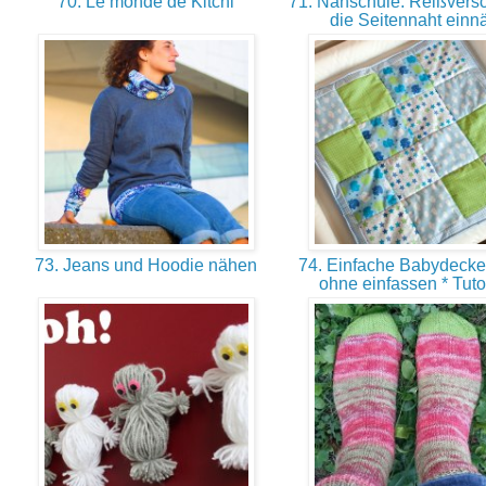
70. Le monde de Kitchi
71. Nähschule: Reißversc
die Seitennaht ein
73. Jeans und Hoodie nähen
74. Einfache Babydeck
ohne einfassen * Tuto