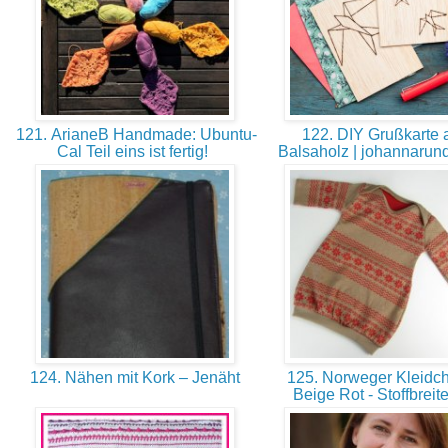
121. ArianeB Handmade: Ubuntu-
122. DIY Grußkarte 
Cal Teil eins ist fertig!
Balsaholz | johannarun
124. Nähen mit Kork – Jenäht
125. Norweger Kleidch
Beige Rot - Stoffbreit