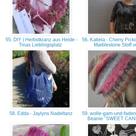
55. DIY | Herbstkranz aus Heide -
56. Katiela - Cherry Pick
Tinas Lieblingsplatz
Marblestone Stoff 
58. Edda - Jaylyns Nadeltanz
59. wolle-garn-und-faden
Beanie "SWEET CA