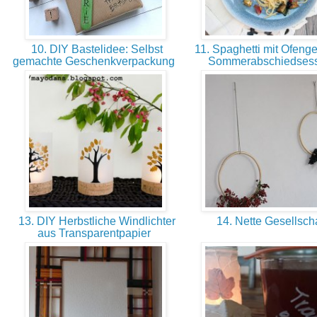
10. DIY Bastelidee: Selbst
11. Spaghetti mit Ofeng
gemachte Geschenkverpackung
Sommerabschiedses
13. DIY Herbstliche Windlichter
14. Nette Gesellsch
aus Transparentpapier