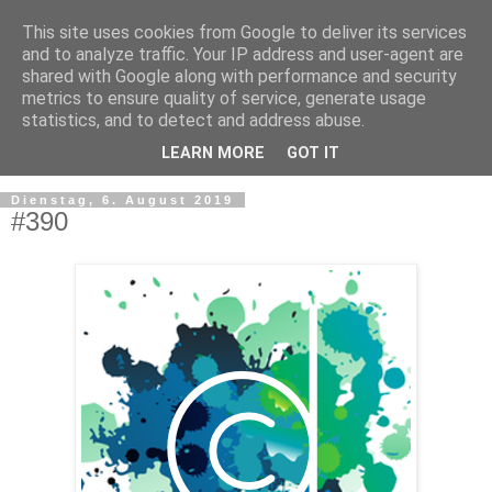
This site uses cookies from Google to deliver its services
and to analyze traffic. Your IP address and user-agent are
shared with Google along with performance and security
metrics to ensure quality of service, generate usage
statistics, and to detect and address abuse.
LEARN MORE
GOT IT
▼
Dienstag, 6. August 2019
#390