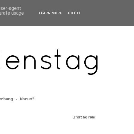
 user-agent
nerate usage
LEARN MORE
GOT IT
erbung - Warum?
Instagram