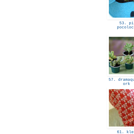
53. pi
pocolo
57. dramaqu
ork
61. kle