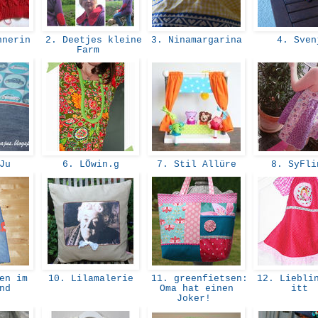
nnerin
2. Deetjes kleine
3. Ninamargarina
4. Sve
Farm
aJu
6. LÖwin.g
7. Stil Allüre
8. SyFl
en im
10. Lilamalerie
11. greenfietsen:
12. Lieblin
and
Oma hat einen
itt
Joker!