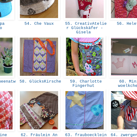
pa
54. Che Vaux
55. CreativAtelie
56. Hel
co
r Glückskäfer -
Gisela
eenatw
58. GlücksKirsche
59. Charlotte
60. Min
Fingerhut
woelkch
ine
62. Fräulein An
63. frauboecklein
64. zwerge