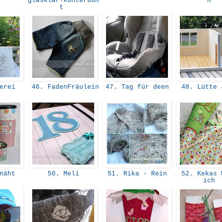
glasklar+kunterbun
n
t
serei
46. FadenFräulein
47. Tag für deen
48. Lütte
 näht
50. Meli
51. Rika - Rein
52. Kekas 
ich