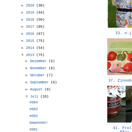
►
2020
(30)
►
2019
(44)
►
2018
(50)
►
2017
(85)
33. n-
►
2016
(67)
►
2015
(75)
►
2014
(54)
▼
2013
(75)
►
Dezember
(5)
►
November
(6)
►
Oktober
(7)
37. Zinno
►
September
(6)
►
August
(9)
▼
Juli
(10)
#084
#083
#082
Gewonnen!
41. Frol
#081