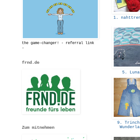
1. nahttre
the game-changer! - referral link
-
frnd.de
5. Lun
9. Trinch
Wunderl
Zum mitnehmen