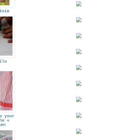
eksie
ilu
t
p your
he «
hen