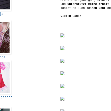
Creadienstagsblogs (inlinkz) 
und
unterstützt meine Arbeit
-
kostet es Euch
keinen Cent ex
nja
Vielen Dank!
inga
gsschn