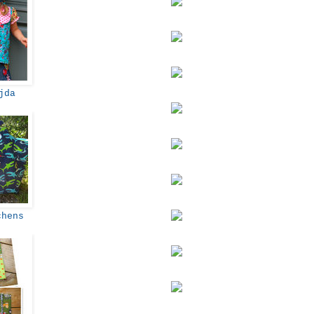
ijda
chens