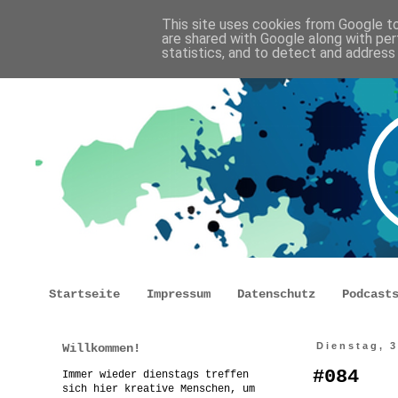
This site uses cookies from Google to 
are shared with Google along with per
statistics, and to detect and address
Startseite
Impressum
Datenschutz
Podcast
Willkommen!
Dienstag, 3
#084
Immer wieder dienstags treffen
sich hier kreative Menschen, um