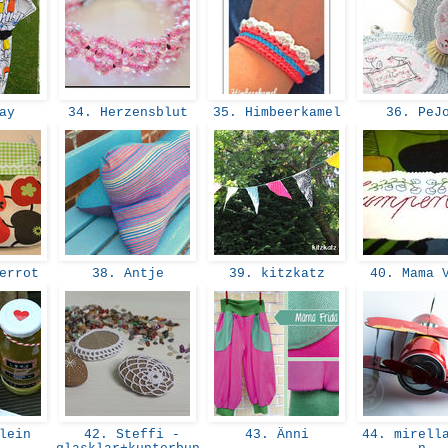
jay
34. Herzensblut
35. Himbeerkamel
36. PeJ
berrot
38. Antje
39. kitzkatz
40. Mama 
lein
42. Steffi -
43. Änni
44. mirella