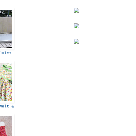
 Jules
Welt &