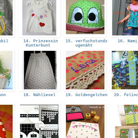
abil
14. Prinzessin
15. verfuchstundz
16. Nam
Kunterbunt
ugenäht
ann
18. Nähliesel
19. Goldengelchen
20. felin