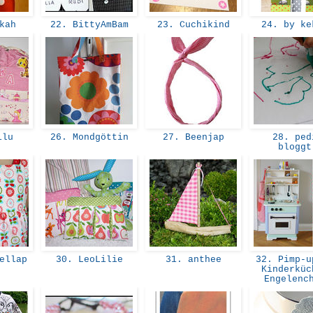
ikah
22. BittyAmBam
23. Cuchikind
24. by k
ilu
26. Mondgöttin
27. Beenjap
28. ped
blogg
nellap
30. LeoLilie
31. anthee
32. Pimp-u
Kinderküc
Engelenc