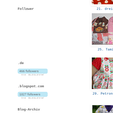
Follower
21. dre
25. Tam
.de
.blogspot.com
29. Petro
Blog-Archiv