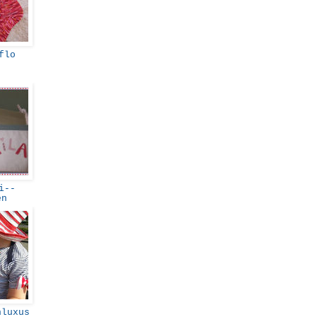
eflo
i--
en
nluxus