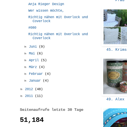
Pfau
Anja Rieger Design
Wer wissen möchte,
Richtig nähen mit Overlock und
Coverlock
#080
Richtig nähen mit Overlock und
Coverlock
►
Juni
(9)
45. Krim
►
Mai
(6)
►
April
(5)
►
März
(4)
►
Februar
(4)
►
Januar
(4)
►
2012
(48)
►
2011
(11)
49. Alex
Seitenaufrufe letzte 30 Tage
51,184