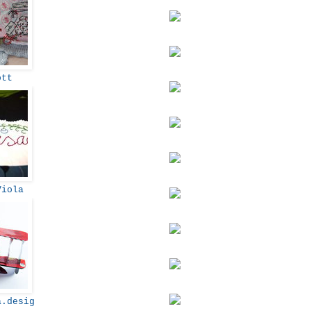
ott
Viola
.desig