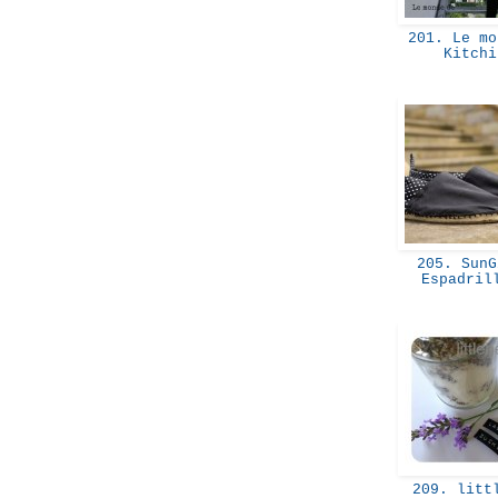
201. Le mo
Kitch
205. SunG
Espadri
209. litt