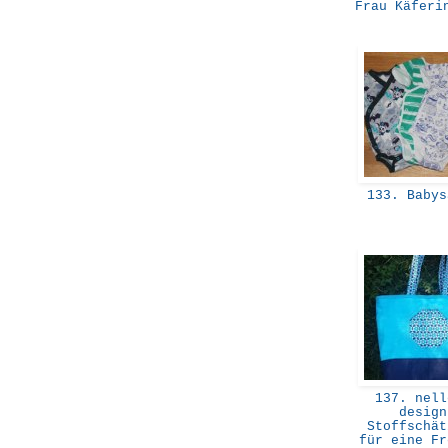
Frau Käferi
133. Baby
137. nell
design
Stoffschät
für eine F