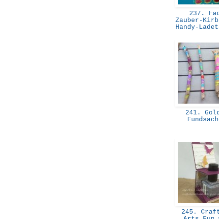
237. Fa
Zauber-Kirb
Handy-Lade
241. Gol
Fundsac
245. Craft
Arts Fun 