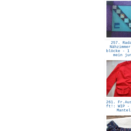
257. Rad
Nähzimmer
blöcke - 1
mein j
261. Fr.Aus
ft!: WIP -
Mante