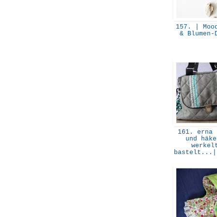
157. | Mood
& Blumen
161. erna 
und häke
werkel
bastelt...