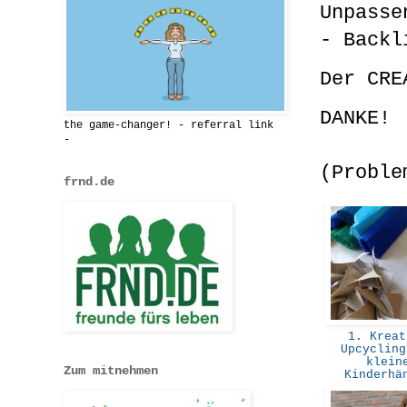
Unpasse
- Backl
Der CRE
DANKE!
the game-changer! - referral link
-
(Proble
frnd.de
1. Kreat
Upcycling
klein
Zum mitnehmen
Kinderh