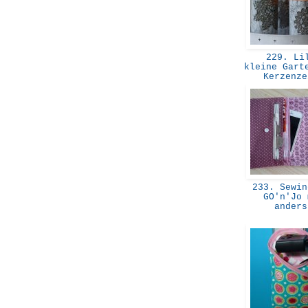
229. Li
kleine Gart
Kerzenz
233. Sewin
GO'n'Jo 
ander