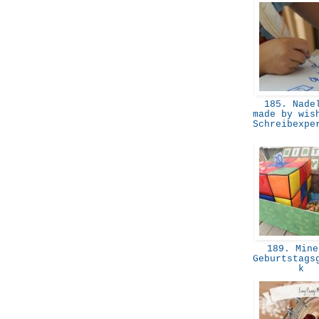
185. Nadel
made by wis
Schreibexpe
189. Mine
Geburtstags
k