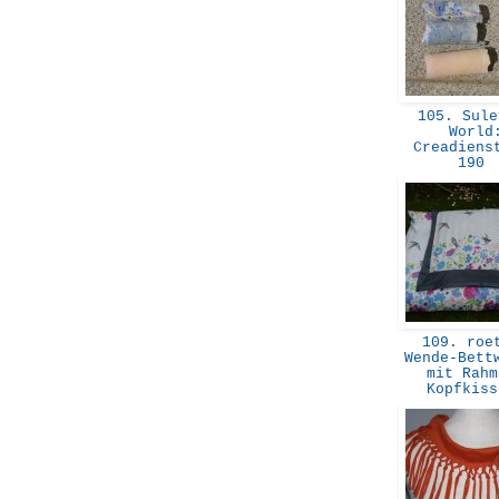
105. Sule
World
Creadiens
190
109. roe
Wende-Bett
mit Rahm
Kopfkis