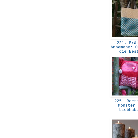
221. Frä
Annemone: O
die Be
225. Reets
Monster 
Liebha