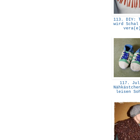
113. DIY: T
wird Schal
vera(
117. Jul
Nähkästche
leisen S