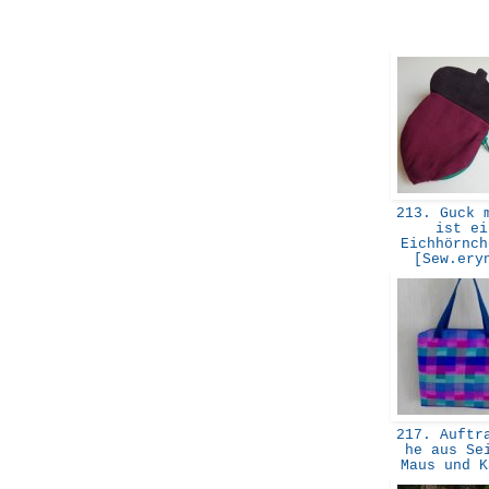
213. Guck m
ist ei
Eichhörnch
[Sew.er
217. Auftra
he aus Se
Maus und 