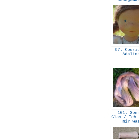
97. Couric
Adali
101. Son
Glas / Ich 
mir w