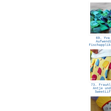
69. Yva
Aufwend
Fischappli
73. FrauAl
Antje und
SweetLi