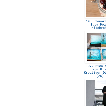
193. Señori
Easy-Pea
Milchr
197. Bicolo
ign Blo
Kreativer D
(25)