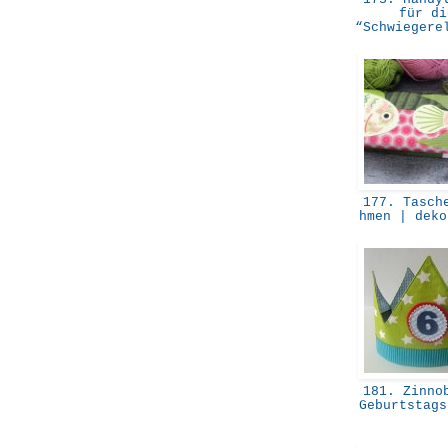
für di
“Schwiegere
177. Tasche
hmen | dek
181. Zinnob
Geburtstag