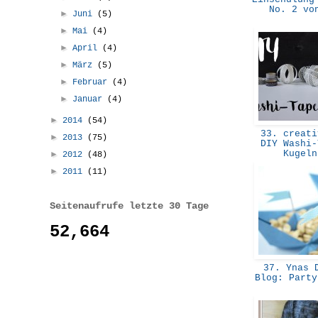
No. 2 v
►
Juni
(5)
►
Mai
(4)
►
April
(4)
►
März
(5)
►
Februar
(4)
►
Januar
(4)
►
2014
(54)
33. creati
►
2013
(75)
DIY Washi-
Kugel
►
2012
(48)
►
2011
(11)
Seitenaufrufe letzte 30 Tage
52,664
37. Ynas D
Blog: Part