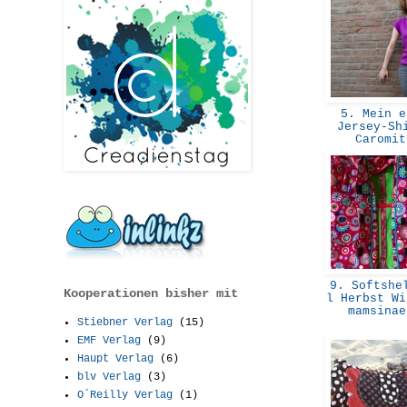
5. Mein e
Jersey-Sh
Caromi
9. Softshel
Kooperationen bisher mit
l Herbst Wi
mamsina
Stiebner Verlag
(15)
EMF Verlag
(9)
Haupt Verlag
(6)
blv Verlag
(3)
O´Reilly Verlag
(1)