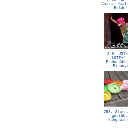
Anita: Nail
Holde
249. UNIK
"LOTTA" 
Probenähe
Finne
253. Sterne
gestöbe
Nähgewi