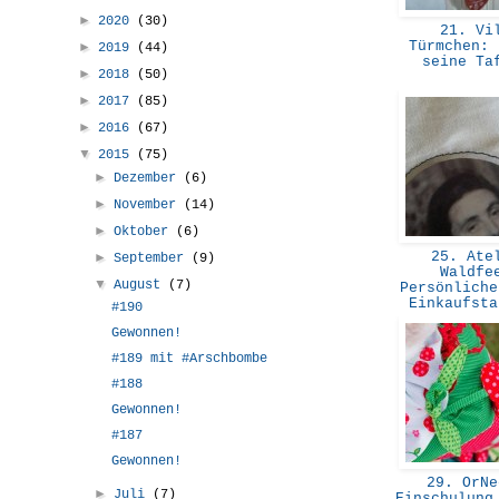
►
2020
(30)
21. Vi
Türmchen: 
►
2019
(44)
seine T
►
2018
(50)
►
2017
(85)
►
2016
(67)
▼
2015
(75)
►
Dezember
(6)
►
November
(14)
►
Oktober
(6)
25. Ate
►
September
(9)
Waldfe
▼
August
(7)
Persönliche
Einkaufst
#190
Gewonnen!
#189 mit #Arschbombe
#188
Gewonnen!
#187
Gewonnen!
29. OrNe
►
Juli
(7)
Einschulung