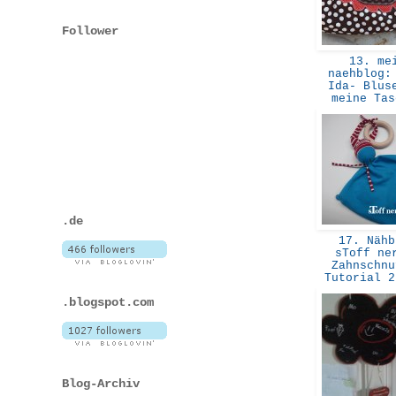
Follower
13. me
naehblog:
Ida- Blus
meine Ta
.de
17. Nähb
sToff ne
Zahnschnu
Tutorial 
.blogspot.com
Blog-Archiv