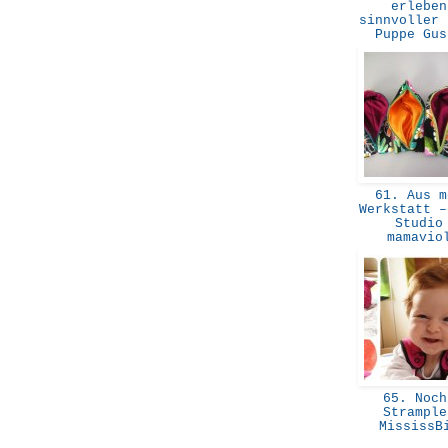
erleben
sinnvoller 
Puppe Gu
61. Aus m
Werkstatt –
Studio
mamavi
65. Noch
Strample
Mississ