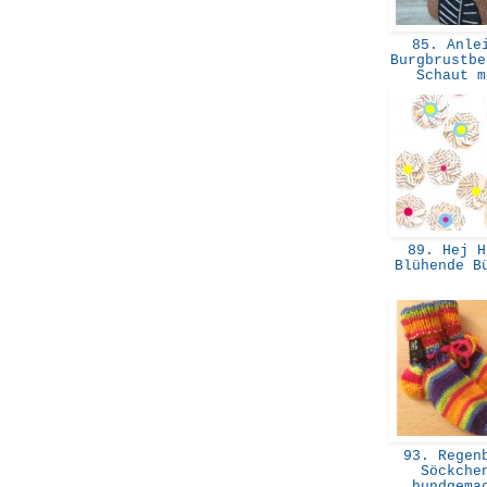
85. Anle
Burgbrustbe
Schaut 
89. Hej H
Blühende B
93. Regenb
Söckche
hundgem