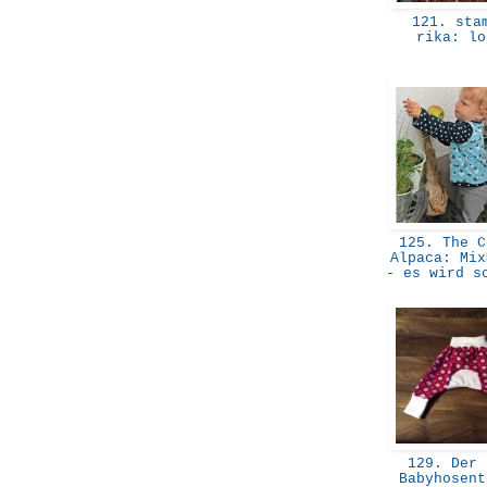
121. sta
rika: l
125. The C
Alpaca: Mix
- es wird s
129. Der 
Babyhosent