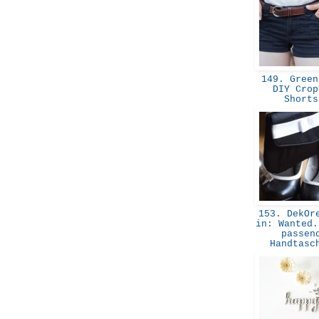
149. Green
DIY Crop
Short
153. DekOre
in: Wanted.
passen
Handtas