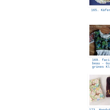
165. Käfe
169. faci
beau - Gu
grünes K
173. Handyt