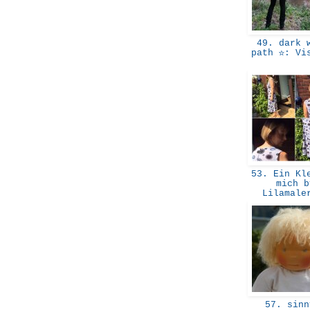
49. dark w
path ☆: Vi
53. Ein Kle
mich b
Lilamal
57. sinn