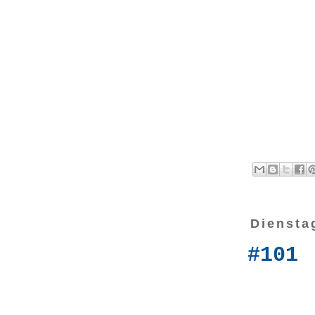
Diensta
#101