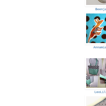
Beenj
Annami
LeoLi