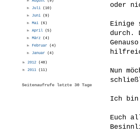
►
August
(9)
oder ni
►
Juli
(10)
►
Juni
(9)
Einige 
►
Mai
(6)
►
April
(5)
durch. 
►
März
(4)
Genauso
►
Februar
(4)
hilfrei
►
Januar
(4)
►
2012
(48)
Nun möc
►
2011
(11)
schließ
Seitenaufrufe letzte 30 Tage
Ich bin
Euch al
Besinnl