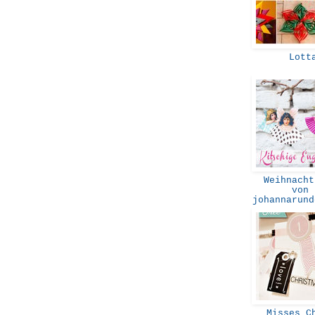
Lott
Weihnacht
von
johannarun
Misses C