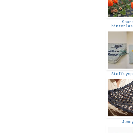
Spure
hinterla
Stoffsymp
Jenn