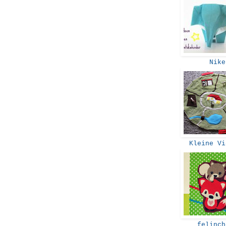
Nik
Kleine Vi
felinch