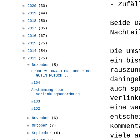
- Zufäl
►
2020
(30)
►
2019
(44)
►
2018
(50)
Beide D
►
2017
(85)
Nachtei
►
2016
(67)
►
2015
(75)
Die Ums
►
2014
(54)
▼
2013
(75)
ein bis
▼
Dezember
(5)
rauszun
FROHE WEIHNACHTEN und einen
GUTEN RUTSCH ...
dahinge
#104
auch sp
Abstimmung über
Verlinkungsanordnung
Verlink
#103
eine we
#102
entsche
►
November
(6)
Komment
►
Oktober
(7)
►
September
(6)
viele a