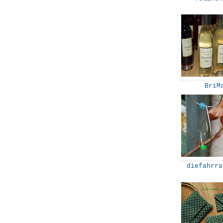
BriM
diefahrra