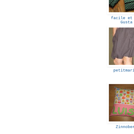
facile et 
Gust
petitmar
Zinnobe