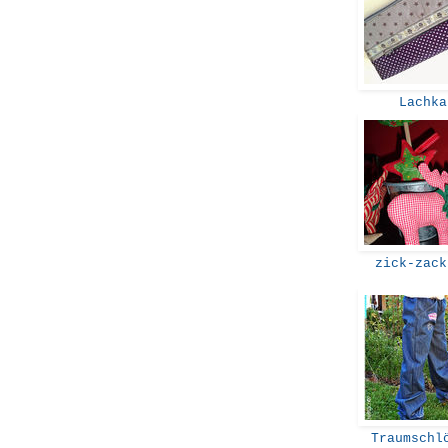
Lachk
zick-zack
Traumschlö