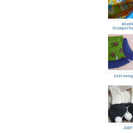
Wiebk
Stümper
sterneng
JUD