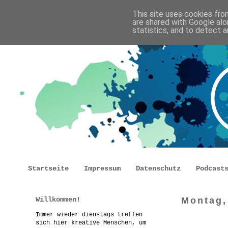
This site uses cookies from
are shared with Google alo
statistics, and to detect 
Startseite
Impressum
Datenschutz
Podcast
Willkommen!
Montag,
Immer wieder dienstags treffen
sich hier kreative Menschen, um