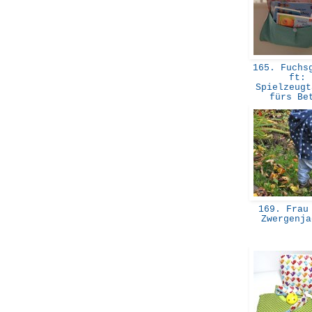
165. Fuchsg
ft:
Spielzeugt
fürs B
169. Frau 
Zwergenj