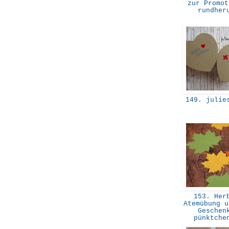
zur Promot
rundhe
149. julie
153. Her
Atemübung u
Geschen
pünktch