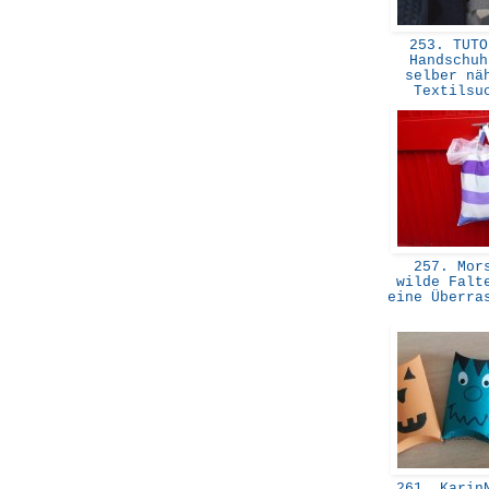
253. TUTO
Handschuh
selber nä
Textils
257. Mor
wilde Falt
eine Überra
261. KarinN