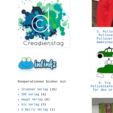
5. Pullo
Pullove
Pullover
mamsina
Kooperationen bisher mit
9. Yva 
Polizeikäfe
Stiebner Verlag
(15)
für den G
EMF Verlag
(9)
Haupt Verlag
(6)
blv Verlag
(3)
O´Reilly Verlag
(1)