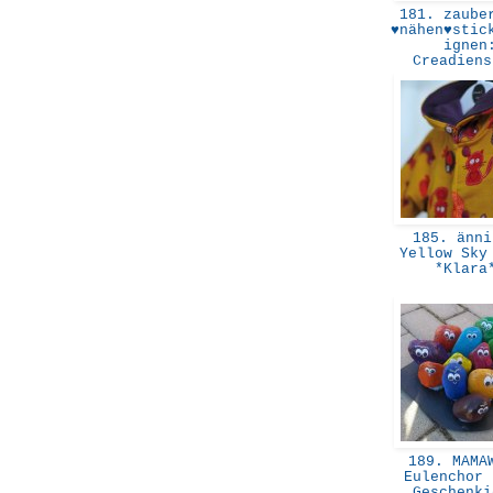
181. zauber
♥nähen♥stic
ignen
Creadien
185. änni
Yellow Sky
*Klar
189. MAMAW
Eulenchor 
Geschenk