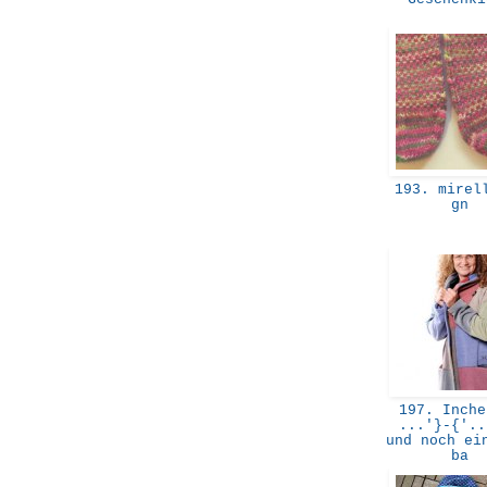
193. mirell
gn
197. Inche
...'}-{'..
und noch ei
ba