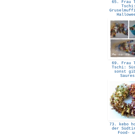
65. Frau T
Tschi
Gruselmuff
Hallow
69. Frau T
Tschi: Sü
sonst gi
Saure
73. kebo ho
der Südti
Food- u