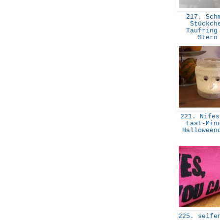
217. Sch
Stückch
Taufring
Ster
221. Nifes
Last-Min
Hallowee
225. seifen