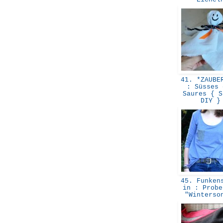
41. *ZAUBER
: Süsses 
Saures { S
DIY 
45. Funkens
in : Probe
"Winters