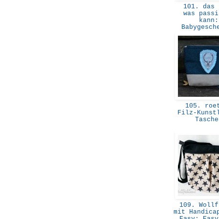
101. das 
was passi
kann:
Babygesc
105. roe
Filz-Kunst
Tasch
109. Wollf
mit Handica
Easy: Eas