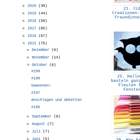
►
2020
(30)
21. CL
Creationen:
►
2019
(44)
Freundinn
►
2018
(50)
►
2017
(85)
►
2016
(67)
▼
2015
(75)
►
Dezember
(6)
►
November
(14)
▼
Oktober
(6)
#199
25. Hallo
#198
basteln gan
Fleulen 
Gewonnen!
Fenst
#197
Anschlagen und Abketten
#196
►
September
(9)
►
August
(7)
►
Juli
(7)
►
Juni
(5)
29. Was br