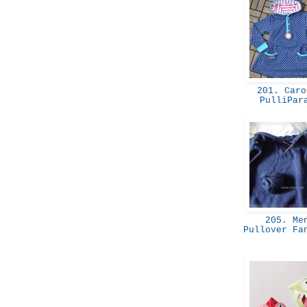
201. Caro
PulliPa
205. Me
Pullover Fa