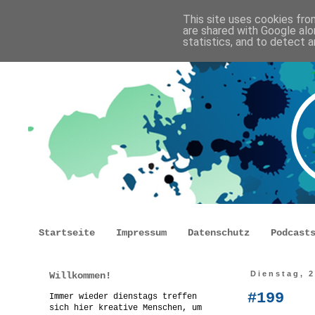
This site uses cookies from
are shared with Google alo
statistics, and to detect 
Startseite
Impressum
Datenschutz
Podcast
Willkommen!
Dienstag, 
#199
Immer wieder dienstags treffen
sich hier kreative Menschen, um