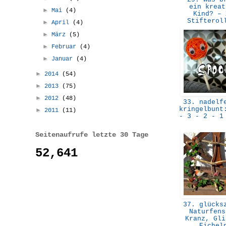
ein kreat
►
Mai
(4)
Kind? – 
Stiftero
►
April
(4)
►
März
(5)
►
Februar
(4)
►
Januar
(4)
►
2014
(54)
►
2013
(75)
►
2012
(48)
33. nadelfe
kringelbunt
►
2011
(11)
- 3 - 2 - 1
Seitenaufrufe letzte 30 Tage
52,641
37. glücksz
Naturfens
Kranz, Gli
Eiche