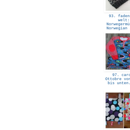
93. faden
welt:
Norwegermü
Norwegian
97. car
Ottobre vo
bis unte