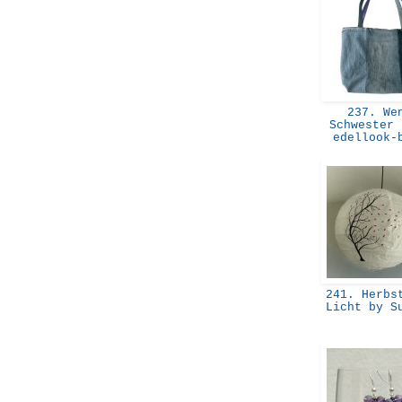
237. We
Schwester 
edellook
241. Herbst
Licht by S