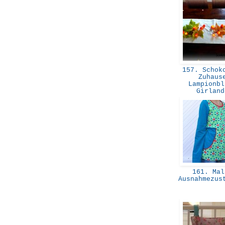
157. Schoko
Zuhaus
Lampionbl
Girlan
161. Mal
Ausnahmezus