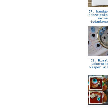
57. handge
Hochzeitska
meine
Gedanken
61. Himml
Dekorati
wisper w