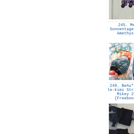
245. M
Sonnentage
Amethy
249. BeAu*
le-kimi Str
Mikey 2
{Freebo