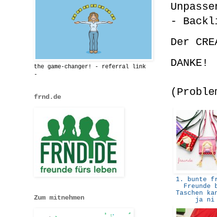
Unpasse
- Backl
Der CRE
DANKE!
the game-changer! - referral link
-
(Proble
frnd.de
1. bunte fr
Freunde 
Taschen ka
Zum mitnehmen
ja n