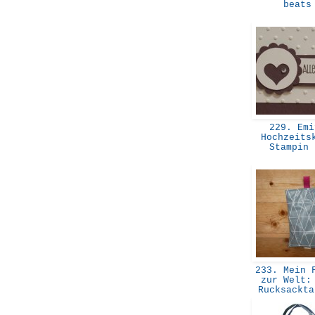
beat
229. Emi
Hochzeits
Stampin
233. Mein F
zur Welt:
Rucksackt