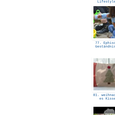
Lifesty
77. Ephiso
Geständn
81. weihnac
es Kis