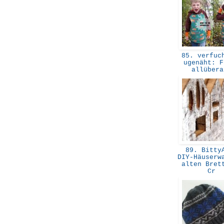
85. verfuch
ugenäht: F
allüber
89. BittyA
DIY-Häuserw
alten Bret
Cr