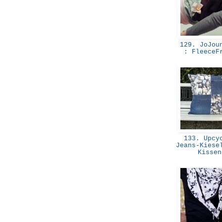
129. JoJoun
: Fleece
133. Upcyc
Jeans-Kiese
Kisse