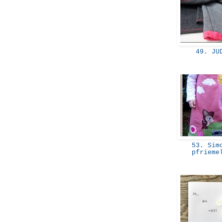
49. JU
53. Sim
pfriem