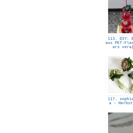
113. DIY: E
aus PET-Fla
ars ver
117. sophia
a - Herbs