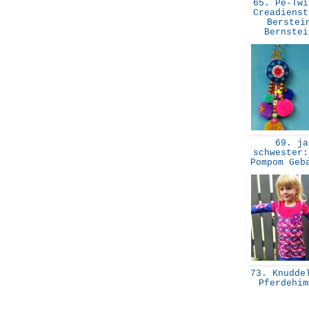
65. Pe-Twi
Creadienst
Berstei
Bernste
69. ja
schwester:
Pompom Geb
73. Knuddel
Pferdehi