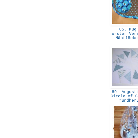
85. Mug
erster Ver
Nähflöck
89. Augustb
Circle of G
rundhe