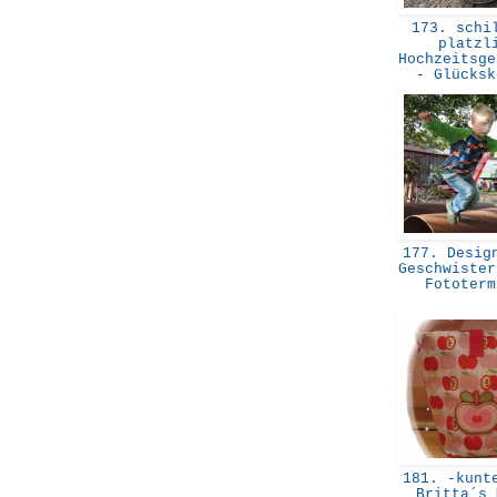
173. schil
platzl
Hochzeitsge
- Glücks
177. Design
Geschwister
Fototer
181. -kunte
Britta´s