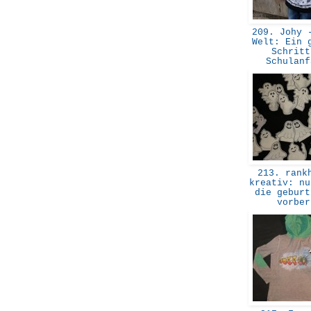
209. Johy -
Welt: Ein 
Schritt
Schulan
213. rankh
kreativ: nu
die geburt
vorbe