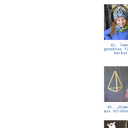
41. lem
genähtes f
herbs
45. „Himm
aus Strohh