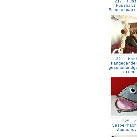
217. Fuss
Fussball
Freezerpapi
221. Mar
Hängegarde
gesehenundg
erde
225. d
Selbermach
Zuwachs