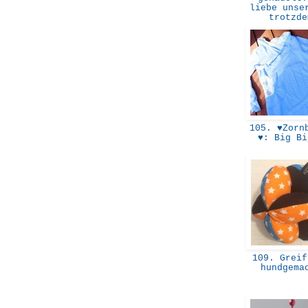
liebe unse
trotzd
105. ♥Zornb
♥: Big B
109. Greif
hundgem