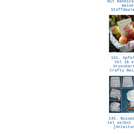
mit Handica
meine
Stoffdea
141. Apfel
Vol 1& e
Grusskar
Crafty Ne
145. Nussmi
tel selbst 
[Anleit