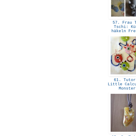
57. Frau T
Tschi: Kü
häkeln Fr
61. Tutor
Little Calc
Monste