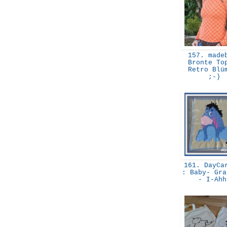
157. madeb
Bronte To
Retro Blü
;-)
161. DayCar
: Baby- Gra
- I-Ah