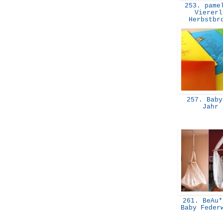
253. pamel
Viererl
Herbstb
257. Baby
Jahr
261. BeAu*
Baby Feder