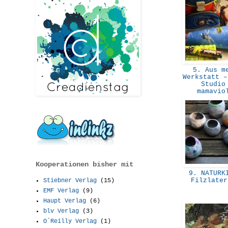
5. Aus m
Werkstatt –
Studio
mamavi
Kooperationen bisher mit
9. NATURKI
Filzlate
Stiebner Verlag
(15)
EMF Verlag
(9)
Haupt Verlag
(6)
blv Verlag
(3)
O´Reilly Verlag
(1)