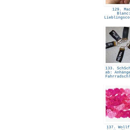
129. Ma
Blanc
Lieblingsc
133. SchSch
ab: Anhäng
Fahrradsch
137. Wollf