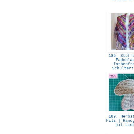
185. Stoffb
Fadenla
farbenfr
Schulter
189. Herbst
Pilz | Hand
mit Li