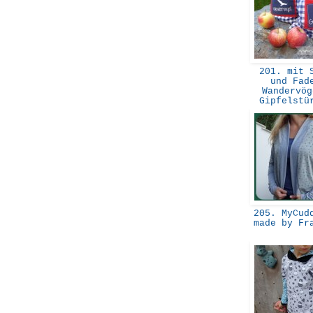
201. mit S
und Fad
Wandervög
Gipfelst
205. MyCudd
made by Fr