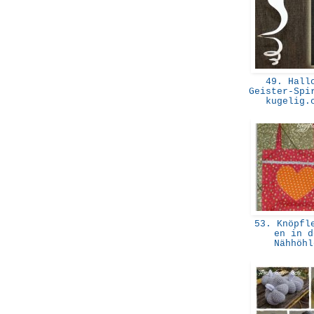
49. Hall
Geister-Spi
kugelig
53. Knöpfle
en in d
Nähhöh