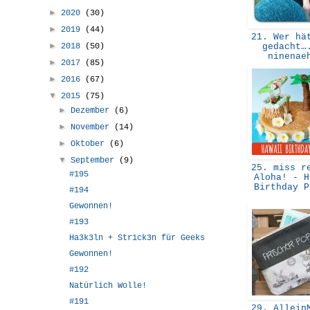
►
2020
(30)
►
2019
(44)
21. Wer hät
►
2018
(50)
gedacht…
ninena
►
2017
(85)
►
2016
(67)
▼
2015
(75)
►
Dezember
(6)
►
November
(14)
►
Oktober
(6)
▼
September
(9)
25. miss re
#195
Aloha! - H
Birthday 
#194
Gewonnen!
#193
Ha3k3ln + Str1ck3n für Geeks
Gewonnen!
#192
Natürlich Wolle!
#191
29. AlleinM