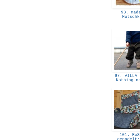
93. mad
Mutsch
97. VILLA 
Nothing 
101. ReS
genadelt: