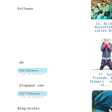
Follower
13. Bild
Rosteffe
Lüttes 
.de
17. bu
freunde: 
Staaars - w
it..
.blogspot.com
Blog-Archiv