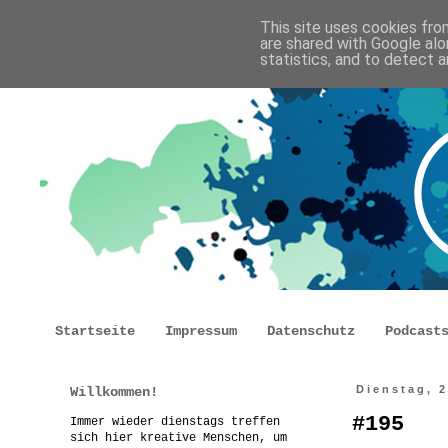
This site uses cookies from
are shared with Google alo
statistics, and to detect 
Startseite
Impressum
Datenschutz
Podcast
Willkommen!
Dienstag, 
#195
Immer wieder dienstags treffen
sich hier kreative Menschen, um