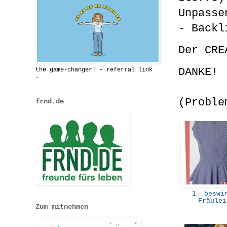
Unpasse
- Backl
Der CRE
DANKE!
the game-changer! - referral link
-
(Proble
frnd.de
1. beswi
Fräule
Zum mitnehmen