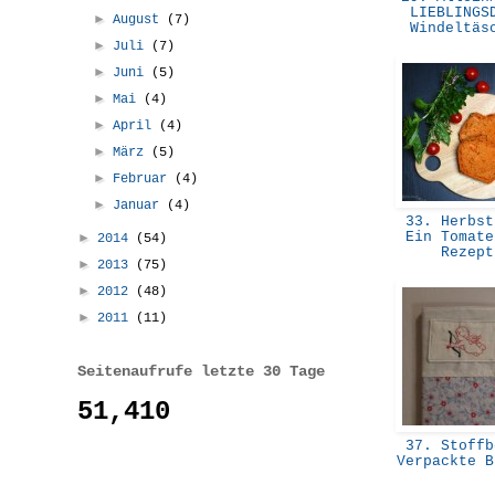
LIEBLINGS
►
August
(7)
Windeltä
►
Juli
(7)
►
Juni
(5)
►
Mai
(4)
►
April
(4)
►
März
(5)
►
Februar
(4)
►
Januar
(4)
33. Herbst
Ein Tomate
►
2014
(54)
Rezep
►
2013
(75)
►
2012
(48)
►
2011
(11)
Seitenaufrufe letzte 30 Tage
51,410
37. Stoffb
Verpackte 