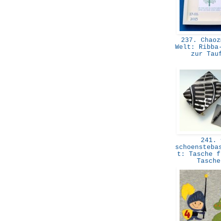
237. Chaoz
Welt: Ribba
zur Ta
241. 
schoensteba
t: Tasche f
Tasch