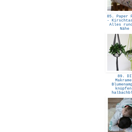
85. Paper P
- Kirschta
Alles run
Nähe
89. DI
Makrame
Blumenam
knüpfen
halbach