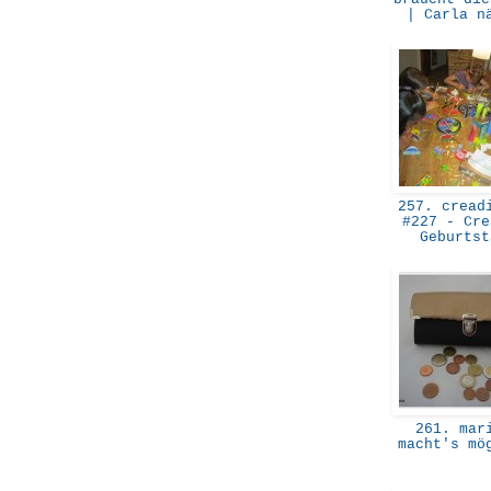
| Carla 
257. creadi
#227 - Cre
Geburts
261. mar
macht's mö