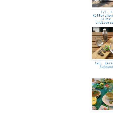
121. E
Köfferchen
Glück 
undiver
125. Kers
Zuhau