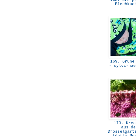
Blechku
169. Grüne 
- sylvi-na
173. Krea
aus de
Drosselgart
fünfte M