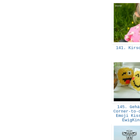
141. Kirs
145. Gehä
Corner-to-
Emoji Kis
EwigKi