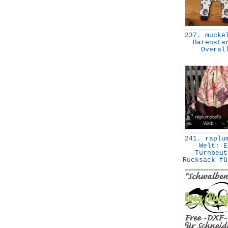
237. muckel
Bärensta
Overa
241. raplum
Welt: E
Turnbeut
Rucksack f