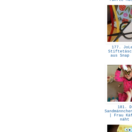
177. JoL
Stiftetäsc
aus Snap
181. D
Sandmännche
| Frau Kä
näht