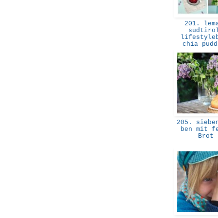
201. lem
südtiro
lifestyle
chia pud
205. sieben
ben mit f
Brot