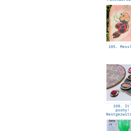
105. Mess
109. It
poshy!
Nestgezwit