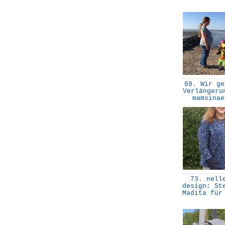
69. Wir ge
Verlängeru
mamsina
73. nell
design: St
Madita für