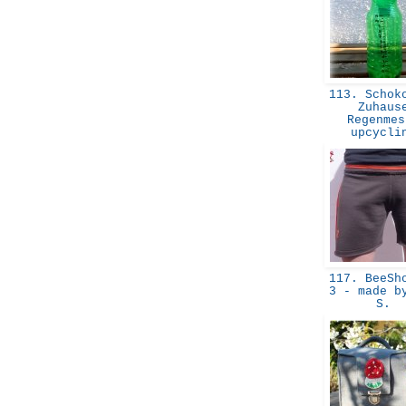
113. Schoko
Zuhaus
Regenmes
upcycl
117. BeeSho
3 - made b
S.