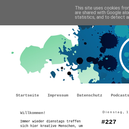
This site uses cookies from
are shared with Google alo
statistics, and to detect 
Startseite
Impressum
Datenschutz
Podcast
Willkommen!
Dienstag, 1
#227
Immer wieder dienstags treffen
sich hier kreative Menschen, um