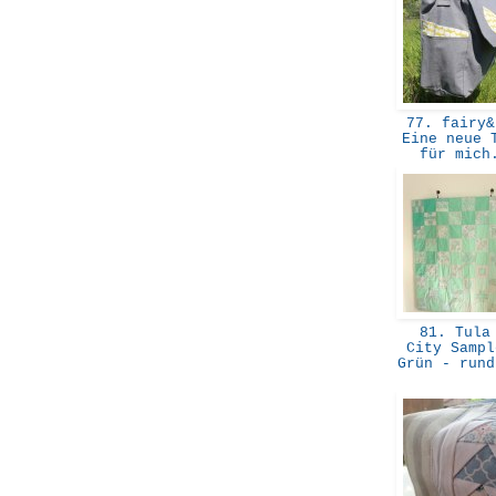
77. fairy&
Eine neue 
für mic
81. Tula
City Sampl
Grün - run