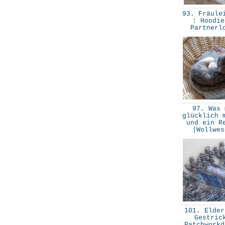
93. Fräulei
: Hoodie
Partner
97. Was 
glücklich 
und ein R
|Wollwe
101. Elder
Gestric
Patchwork