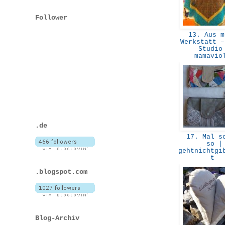
Follower
13. Aus m
Werkstatt –
Studio
mamavi
.de
17. Mal so
so |
gehtnichtgi
t
.blogspot.com
Blog-Archiv