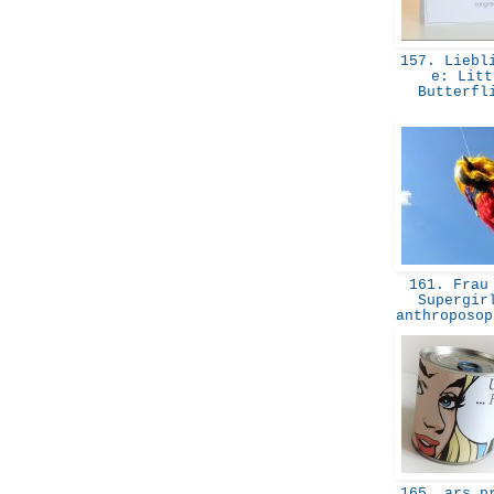
157. Liebli
e: Litt
Butterf
161. Frau 
Supergir
anthroposo
165. ars pr