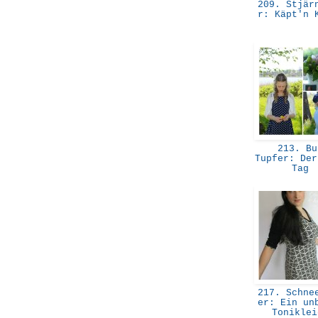
209. Stjärn
r: Käpt'n 
213. Bu
Tupfer: Der
Tag
217. Schnee
er: Ein un
Tonikle