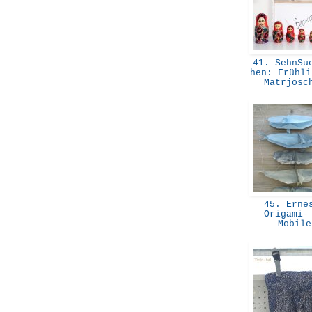
41. SehnSuc
hen: Frühli
Matrjos
45. Erne
Origami-
Mobil