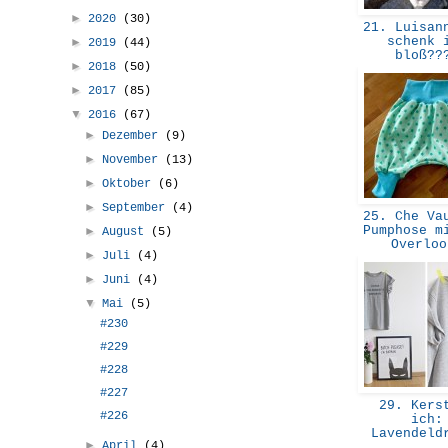
►
2020
(30)
21. Luisann
schenk 
►
2019
(44)
bloß?
►
2018
(50)
►
2017
(85)
▼
2016
(67)
►
Dezember
(9)
►
November
(13)
►
Oktober
(6)
►
September
(4)
25. Che Vau
Pumphose m
►
August
(5)
Overlo
►
Juli
(4)
►
Juni
(4)
▼
Mai
(5)
#230
#229
#228
#227
29. Kers
#226
ich:
Lavendel
►
April
(4)