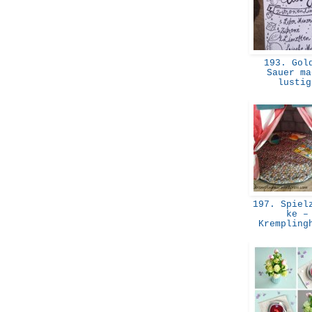
193. Gol
Sauer ma
lusti
197. Spielz
ke –
Kremplin