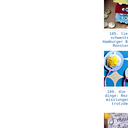
185. lie
schwest
Hamburger B
Monst
189. die 
dinge: Rez
misslunge
trotzd