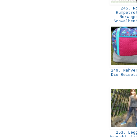
245. R
Rumpetro
Norwege
Schwalbe
249. Nähver
Die Reiset
253. Leg
braucht die