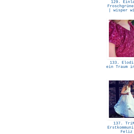
129. Einla
Froschgrüne
| wisper w
133. Elodi
ein Traum i
137. Tri
Erstkommuni
Feli