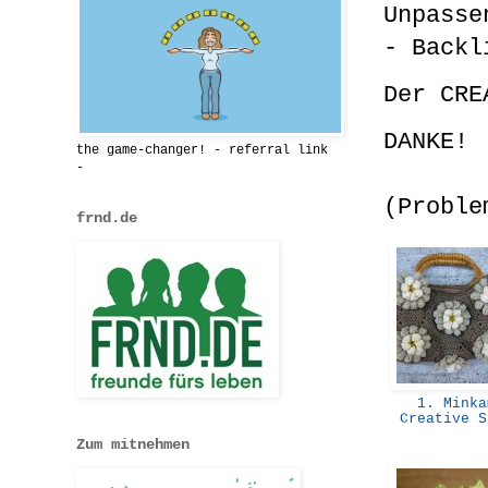
Unpasse
- Backl
Der CRE
DANKE!
the game-changer! - referral link
-
(Proble
frnd.de
1. Minka
Creative 
Zum mitnehmen