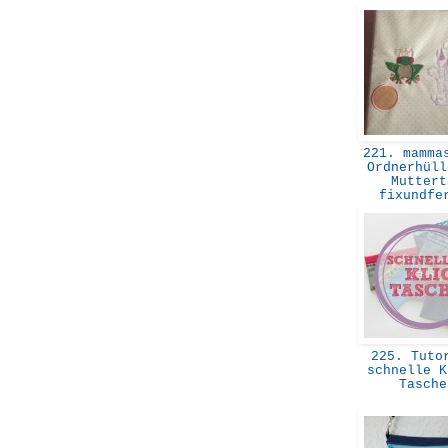
221. mammas
Ordnerhüll
Muttert
fixundf
225. Tutor
schnelle K
Tasch