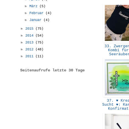
►
März
(5)
►
Februar
(4)
►
Januar
(4)
►
2015
(75)
►
2014
(54)
►
2013
(75)
33. Zwergen
►
2012
(48)
Kombi für
Seeräub
►
2011
(11)
Seitenaufrufe letzte 30 Tage
37. ♥ Krea
Sucht ♥: Ka
Konfirma