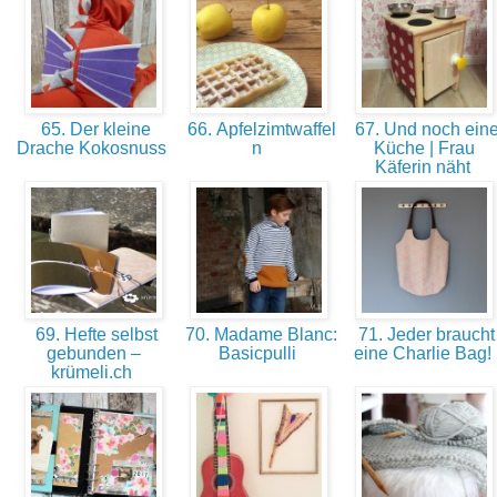
65. Der kleine
66. Apfelzimtwaffel
67. Und noch ein
Drache Kokosnuss
n
Küche | Frau
Käferin näht
69. Hefte selbst
70. Madame Blanc:
71. Jeder braucht
gebunden –
Basicpulli
eine Charlie Bag!
krümeli.ch