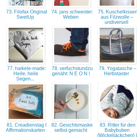
73. Filofax Original
74. jans schwester:
75. Kuschelkisse
SwetUp
Weben
aus Filzwolle –
undiversell
77. haikele-made:
78. verfuchstundzu
79. Yogatasche –
Heile, heile
genäht: N E O N !
Herbstaster
Segen...
81. Creadienstag I
82. Gesichtsmaske
83. Ritter für den
Affirmationskarten
selbst gemacht
Babybuben
{Wickeljäckchen} |