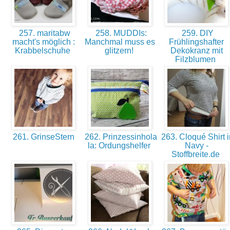
257. maritabw
258. MUDDIs:
259. DIY
macht's möglich :
Manchmal muss es
Frühlingshafter
Krabbelschuhe
glitzern!
Dekokranz mit
Filzblumen
261. GrinseStern
262. Prinzessinhola
263. Cloqué Shirt i
la: Ordungshelfer
Navy -
Stoffbreite.de