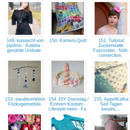
149. kussecht von
150. Kamera Quilt
151. Tutorial:
jojolino - Katiela -
Zuckerwatte
genähte Unikate
Fascinator - Näh-
connection,
153. staubkornklein
154. DIY Dienstag /
155. AppelKatha:
: Filzkugelmobile.
Einhorn Kostüm -
Seit Tagen
Lifestyle mom - Fa
kreativ....