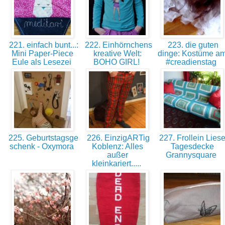
221. einfach bunt...:
222. Einhörnchens
223. die guten
Mini Paper-Piece
kreative Welt:
dinge: Kostüme a
Eule als Lesezei
BOHO GIRL!
#creadienstag
225. Geburtstagsge
226. EinzigARTig
227. Frollein Liese
schenk - Oxymora
Koblenz: Alles
Tagesdecke
außer
Grannysquare
kleinkariert.....