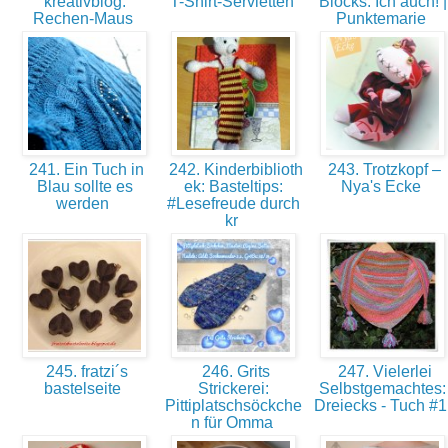
kreativblog:
T-Shirt-Servietten
Blocks: Ich auch! |
Rechen-Maus
Punktemarie
241. Ein Tuch in
242. Kinderbiblioth
243. Trotzkopf –
Blau sollte es
ek: Basteltips:
Nya's Ecke
werden
#Lesefreude durch
kr
245. fratzi´s
246. Grits
247. Vielerlei
bastelseite
Strickerei:
Selbstgemachtes:
Pittiplatschsöckche
Dreiecks - Tuch #
n für Omma