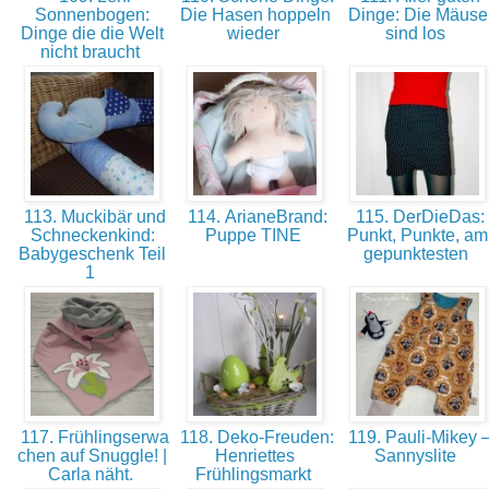
Sonnenbogen:
Die Hasen hoppeln
Dinge: Die Mäuse
Dinge die die Welt
wieder
sind los
nicht braucht
113. Muckibär und
114. ArianeBrand:
115. DerDieDas:
Schneckenkind:
Puppe TINE
Punkt, Punkte, am
Babygeschenk Teil
gepunktesten
1
117. Frühlingserwa
118. Deko-Freuden:
119. Pauli-Mikey 
chen auf Snuggle! |
Henriettes
Sannyslite
Carla näht.
Frühlingsmarkt