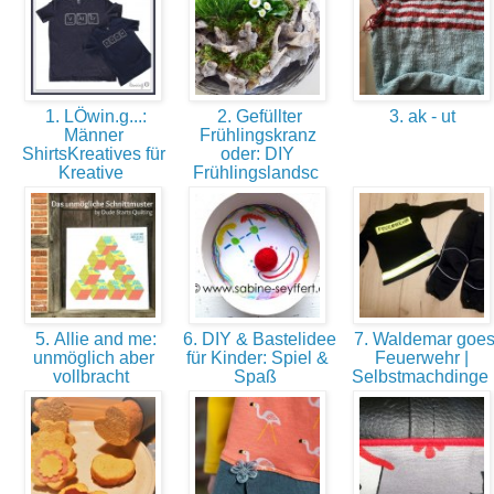
1. LÖwin.g...:
2. Gefüllter
3. ak - ut
Männer
Frühlingskranz
ShirtsKreatives für
oder: DIY
Kreative
Frühlingslandsc
5. Allie and me:
6. DIY & Bastelidee
7. Waldemar goe
unmöglich aber
für Kinder: Spiel &
Feuerwehr |
vollbracht
Spaß
Selbstmachdinge