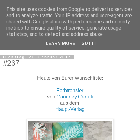
This site uses cookies from Google to deliver its services
and to analyze traffic. Your IP address and user-agent are
shared with Google along with performance and security
metrics to ensure quality of service, generate usage
statistics, and to detect and address abuse.
LEARN MORE
GOT IT
▼
Dienstag, 21. Februar 2017
#267
Heute von Eurer Wunschliste:
Farbtransfer
von
Courtney Cerruti
aus dem
Haupt-Verlag