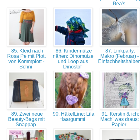
Bea's
85. Kleid nach
86. Kindermütze
87. Linkparty:
Rosa Pe mit Plott
nähen: Dinomütze
Makro (Februar) -
von Kommplott -
und Loop aus
Einfachheitshalbe
Schni
Dinostof
89. Zwei neue
90. HäkelLine: Lila
91. Kerstin & ich:
Beauty-Bags mit
Haargummi
Mach' was draus:
Snappap
Papier