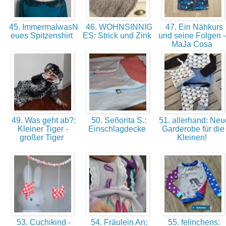
45. ImmermalwasN
46. WOHNSINNIG
47. Ein Nähkurs
eues Spitzenshirt
ES: Strick und Zink
und seine Folgen 
MaJa Cosa
49. Was geht ab?:
50. Señorita S.:
51. allerhand: Neu
Kleiner Tiger -
Einschlagdecke
Garderobe für die
großer Tiger
Kleinen!
53. Cuchikind -
54. Fräulein An:
55. felinchens: