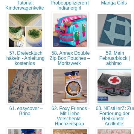
Tutorial:
Probeapplizieren |
Manga Girls
Kinderwagenkette
Indianergirl
57. Dreiecktuch
58. Annex Double
59. Mein
häkeln - Anleitung
Zip Box Pouches –
Februarblock |
kostenlos
Moritzwerk
akhimo
61. easycover –
62. Foxy Friends -
63. NEstHerZ: Zu
Brina
Mit Liebe
Förderung der
Verschenkt -
Heilkünste -
Hochzeitspap
Arztkoffe