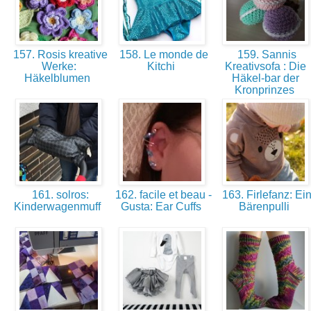
157. Rosis kreative
158. Le monde de
159. Sannis
Werke:
Kitchi
Kreativsofa : Die
Häkelblumen
Häkel-bar der
Kronprinzes
161. solros:
162. facile et beau -
163. Firlefanz: Ei
Kinderwagenmuff
Gusta: Ear Cuffs
Bärenpulli