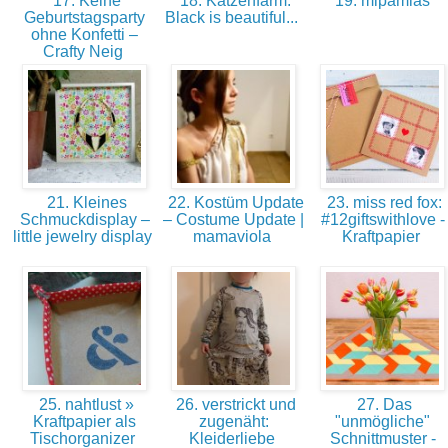
17. Keine
18. Katzenfarm:
19. mipamias
Geburtstagsparty
Black is beautiful...
ohne Konfetti –
Crafty Neig
21. Kleines
22. Kostüm Update
23. miss red fox:
Schmuckdisplay –
– Costume Update |
#12giftswithlove -
little jewelry display
mamaviola
Kraftpapier
25. nahtlust »
26. verstrickt und
27. Das
Kraftpapier als
zugenäht:
"unmögliche"
Tischorganizer
Kleiderliebe
Schnittmuster -