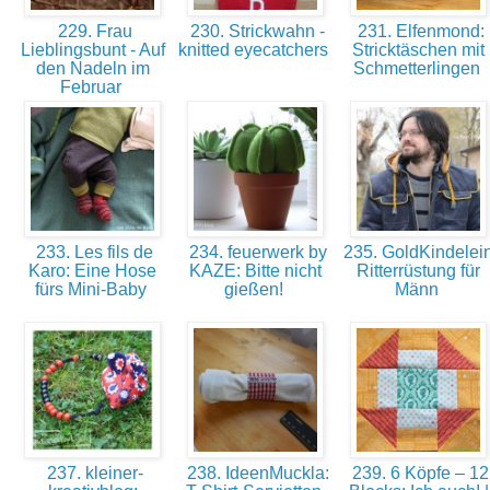
229. Frau
230. Strickwahn -
231. Elfenmond:
Lieblingsbunt - Auf
knitted eyecatchers
Stricktäschen mit
den Nadeln im
Schmetterlingen
Februar
233. Les fils de
234. feuerwerk by
235. GoldKindelein
Karo: Eine Hose
KAZE: Bitte nicht
Ritterrüstung für
fürs Mini-Baby
gießen!
Männ
237. kleiner-
238. IdeenMuckla:
239. 6 Köpfe – 12