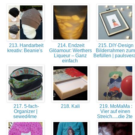
213. Handarbeit
214. Endzeit
215. DIY-Design
kreativ: Beanie's
Glöamour: Werthers
Bilderrahmen zum
Liqueur – Ganz
Befüllen | paulsver
einfach
217. 5-fach-
218. Kali
219. MoMaMa :
Organizer |
Vier auf einen
sewed4me
Streich.....die 2te