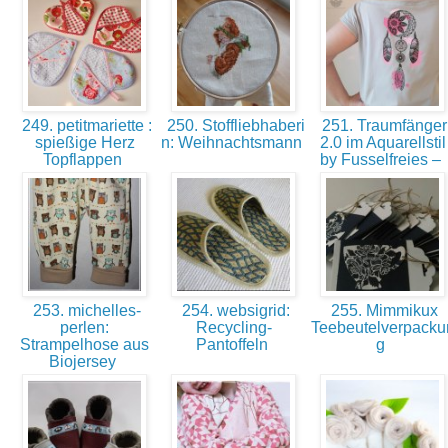
249. petitmariette :
250. Stoffliebhaberi
251. Traumfänger
spießige Herz
n: Weihnachtsmann
2.0 im Aquarellstil
Topflappen
by Fusselfreies –
253. michelles-
254. websigrid:
255. Mimmikux
perlen:
Recycling-
Teebeutelverpacku
Strampelhose aus
Pantoffeln
g
Biojersey