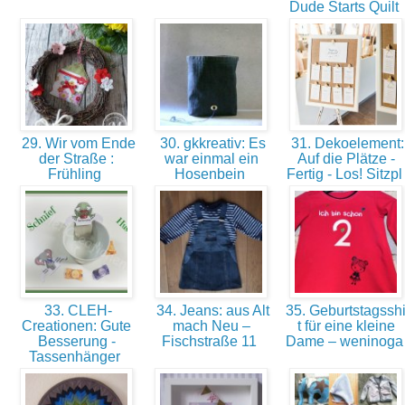
Dude Starts Quilt
29. Wir vom Ende
30. gkkreativ: Es
31. Dekoelement:
der Straße :
war einmal ein
Auf die Plätze -
Frühling
Hosenbein
Fertig - Los! Sitzp
33. CLEH-
34. Jeans: aus Alt
35. Geburtstagsshi
Creationen: Gute
mach Neu –
t für eine kleine
Besserung -
Fischstraße 11
Dame – weninog
Tassenhänger