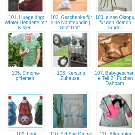
101. Huegelring:
102. Geschenke für
103. einen Oktopu
Winter Henriette mit
eine Nähfreundin |
für den kleinen
Kitzen
Stoff Hoff
Bruder
105. Simone-
106. Kerstins
107. Babygeschen
pfriemelt
Zuhause
e Teil 2 | Fuchsn
Dahoam
109. Leni
110. Schöne Dinge:
111. Aller guten