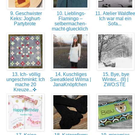
9. Geschwister
10. Lieblings-
11. Atelier Waldfee
Keks: Joghurt-
Flamingo –
Ich war mal ein
Partybrote
selbermachen-
Sofa...
macht-gluecklich
13. Ich- völlig
14. Kuschliges
15. Bye, bye
ungeschminkt: Ich
Sweatkleid Wilma |
Winter... (II) |
mache 20
JanaKnöpfchen
ZWO:STE
Kreuze...✜