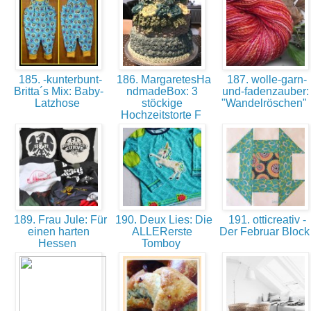
185. -kunterbunt-
186. MargaretesHa
187. wolle-garn-
Britta´s Mix: Baby-
ndmadeBox: 3
und-fadenzauber:
Latzhose
stöckige
"Wandelröschen"
Hochzeitstorte F
189. Frau Jule: Für
190. Deux Lies: Die
191. otticreativ -
einen harten
ALLERerste
Der Februar Bloc
Hessen
Tomboy