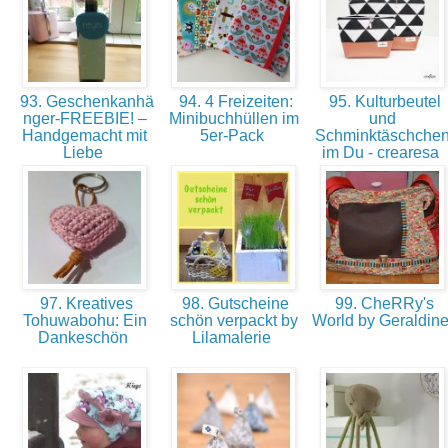
93. Geschenkanhä
94. 4 Freizeiten:
95. Kulturbeutel
nger-FREEBIE! –
Minibuchhüllen im
und
Handgemacht mit
5er-Pack
Schminktäschche
Liebe
im Du - crearesa
97. Kreatives
98. Gutscheine
99. CheRRy's
Tohuwabohu: Ein
schön verpackt by
World by Geraldin
Dankeschön
Lilamalerie