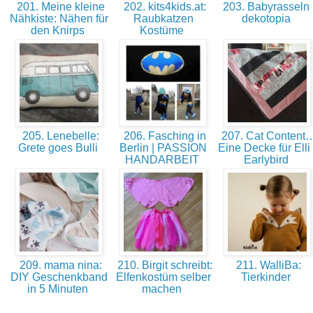
201. Meine kleine
202. kits4kids.at:
203. Babyrasseln 
Nähkiste: Nähen für
Raubkatzen
dekotopia
den Knirps
Kostüme
205. Lenebelle:
206. Fasching in
207. Cat Content
Grete goes Bulli
Berlin | PASSION
Eine Decke für Elli 
HANDARBEIT
Earlybird
209. mama nina:
210. Birgit schreibt:
211. WalliBa:
DIY Geschenkband
Elfenkostüm selber
Tierkinder
in 5 Minuten
machen