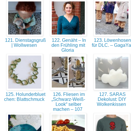
121. Dienstagsgruß
122. Genäht – In
123. Löwenhosen
| Wollwesen
den Frühling mit
für DLC. – GagaY
Gloria
125. Holunderbluet
126. Fliesen im
127. SARAS
chen: Blattschmuck
„Schwarz-Weiß-
Dekolust: DIY
Look“ selber
Wolkenkissen
machen – 107