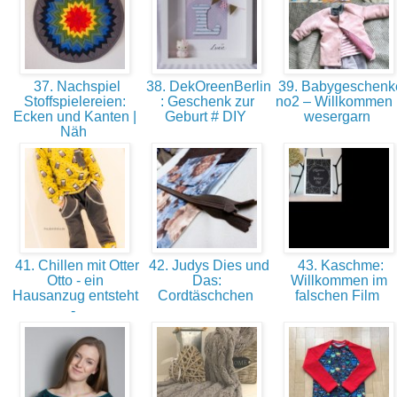
37. Nachspiel
38. DekOreenBerlin
39. Babygeschenk
Stoffspielereien:
: Geschenk zur
no2 – Willkommen 
Ecken und Kanten |
Geburt # DIY
wesergarn
Näh
41. Chillen mit Otter
42. Judys Dies und
43. Kaschme:
Otto - ein
Das:
Willkommen im
Hausanzug entsteht
Cordtäschchen
falschen Film
-