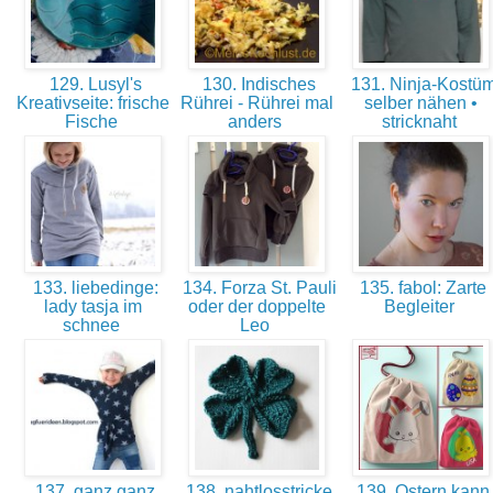
129. Lusyl's
130. Indisches
131. Ninja-Kostü
Kreativseite: frische
Rührei - Rührei mal
selber nähen •
Fische
anders
stricknaht
133. liebedinge:
134. Forza St. Pauli
135. fabol: Zarte
lady tasja im
oder der doppelte
Begleiter
schnee
Leo
137. ganz ganz
138. nahtlosstricke
139. Ostern kann