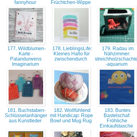
fannyhour
Früchtchen-Wippe
177. Wildblumen-
178. LieblingsLife:
179. Radau im
Karte -
Kleines Hallo für
Nähzimmer:
Palandurwens
zwischendurch
streichholzschachte
Imaginarium
-aquarium
181. Buchstaben-
182. Wollfühlend
183. Buntes
Schlüsselanhänger
mit Handicap: Rope
Bastelschaf:
aus Kunstleder
Bowl und Mug Rug
Fröhliche
Einkaufstasche