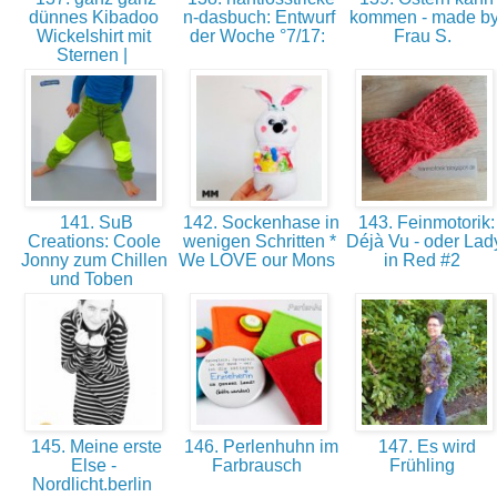
dünnes Kibadoo
n-dasbuch: Entwurf
kommen - made b
Wickelshirt mit
der Woche °7/17:
Frau S.
Sternen |
141. SuB
142. Sockenhase in
143. Feinmotorik:
Creations: Coole
wenigen Schritten *
Déjà Vu - oder Lad
Jonny zum Chillen
We LOVE our Mons
in Red #2
und Toben
145. Meine erste
146. Perlenhuhn im
147. Es wird
Else -
Farbrausch
Frühling
Nordlicht.berlin