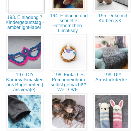
194. Einfache und
195. Deko mit
193. Einladung 7.
schnelle
Körben XXL
Kindergeburtstag -
Hefehörnchen -
amberlight-label
Limalisoy
197. DIY:
198. Einfaches
199. DIY
Karnevalsmasken
Pomponeinhorn
Armstrickdecke
aus Bügelperlen |
selbst gemacht! *
ars vera(e)
We LOVE