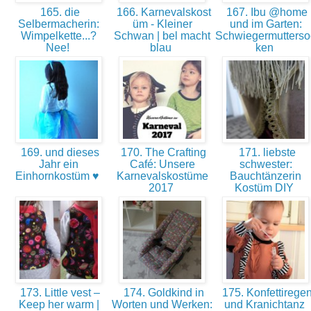
165. die
166. Karnevalskost
167. Ibu @home
Selbermacherin:
üm - Kleiner
und im Garten:
Wimpelkette...?
Schwan | bel macht
Schwiegermutterso
Nee!
blau
ken
169. und dieses
170. The Crafting
171. liebste
Jahr ein
Café: Unsere
schwester:
Einhornkostüm ♥
Karnevalskostüme
Bauchtänzerin
2017
Kostüm DIY
173. Little vest –
174. Goldkind in
175. Konfettirege
Keep her warm |
Worten und Werken:
und Kranichtanz