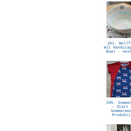
201. Wollf
mit Handica
Bowl - nex
205. Sommer
– Start 
Sommermo
Produkt