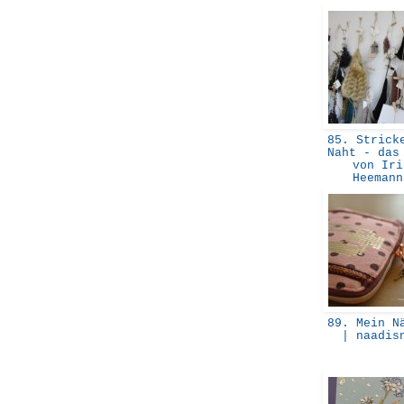
85. Stricke
Naht - das
von Iri
Heeman
89. Mein Nä
| naadi