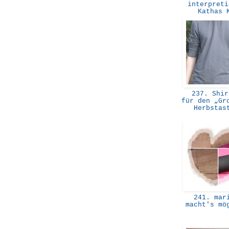
interpreti
Kathas
237. Shir
für den „Gr
Herbsta
241. mar
macht's mö