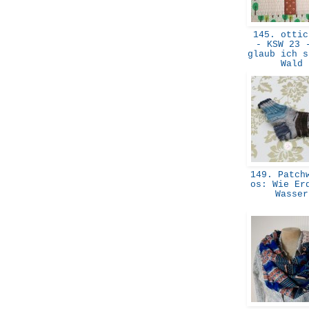
145. ottic
- KSW 23 
glaub ich s
Wald
149. Patchw
os: Wie Er
Wasse