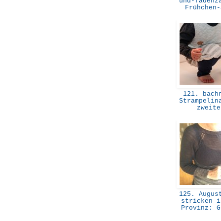
und-fadenz
Frühchen
121. bachn
Strampelin
zweit
125. August
stricken i
Provinz: 