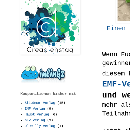
Einen 
Wenn Eu
gewinne
diesem 
EMF-V
und w
Kooperationen bisher mit
Stiebner Verlag
(15)
mehr al
EMF Verlag
(9)
Teilnah
Haupt Verlag
(6)
blv Verlag
(3)
O´Reilly Verlag
(1)