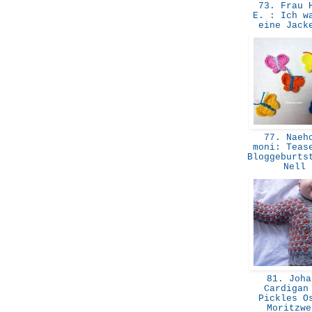
73. Frau H
E. : Ich w
eine Jac
77. Naeh
moni: Teas
Bloggeburts
Nell
81. Joha
Cardigan
Pickles O
Moritzw