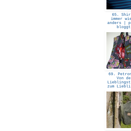
65. Shir
immer wi
anders | p
blogg
69. Petron
Von de
Lieblingst
zum Liebl