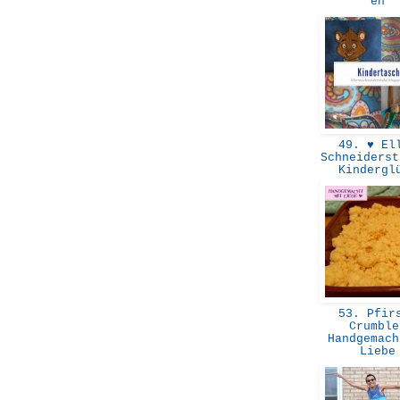
en
49. ♥ El
Schneiderst
Kinderg
53. Pfir
Crumble
Handgemach
Lieb