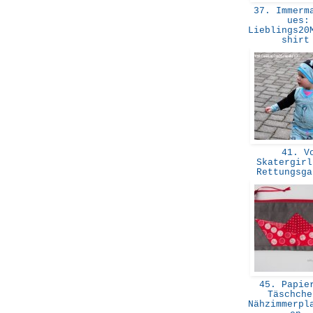
37. Immerma
ues:
Lieblings20
shir
41. V
Skatergirl
Rettungsg
45. Papier
Täschche
Nähzimmerpl