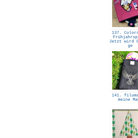
137. Color4
Frühjahrsp
Jetzt wird 
ge
141. filuma
meine M