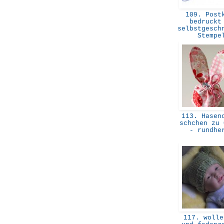
109. Postk
bedruckt
selbstgesch
Stemp
113. Haseno
schchen zu 
- rundh
117. wolle