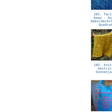
181. faci
beau - Gu
Häkeldeckc
Quadr
185. knit
Gestric
Sonnenj