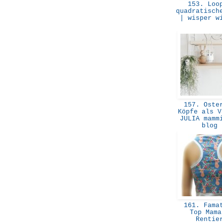
153. Loo
quadratisch
| wisper w
157. Oster
Köpfe als V
JULIA mamm
blog
161. Famat
Top Mama
Renti