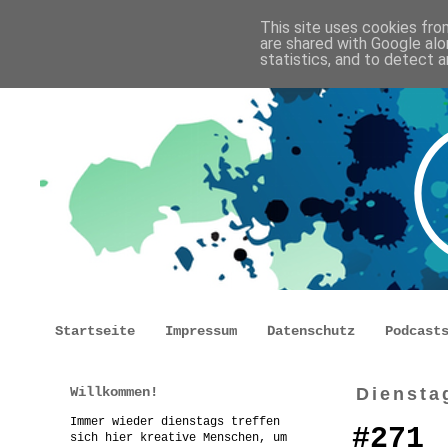
This site uses cookies from
are shared with Google alo
statistics, and to detect 
Startseite
Impressum
Datenschutz
Podcast
Willkommen!
Diensta
Immer wieder dienstags treffen
#271
sich hier kreative Menschen, um