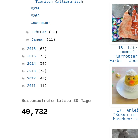
Tierisch Kalligrafisch
#270
#269
Gewonnen!
►
Februar
(12)
►
Januar
(11)
13. Lätz
►
2016
(67)
Hummel 
►
2015
(75)
Karrotten
Farbe – Jed
►
2014
(54)
►
2013
(75)
►
2012
(48)
►
2011
(11)
Seitenaufrufe letzte 30 Tage
49,732
17. Anle
"Küken im 
Maschenri