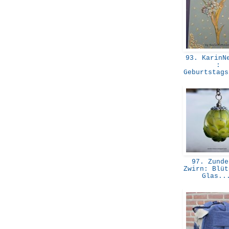
93. KarinNe
:
Geburtstag
97. Zunde
Zwirn: Blüt
Glas.