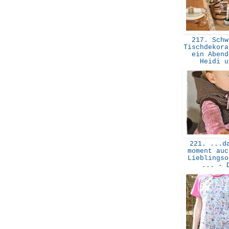
217. Schw
Tischdekora
ein Abend
Heidi 
221. ...da
moment auc
Lieblingso
... -