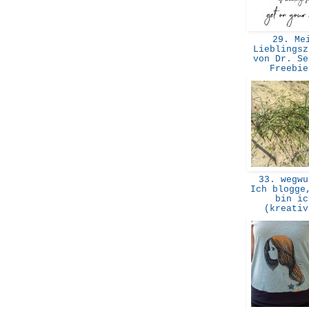
29. Me
Lieblingsz
von Dr. Se
Freebi
33. wegwu
Ich blogge
bin ic
(kreati