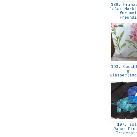
189. Prinze
lala: Markt
für mei
Freund
193. Couchf
g |
Glasperlen
197. sol
Paper Pie
Tricera