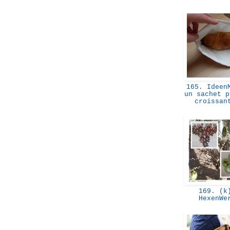
165. IdeenM
un sachet p
croissa
169. (k
HexenW