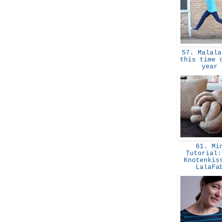
57. Malala
this time 
year
61. Mi
Tutorial:
Knotenkis
LalaF