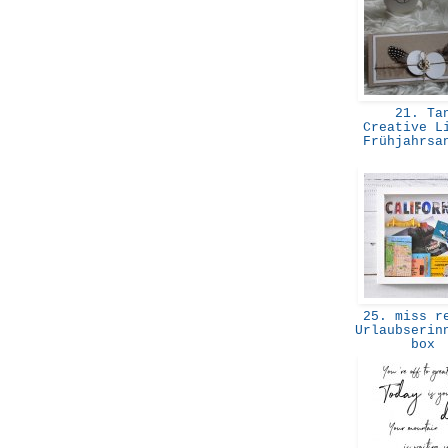
21. Ta
Creative L
Frühjahrsa
25. miss re
Urlaubserin
box