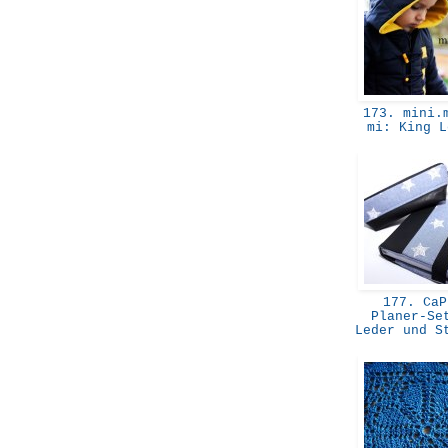
173. mini.m
mi: King 
177. CaP
Planer-Se
Leder und S