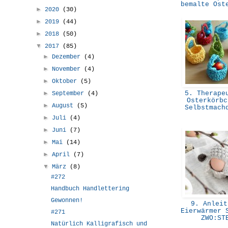
bemalte Ost
►
2020
(30)
►
2019
(44)
►
2018
(50)
▼
2017
(85)
►
Dezember
(4)
►
November
(4)
►
Oktober
(5)
►
5. Therapeu
September
(4)
Osterkörbc
►
August
(5)
Selbstmach
►
Juli
(4)
►
Juni
(7)
►
Mai
(14)
►
April
(7)
▼
März
(8)
#272
Handbuch Handlettering
Gewonnen!
9. Anleit
Eierwärmer 
#271
ZWO:S
Natürlich Kalligrafisch und