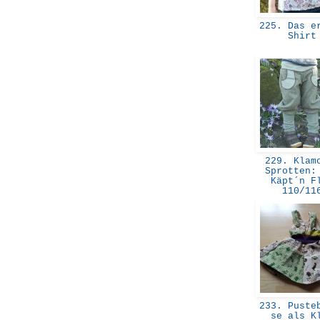
225. Das er
Shir
229. Klamo
Sprotten:
Käpt´n F
110/1
233. Pusteb
se als K