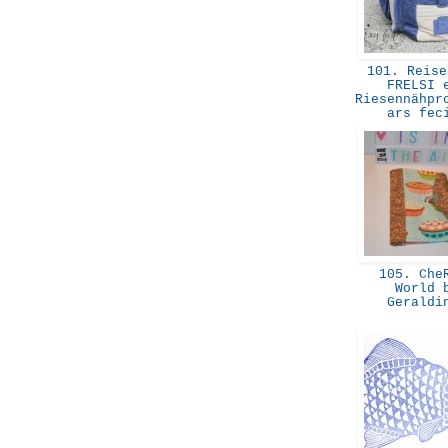
101. Reise
FRELSI 
Riesennähpr
ars fe
105. Che
World 
Gerald