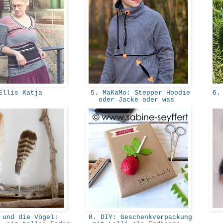
Ellis Katja
5. MaKaMo: Stepper Hoodie
6. 
oder Jacke oder was
und die Vögel:
8. DIY: Geschenkverpackung