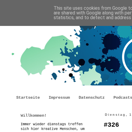
This site uses cookies from Google to 
are shared with Google along with per
statistics, and to detect and address
Startseite
Impressum
Datenschutz
Podcast
Willkommen!
Dienstag, 1
#326
Immer wieder dienstags treffen
sich hier kreative Menschen, um