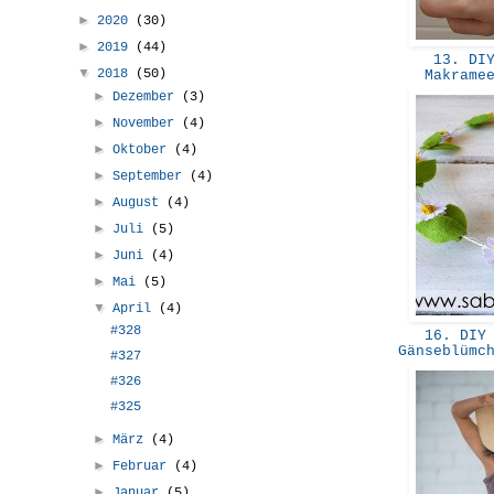
►
2020
(30)
►
2019
(44)
13. DIY
▼
2018
(50)
Makrame
►
Dezember
(3)
►
November
(4)
►
Oktober
(4)
►
September
(4)
►
August
(4)
►
Juli
(5)
►
Juni
(4)
►
Mai
(5)
▼
April
(4)
#328
16. DIY 
Gänseblümc
#327
#326
#325
►
März
(4)
►
Februar
(4)
►
Januar
(5)