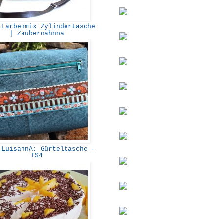
Farbenmix Zylindertasche
| Zaubernahnna
LuisannA: Gürteltasche -
TS4