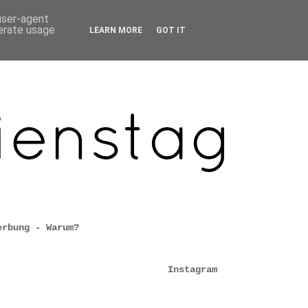
 user-agent
nerate usage
LEARN MORE
GOT IT
erbung - Warum?
Instagram