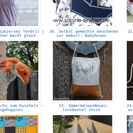
ubjersey Tendril |
20. Selbst gemachte Geschenke
21.
chen macht glück
zur Geburt: Babyhosen
chs zum Kuscheln –
23. ImmermalwasNeues:
24.
ngePoppies
Turnbeutel Josie
un