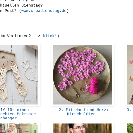
tet das Folgende:
ktuellen Dienstag?
m Post? (
www.creadienstag.de
)
eim Verlinken? -->
klick!
)
IY für einen
2. Mit Hand und Herz:
3. 
machten Makramee-
Kirschblüten
Anhänger