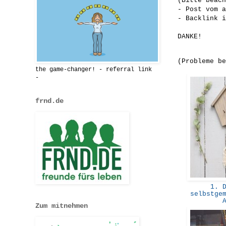
(Bitte beach
- Post vom a
- Backlink i
DANKE!
(Probleme b
the game-changer! - referral link
-
frnd.de
1. D
selbstge
Zum mitnehmen