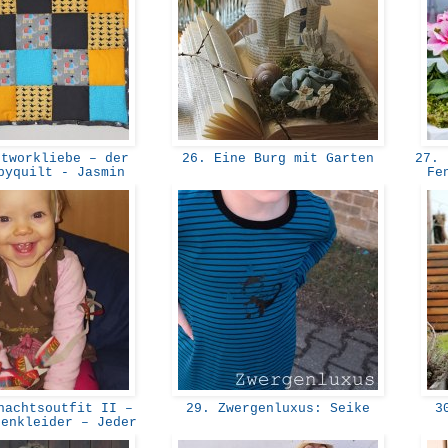
tworkliebe – der
26. Eine Burg mit Garten
27. D
byquilt - Jasmin
Fe
achtsoutfit II –
29. Zwergenluxus: Seike
30
nenkleider – Jeder