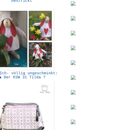
bestrickt
ch- völlig ungeschminkt:
🐇 Der KSW 31 Tilda ?