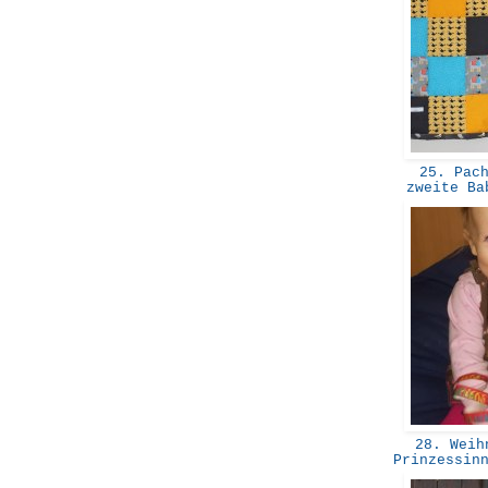
25. Pach
zweite Ba
28. Weihn
Prinzessin