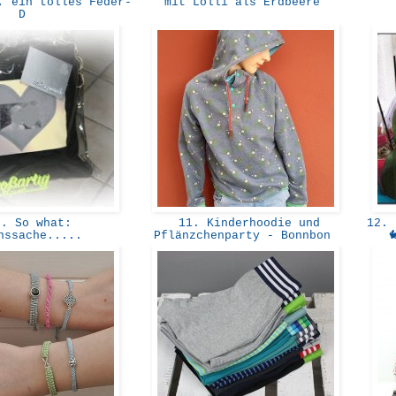
, ein tolles Feder-
mit Lolli als Erdbeere
D
. So what:
11. Kinderhoodie und
12. I
nssache.....
Pflänzchenparty - Bonnbon