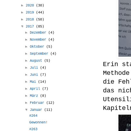
►
2020
(30)
►
2019
(44)
►
2018
(50)
▼
2017
(85)
►
Dezember
(4)
►
November
(4)
►
Oktober
(5)
►
September
(4)
►
August
(5)
Erin st
►
Juli
(4)
Methode
►
Juni
(7)
die Feh
►
Mai
(14)
►
April
(7)
das nic
►
März
(8)
Utensil
►
Februar
(12)
Kapitel
▼
Januar
(11)
#264
Gewonnen!
#263