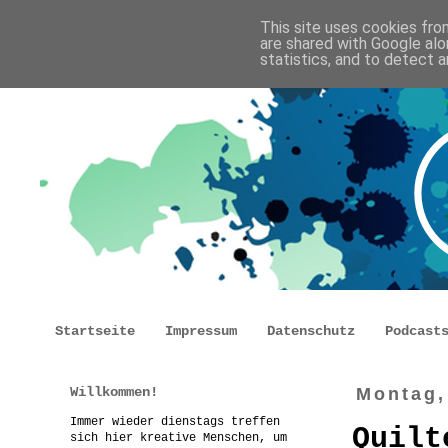
This site uses cookies from
are shared with Google alo
statistics, and to detect 
Startseite
Impressum
Datenschutz
Podcast
Willkommen!
Montag,
Immer wieder dienstags treffen
Quilt
sich hier kreative Menschen, um