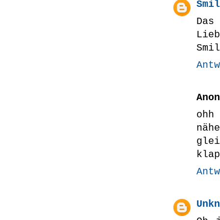
Smil
Das 
Lieb
Smil
Antw
Anon
ohh
näh
gle
klap
Antw
Unkn