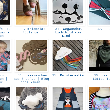
e- 12
30. melamela:
31. wegwunder.
32. JU
uar -
Füßlinge
Lichtbild vom
een
Kind.
in
34. Lesezeichen
35. Knisterwolke
36. Kasc
en |
aus SnapPap | Blog
Lüttes T
our
ohne Namen