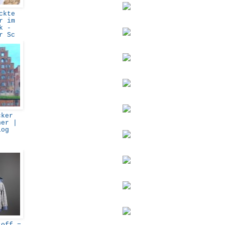
ckte
r im
k -
ür Sc
ker
her |
log
off =