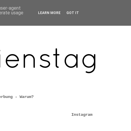
 user-agent
nerate usage
LEARN MORE
GOT IT
erbung - Warum?
Instagram