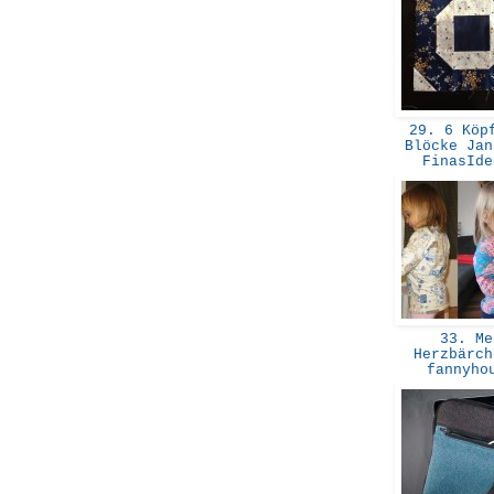
29. 6 Köpf
Blöcke Jan
FinasId
33. Me
Herzbärch
fannyh