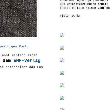
Creadienstagsblogs (inlinkz) 
und
unterstützt meine Arbeit
-
kostet es Euch
keinen Cent ex
Vielen Dank!
gestrigen Post.
lasst einfach einen
s dem
EMF-Verlag
ar entscheidet das Los.