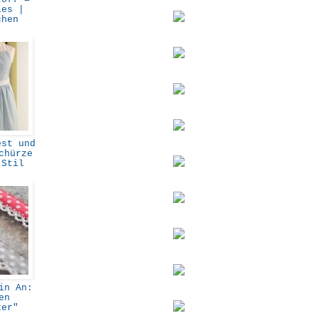
ies |
chen
st und
chürze
-Stil
in An:
en
zer"