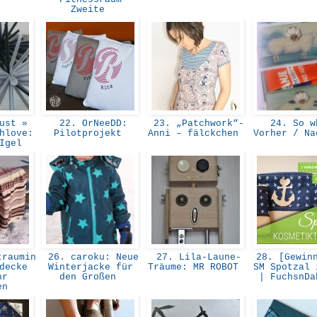
Zweite
ust »
22. OrNeeDD:
23. „Patchwork“-
24. So w
hlove:
Pilotprojekt
Anni – fälckchen
Vorher / N
-Igel
raumin
26. caroku: Neue
27. Lila-Laune-
28. [Gewinn
decke
Winterjacke für
Träume: MR ROBOT
SM Spotzal 
hr
den Großen
| FuchsnD
ien