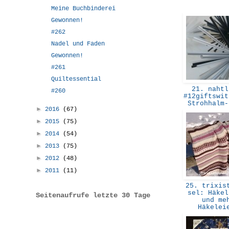
Meine Buchbinderei
Gewonnen!
#262
Nadel und Faden
Gewonnen!
#261
Quiltessential
21. nahtl
#260
#12giftswit
Strohhalm
►
2016
(67)
►
2015
(75)
►
2014
(54)
►
2013
(75)
►
2012
(48)
►
2011
(11)
25. trixist
sel: Häkel
Seitenaufrufe letzte 30 Tage
und me
Häkele