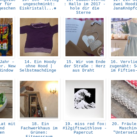
r für
ungeschminkt:
: Hallo im 2017 -
zwei Hood
geschen
Eiskristall...❅
hole dir die
JanaKnöpf
Sterne
Jahr –
14. Ein Hoody
15. Wir vom Ende
16. Vervlie
er. New
ohne Hood |
der Straße : Herz
zugenäht: S
Window
Selbstmachdinge
aus Draht
im Fifties
at mit
18. Ein
19. miss red fox:
20. Fräule
nd
Fachwerkhaus im
#12giftswithlove -
Maschin
hen
Grünen:
Papercut
"Unterset
Fitnessraum