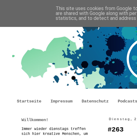
This site uses cookies from Google to 
are shared with Google along with per
statistics, and to detect and address
Startseite
Impressum
Datenschutz
Podcast
Willkommen!
Dienstag, 
#263
Immer wieder dienstags treffen
sich hier kreative Menschen, um