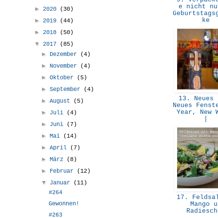
e nicht nu
►
2020
(30)
Geburtstags
ke
►
2019
(44)
►
2018
(50)
▼
2017
(85)
►
Dezember
(4)
►
November
(4)
►
Oktober
(5)
►
September
(4)
13. Neues 
►
August
(5)
Neues Fenst
Year, New 
►
Juli
(4)
|
►
Juni
(7)
►
Mai
(14)
►
April
(7)
►
März
(8)
►
Februar
(12)
▼
Januar
(11)
#264
17. Feldsal
Gewonnen!
Mango u
Radiesc
#263