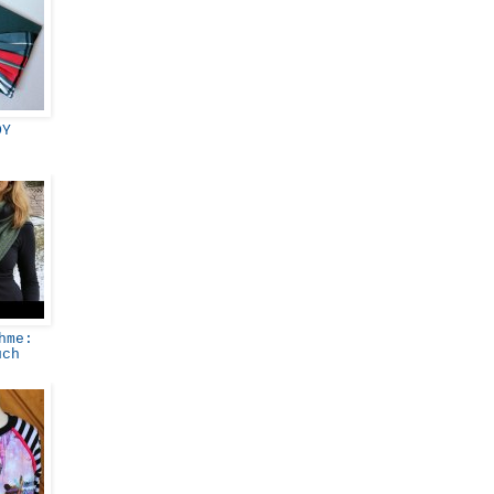
DY
hme:
uch