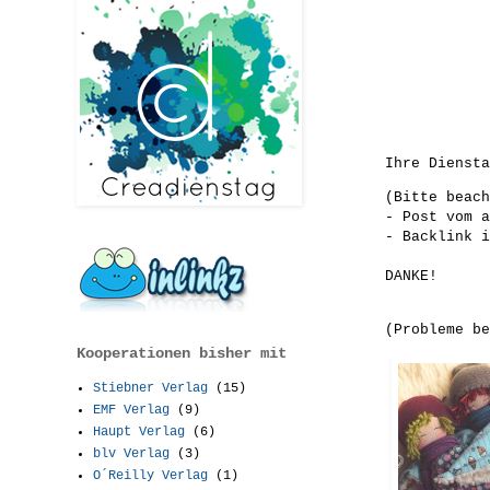
Ihre Diensta
(Bitte beach
- Post vom a
- Backlink i
DANKE!
(Probleme b
Kooperationen bisher mit
Stiebner Verlag
(15)
EMF Verlag
(9)
Haupt Verlag
(6)
blv Verlag
(3)
O´Reilly Verlag
(1)