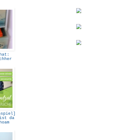
hat:
achher
spiel]
ist da
ahoam