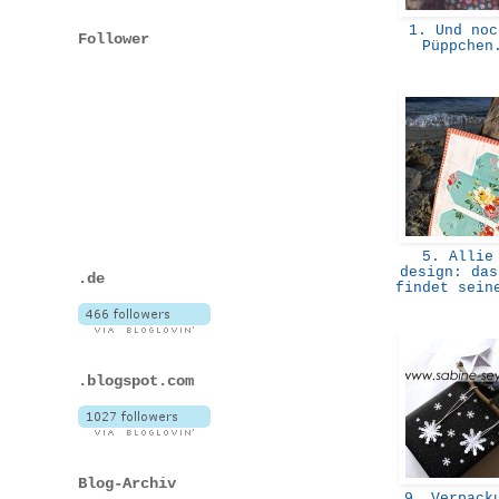
1. Und noc
Follower
Püppche
5. Allie
design: das
.de
findet sein
.blogspot.com
Blog-Archiv
9. Verpacku