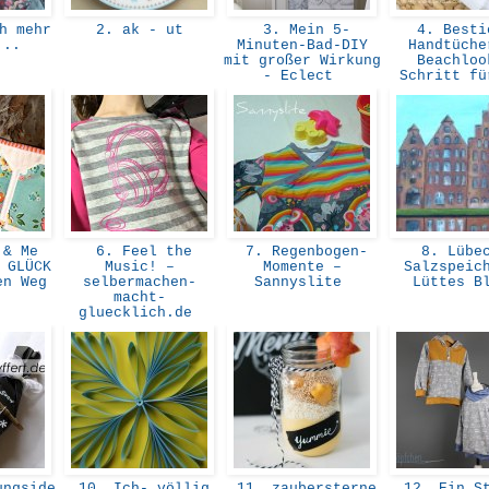
h mehr
2. ak - ut
3. Mein 5-
4. Besti
n...
Minuten-Bad-DIY
Handtüche
mit großer Wirkung
Beachloo
- Eclect
Schritt f
 & Me
6. Feel the
7. Regenbogen-
8. Lübec
 GLÜCK
Music! –
Momente –
Salzspeic
en Weg
selbermachen-
Sannyslite
Lüttes B
macht-
gluecklich.de
ngside
10. Ich- völlig
11. zaubersterne
12. Ein St